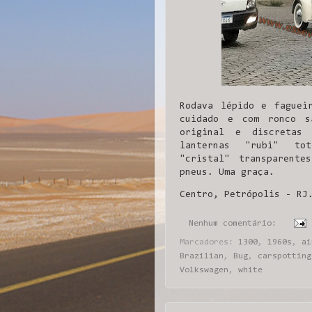
Rodava lépido e faguei
cuidado e com ronco s
original e discretas
lanternas "rubi" tot
"cristal" transparente
pneus. Uma graça.
Centro, Petrópolis - RJ
Nenhum comentário:
Marcadores:
1300
,
1960s
,
ai
Brazilian
,
Bug
,
carspotting
Volkswagen
,
white