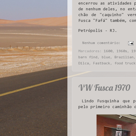
encerrou as atividades 
de nenhum deles, no ent
chão de "caquinho" ver
Fusca "Fafá" também, co
Petrópolis - RJ.
Nenhum comentário:
Marcadores:
1600
,
1960s
,
19
barn find
,
blue
,
Brazilian
Dilca
,
Fastback
,
food truck
VW Fusca 1970
Lindo Fusquinha que p
pelo primeiro caminhão 