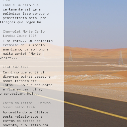
1982
Esse é um caso que
certamente vai gerar
polêmica: Isso porque o
proprietário optou por
ficações que fogem ba...
Chevrolet Monte Carlo
Landau Coupe 1975
E aí está... Um raríssimo
exemplar de um modelo
americano, um sonho pra
muita gente! "Monte
vrolet...
Fiat 147 1979
Carrinho que eu já vi
diversas outras vezes, e
andei tirando até
fotos... Só que era noite
e ficaram bem ruins,
o aproveitar. Hoj...
Carro do Leitor - Daewoo
Super Salon 1994
Aproveitando os últimos
posts relacionados a
carros da década de
noventa, e o último com