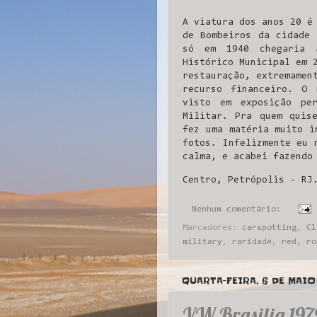
A viatura dos anos 20 é
de Bombeiros da cidade 
só em 1940 chegaria 
Histórico Municipal em 
restauração, extremamen
recurso financeiro. O 
visto em exposição pe
Militar. Pra quem quis
fez uma matéria muito i
fotos. Infelizmente eu 
calma, e acabei fazendo
Centro, Petrópolis - RJ
Nenhum comentário:
Marcadores:
carspotting
,
Cl
military
,
raridade
,
red
,
ro
QUARTA-FEIRA, 6 DE MAIO
VW Brasilia 197