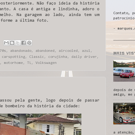
posteriormente. Não faço ideia da história
anto. A casa é antiga e lindinha, adoro o
Contato, p
melho. Na garagem ao lado, ainda tem um
patrocínio
nforme a última foto.
- marques.
__________
70s
,
abandonado
,
abandoned
,
aircooled
,
azul
,
MAIS VI
,
carspotting
,
Classic
,
corujinha
,
daily driver
,
,
motorhome
,
TL
,
Volkswagen
depois de 
amigo, me 
assou pela gente, logo depois de passar
de bombeiro da história da cidade:
a atenção,