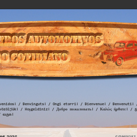
venidos! / Benvinguts! / Ongi etorri! / Bienvenue! / Benvenuti! 
Üdvözöljük! / Hoşgeldiniz! / Добро пожаловать! / Καλώς ήρθατε
/ வருக!
 DE 2026
COMPREI 