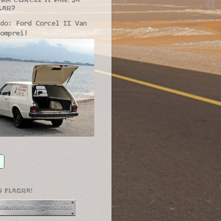
LAR?
do: Ford Corcel II Van
omprei!
U FLAGRA!