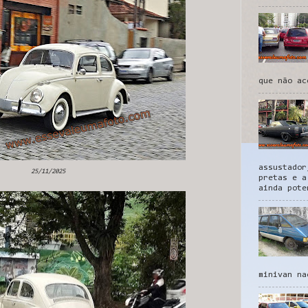
que não ac
assustador
25/11/2025
pretas e a
ainda pote
minivan na