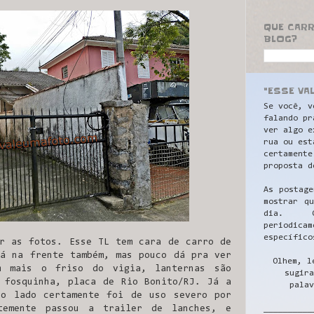
QUE CAR
BLOG?
"ESSE VA
Se você, v
falando pr
ver algo e
rua ou est
certamente
proposta d
As postage
mostrar q
dia. C
periodicam
específico
r as fotos. Esse TL tem cara de carro de
á na frente também, mas pouco dá pra ver
Olhem, l
 mais o friso do vigia, lanternas são
sugira
 fosquinha, placa de Rio Bonito/RJ. Já a
palav
do lado certamente foi de uso severo por
ntemente passou a trailer de lanches, e
__________