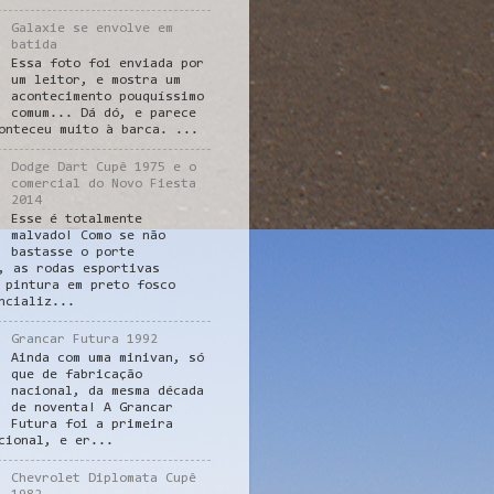
Galaxie se envolve em
batida
Essa foto foi enviada por
um leitor, e mostra um
acontecimento pouquíssimo
comum... Dá dó, e parece
onteceu muito à barca. ...
Dodge Dart Cupê 1975 e o
comercial do Novo Fiesta
2014
Esse é totalmente
malvado! Como se não
bastasse o porte
, as rodas esportivas
 pintura em preto fosco
ncializ...
Grancar Futura 1992
Ainda com uma minivan, só
que de fabricação
nacional, da mesma década
de noventa! A Grancar
Futura foi a primeira
cional, e er...
Chevrolet Diplomata Cupê