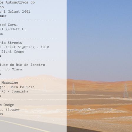
os Automotivos do
no
shi Galant 2001
anas
ked Cars.
el Kaddett L.
es
nia Streets
e Street Sighting - 1950
 Eight Coupe
s
lube do Rio de Janeiro
or do Miura
s
 Magazine
gen Fusca Policia
 RJ - Joaninha
s
o Dodge
pp Blogger
os