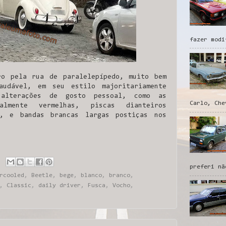
fazer modi
ro pela rua de paralelepípedo, muito bem
audável, em seu estilo majoritariamente
 alterações de gosto pessoal, como as
Carlo, Che
almente vermelhas, piscas dianteiros
s, e bandas brancas largas postiças nos
.
preferi nã
rcooled
,
Beetle
,
bege
,
blanco
,
branco
,
,
Classic
,
daily driver
,
Fusca
,
Vocho
,