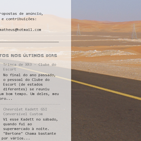
ropostas de anúncio,
 e contribuições:
matheus@hotmail.com
___________________________
STOS NOS ÚLTIMOS DIAS
Trinca de XR3 - Clube do
Escort
No final do ano passado,
o pessoal do Clube do
Escort (de estados
diferentes) se reuniu
um bom tempo. Um deles, meu
pro...
Chevrolet Kadett GSI
Conversível Custom
Vi esse Kadett no sábado,
quando fui ao
supermercado à noite.
"Bertone" Chama bastante
 por vários...