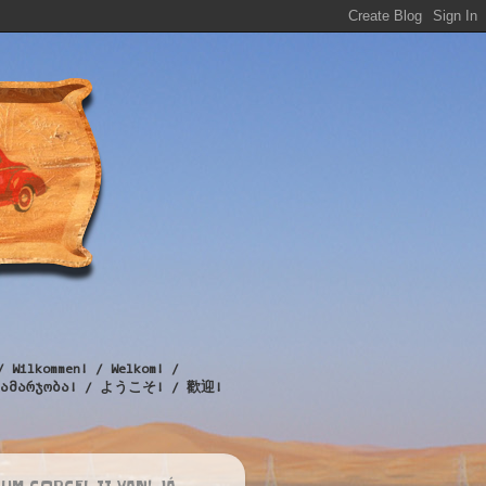
/ Wilkommen! / Welkom! /
! / გამარჯობა! / ようこそ! / 歡迎!
UM CORCEL II VAN! JÁ