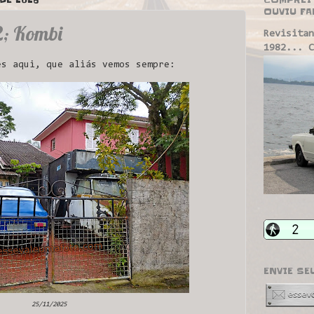
OUVIU FA
2; Kombi
Revisitan
1982... C
s aqui, que aliás vemos sempre:
ENVIE SE
25/11/2025