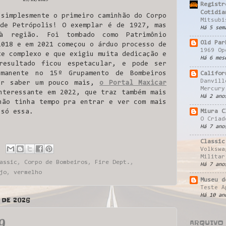
25/11/2025
Registr
Cotidia
 simplesmente o primeiro caminhão do Corpo
Mitsubi
de Petrópolis! O exemplar é de 1927, mas
Há 5 sem
à região. Foi tombado como Patrimônio
Old Par
2018 e em 2021 começou o árduo processo de
1969 Op
te complexo e que exigiu muita dedicação e
Há 6 mes
resultado ficou espetacular, e pode ser
rmanente no 15º Grupamento de Bombeiros
Califor
Danvill
er saber um pouco mais,
o Portal Maxicar
Mercury
nteressante em 2022, que traz também mais
Há 2 ano
não tinha tempo pra entrar e ver com mais
Miura C
 só essa.
O Criad
Há 7 ano
.
Classic
Volkswa
Militar
assic
,
Corpo de Bombeiros
,
Fire Dept.
,
Há 7 ano
jo
,
vermelho
Museu d
Teste A
Há 10 an
 DE 2026
9
ARQUIVO