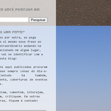
RO VOCÊ PROCURA NO
LE UMA FOTO!"
ez por outra, se pega
a si mesmo essa frase ao
xtraordinário andando na
acionado em algum lugar,
 vai se identificar com a
este blog!
ns aqui publicadas procuram
uase sempre cenas do dia-a-
ontudo há também,
ente, coberturas de eventos
s.
eiam, comentem, interajam,
m, critiquem. Em outras
ras, fiquem à vontade!
__
_________________________