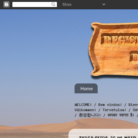
Home
WELCOME! / Bem vindos! / Bien
Välkommen! / Tervetuloa! / 
/ 환영합니다! / आपका स्वागत है! 
TERÇA-FEIRA, 26 DE MAIO