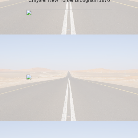
Chrysler New Yorker Brougham 1976