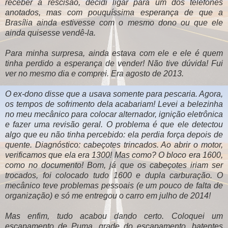
receber a rescisão, decidi ligar para um dos telefones
anotados, mas com pouquíssima esperança de que a
Brasília ainda estivesse com o mesmo dono ou que ele
ainda quisesse vendê-la.
Para minha surpresa, ainda estava com ele e ele é quem
tinha perdido a esperança de vender! Não tive dúvida! Fui
ver no mesmo dia e comprei. Era agosto de 2013.
O ex-dono disse que a usava somente para pescaria. Agora,
os tempos de sofrimento dela acabariam! Levei a belezinha
no meu mecânico para colocar alternador, ignição eletrônica
e fazer uma revisão geral. O problema é que ele detectou
algo que eu não tinha percebido: ela perdia força depois de
quente. Diagnóstico: cabeçotes trincados. Ao abrir o motor,
verificamos que ela era 1300! Mas como? O bloco era 1600,
como no documento! Bom, já que os cabeçotes iriam ser
trocados, foi colocado tudo 1600 e dupla carburação. O
mecânico teve problemas pessoais (e um pouco de falta de
organização) e só me entregou o carro em julho de 2014!
Mas enfim, tudo acabou dando certo. Coloquei um
escapamento de Puma, grade do escapamento, batentes