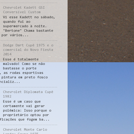
Chevrolet Kadett GSI
Conversível Custom
Vi esse Kadett no sábado,
quando fui ao
supermercado à noite.
"Bertone" Chama bastante
 por vários...
Dodge Dart Cupê 1975 e o
comercial do Novo Fiesta
2014
Esse é totalmente
malvado! Como se não
bastasse o porte
, as rodas esportivas
 pintura em preto fosco
ncializ...
Chevrolet Diplomata Cupê
1982
Esse é um caso que
certamente vai gerar
polêmica: Isso porque o
proprietário optou por
ficações que fogem ba...
Chevrolet Monte Carlo