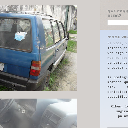
QUE CAR
BLOG?
"ESSE VA
Se você, v
falando pr
ver algo e
rua ou est
certamente
proposta d
As postage
mostrar q
dia. C
periodicam
específico
Olhem, l
sugira
palav
__________