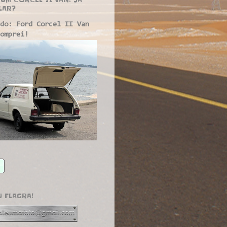
LAR?
do: Ford Corcel II Van
omprei!
U FLAGRA!