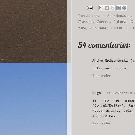
Marcadores:
- Abandonados
,
Classic
,
Corcel
,
Futura
,
Gr
rara
,
raridade
,
Renault
,
Ri
54 comentários:
André Grigorevski (v
Coisa muito rara...
Responder
Hugo
5 de fevereiro 
Se não me engan
(Corcel/DelRëy). Ra
neste estado, pois 
brasileira.
Responder