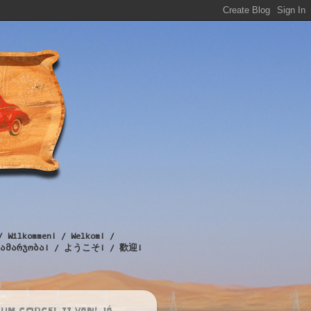
/ Wilkommen! / Welkom! /
! / გამარჯობა! / ようこそ! / 歡迎!
UM CORCEL II VAN! JÁ