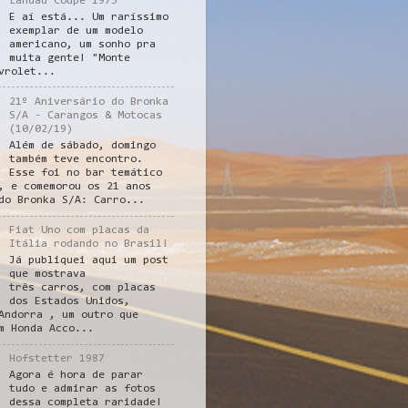
Landau Coupe 1975
E aí está... Um raríssimo
exemplar de um modelo
americano, um sonho pra
muita gente! "Monte
vrolet...
21º Aniversário do Bronka
S/A - Carangos & Motocas
(10/02/19)
Além de sábado, domingo
também teve encontro.
Esse foi no bar temático
, e comemorou os 21 anos
do Bronka S/A: Carro...
Fiat Uno com placas da
Itália rodando no Brasil!
Já publiquei aqui um post
que mostrava
três carros, com placas
dos Estados Unidos,
Andorra , um outro que
m Honda Acco...
Hofstetter 1987
Agora é hora de parar
tudo e admirar as fotos
dessa completa raridade!