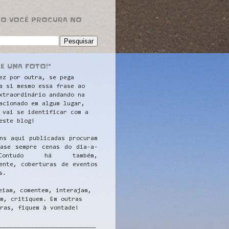
RO VOCÊ PROCURA NO
LE UMA FOTO!"
ez por outra, se pega
a si mesmo essa frase ao
xtraordinário andando na
acionado em algum lugar,
 vai se identificar com a
este blog!
ns aqui publicadas procuram
uase sempre cenas do dia-a-
ontudo há também,
ente, coberturas de eventos
s.
eiam, comentem, interajam,
m, critiquem. Em outras
ras, fiquem à vontade!
__
_________________________