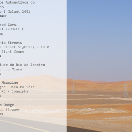
os Automotivos do
no
shi Galant 2001
anas
ked Cars.
el Kaddett L.
es
nia Streets
e Street Sighting - 1950
 Eight Coupe
s
lube do Rio de Janeiro
or do Miura
s
 Magazine
gen Fusca Policia
 RJ - Joaninha
s
o Dodge
pp Blogger
os