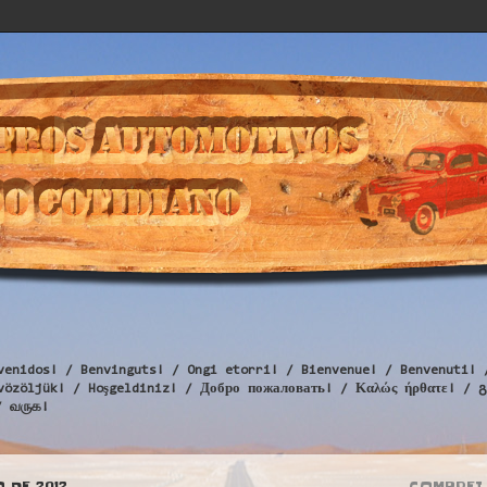
venidos! / Benvinguts! / Ongi etorri! / Bienvenue! / Benvenuti! 
Üdvözöljük! / Hoşgeldiniz! / Добро пожаловать! / Καλώς ήρθατε
/ வருக!
 DE 2012
COMPREI 