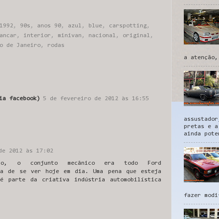
1992
,
90s
,
anos 90
,
azul
,
blue
,
carspotting
,
ancar
,
interior
,
minivan
,
nacional
,
original
,
o de Janeiro
,
rodas
a atenção,
ia facebook)
5 de fevereiro de 2012 às 16:55
assustador
pretas e a
ainda pote
de 2012 às 17:02
o, o conjunto mecânico era todo Ford
ra de se ver hoje em dia. Uma pena que esteja
é parte da criativa indústria automobilística
fazer modi