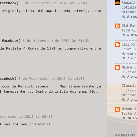
Registr
facebook)
5 de fevereiro de 2012 às 22:48
Cotidia
 original, tinha até aquela roda estrela, acho
Mitsubi
Há 5 sem
Old Par
1969 Op
Há 6 mes
 facebook)
6 de fevereiro de 2012 às 01:03
Califor
da Revista 4 Rodas de 1991 no comparativo entre
Danvill
Mercury
Há 2 ano
Miura C
O Criad
Há 7 ano
acebook)
6 de fevereiro de 2012 às 18:53
Classic
cópia da Renault Espace ... Mas sinceramente ,a
Volkswa
interessante ... Sonho do inicio dos anos 90...
Militar
Há 7 ano
Museu d
Teste A
evereiro de 2012 às 20:28
Há 10 an
! mas foi bem projetada!
ARQUIVO