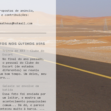
ropostas de anúncio,
 e contribuições:
matheus@hotmail.com
___________________________
STOS NOS ÚLTIMOS DIAS
Trinca de XR3 - Clube do
Escort
No final do ano passado,
o pessoal do Clube do
Escort (de estados
diferentes) se reuniu
um bom tempo. Um deles, meu
pro...
Galaxie se envolve em
batida
Essa foto foi enviada por
um leitor, e mostra um
acontecimento pouquíssimo
comum... Dá dó, e parece
onteceu muito à barca. ...