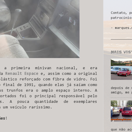
Contato, p
patrocínio
- marques.
__________
MAIS VI
 a primeira minivan nacional, e era
 da
Renault Espace
e, assim como a original
plástico reforçado com fibra de vidro. Foi
o final de 1991, quando elas já saíam como
depois de 
us trunfos era o amplo espaço interno. A
amigo, me 
ortados foi o principal responsável pelo
es. A pouca quantidade de exemplares
a um veículo raríssimo.
ães
!
que não ac