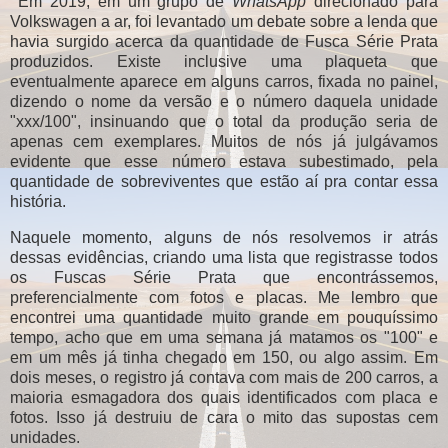
Em 2019, em um grupo de
WhatsApp
direcionado para
Volkswagen a ar, foi levantado um debate sobre a lenda que
havia surgido acerca da quantidade de Fusca Série Prata
produzidos. Existe inclusive uma plaqueta que
eventualmente aparece em alguns carros, fixada no painel,
dizendo o nome da versão e o número daquela unidade
"xxx/100", insinuando que o total da produção seria de
apenas cem exemplares. Muitos de nós já julgávamos
evidente que esse número estava subestimado, pela
quantidade de sobreviventes que estão aí pra contar essa
história.
Naquele momento, alguns de nós resolvemos ir atrás
dessas evidências, criando uma lista que registrasse todos
os Fuscas Série Prata que encontrássemos,
preferencialmente com fotos e placas. Me lembro que
encontrei uma quantidade muito grande em pouquíssimo
tempo, acho que em uma semana já matamos os "100" e
em um mês já tinha chegado em 150, ou algo assim. Em
dois meses, o registro já contava com mais de 200 carros, a
maioria esmagadora dos quais identificados com placa e
fotos. Isso já destruiu de cara o mito das supostas cem
unidades.