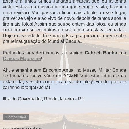
Essa é a única Simca Jangada amarela que eu já tenha
visto. Estava na mesma oficina que sempre visita, fazendo
uma revisão. Vou passar a ficar mais atento a esse lugar,
pra ver se vejo ela ao vivo de novo, depois de tantos anos, e
tiro mais fotos! Assim que soube ontem das fotos, eu ainda
corri pra ver se encontrava, mas a loja já estava fechada...
Hoje mais cedo fui lá e nada. Fica pra próxima, quem sabe
pra reinauguração do Mundial Cacuia...
Profundos agradecimentos ao amigo
Gabriel Rocha
, da
Classic Magazine
!
Ah, e amanha tem Encontro Anual no Museu Militar Conde
de Linhares, aniversário do AGMH! Vai estar lotado e eu
estarei lá, vestido com a camisa do blog! Fundo preto e
carrinho laranja! Até lá!
Ilha do Governador, Rio de Janeiro - RJ.
Compartilhar