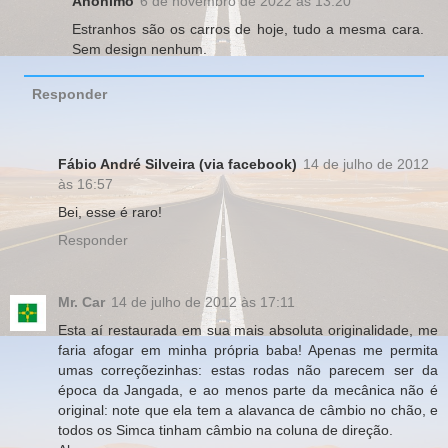
Anônimo
6 de novembro de 2022 às 13:20
Estranhos são os carros de hoje, tudo a mesma cara.
Sem design nenhum.
Responder
Fábio André Silveira (via facebook)
14 de julho de 2012
às 16:57
Bei, esse é raro!
Responder
Mr. Car
14 de julho de 2012 às 17:11
Esta aí restaurada em sua mais absoluta originalidade, me
faria afogar em minha própria baba! Apenas me permita
umas correçõezinhas: estas rodas não parecem ser da
época da Jangada, e ao menos parte da mecânica não é
original: note que ela tem a alavanca de câmbio no chão, e
todos os Simca tinham câmbio na coluna de direção.