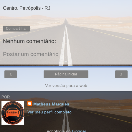
Centro, Petrópolis - RJ.
Compartilhar
Nenhum comentário:
Postar um comentário
‹
›
Página inicial
Ver versão para a web
POR
Matheus Marques
Ver meu perfil completo
Tecnologia do
Blogger
.