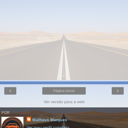
‹
›
Página inicial
Ver versão para a web
POR
Matheus Marques
Ver meu perfil completo