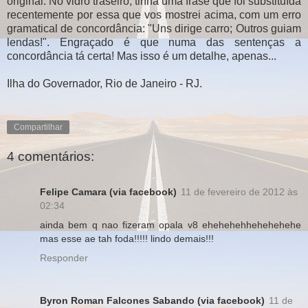
original. No vidro traseiro, tinha uma frase que foi substituída
recentemente por essa que vos mostrei acima, com um erro
gramatical de concordância: "Uns dirige carro; Outros guiam
lendas!". Engraçado é que numa das sentenças a
concordância tá certa! Mas isso é um detalhe, apenas...
Ilha do Governador, Rio de Janeiro - RJ.
Compartilhar
4 comentários:
Felipe Camara (via facebook)
11 de fevereiro de 2012 às
02:34
ainda bem q nao fizeram opala v8 ehehehehhehehehehe
mas esse ae tah foda!!!!! lindo demais!!!
Responder
Byron Roman Falcones Sabando (via facebook)
11 de