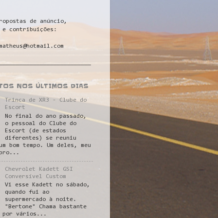
ropostas de anúncio,
 e contribuições:
matheus@hotmail.com
___________________________
STOS NOS ÚLTIMOS DIAS
Trinca de XR3 - Clube do
Escort
No final do ano passado,
o pessoal do Clube do
Escort (de estados
diferentes) se reuniu
um bom tempo. Um deles, meu
pro...
Chevrolet Kadett GSI
Conversível Custom
Vi esse Kadett no sábado,
quando fui ao
supermercado à noite.
"Bertone" Chama bastante
 por vários...