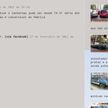
o de 2011 às 16:24
isor e lanternas pode ser desde 74 1ª série até
ao é conversivel de fabrica
que não ac
r. (via facebook)
17 de fevereiro de 2012 às
assustador
pretas e a
ainda pote
minivan na