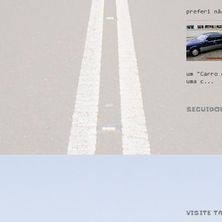
preferi nã
um "Carro 
uma c...
SEGUIDO
VISITE T