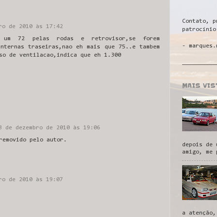
Contato, p
ro de 2010 às 17:42
patrocínio
 um 72 pelas rodas e retrovisor,se forem
- marques.
anternas traseiras,nao eh mais que 75..e tambem
so de ventilacao,indica que eh 1.300
__________
MAIS VI
3 de dezembro de 2010 às 19:06
removido pelo autor.
depois de 
amigo, me 
ro de 2010 às 19:07
a atenção,