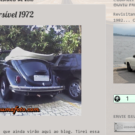
OUVIU FA
sível 1972
Revisitan
1982... C
ENVIE SE
s que ainda virão aqui ao blog. Tirei essa