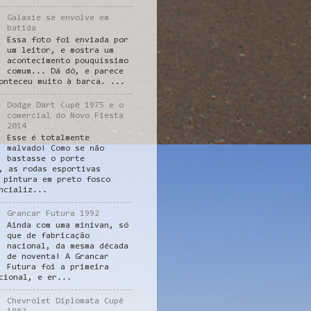
Galaxie se envolve em
batida
Essa foto foi enviada por
um leitor, e mostra um
acontecimento pouquíssimo
comum... Dá dó, e parece
onteceu muito à barca. ...
Dodge Dart Cupê 1975 e o
comercial do Novo Fiesta
2014
Esse é totalmente
malvado! Como se não
bastasse o porte
, as rodas esportivas
 pintura em preto fosco
ncializ...
Grancar Futura 1992
Ainda com uma minivan, só
que de fabricação
nacional, da mesma década
de noventa! A Grancar
Futura foi a primeira
cional, e er...
Chevrolet Diplomata Cupê