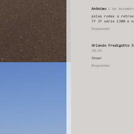
Anônimo
1 de dezembr
pelas rodas e retrov
77 2ª série 1300 e n
Responder
Orlando Fredigotto J
20:42
Show!
Responder