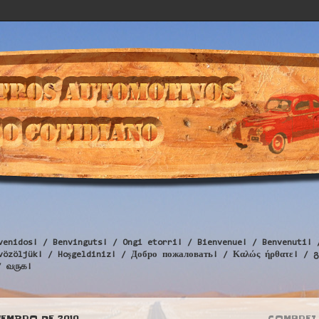
venidos! / Benvinguts! / Ongi etorri! / Bienvenue! / Benvenuti! 
Üdvözöljük! / Hoşgeldiniz! / Добро пожаловать! / Καλώς ήρθατε
/ வருக!
VEMBRO DE 2010
COMPREI 