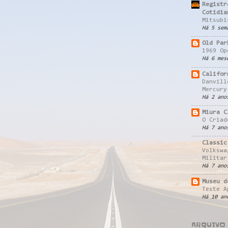
Registr
Cotidia
Mitsubi
Há 5 sem
Old Par
1969 Op
Há 6 mes
Califor
Danvill
Mercury
Há 2 ano
Miura C
O Criad
Há 7 ano
Classic
Volkswa
Militar
Há 7 ano
Museu d
Teste A
Há 10 an
ARQUIVO