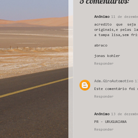
5 comentários:
Anônimo
11 de dezemb
acredito que seja
originais,e pelas l
a tampa lisa,sem fri
abraco
jonas kohler
Responder
Adm.GiroAutomotivo
1
Este comentário foi 
Responder
Anônimo
13 de dezemb
PR - URUGUAIANA
Responder