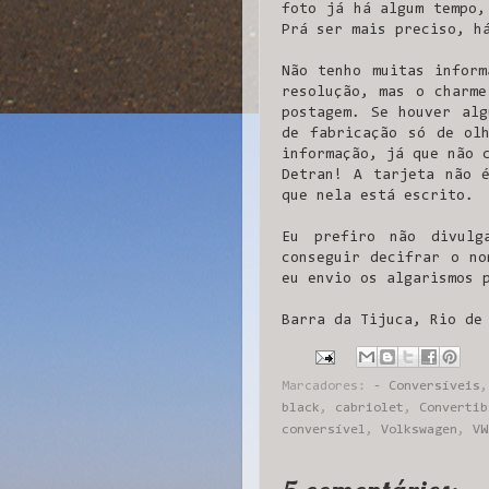
foto já há algum tempo,
Prá ser mais preciso, h
Não tenho muitas inform
resolução, mas o charme
postagem. Se houver alg
de fabricação só de ol
informação, já que não 
Detran! A tarjeta não 
que nela está escrito.
Eu prefiro não divulg
conseguir decifrar o no
eu envio os algarismos 
Barra da Tijuca, Rio de
Marcadores:
- Conversíveis
black
,
cabriolet
,
Convertib
conversível
,
Volkswagen
,
VW