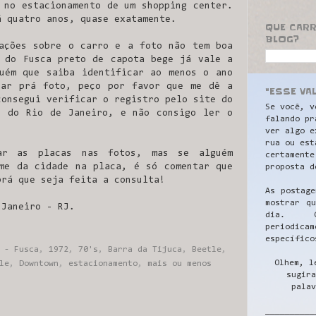
 no estacionamento de um shopping center.
á quatro anos, quase exatamente.
QUE CAR
BLOG?
ações sobre o carro e a foto não tem boa
 do Fusca preto de capota bege já vale a
uém que saiba identificar ao menos o ano
har prá foto, peço por favor que me dê a
"ESSE VA
consegui verificar o registro pelo site do
Se você, v
é do Rio de Janeiro, e não consigo ler o
falando pr
ver algo e
rua ou est
ar as placas nas fotos, mas se alguém
certamente
me da cidade na placa, é só comentar que
proposta d
prá que seja feita a consulta!
As postage
mostrar q
 Janeiro - RJ.
dia. C
periodicam
específico
,
- Fusca
,
1972
,
70's
,
Barra da Tijuca
,
Beetle
,
Olhem, l
le
,
Downtown
,
estacionamento
,
mais ou menos
sugira
palav
__________