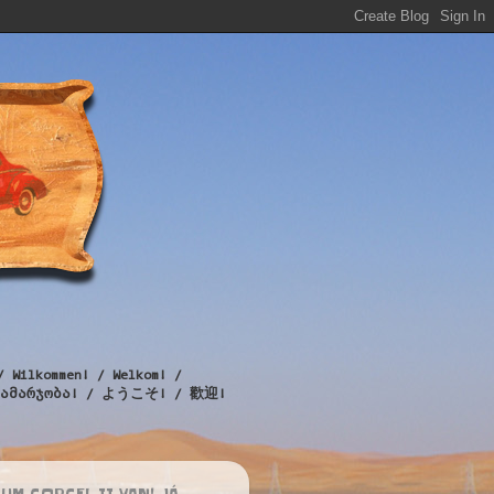
/ Wilkommen! / Welkom! /
! / გამარჯობა! / ようこそ! / 歡迎!
UM CORCEL II VAN! JÁ