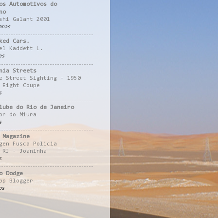
os Automotivos do
no
shi Galant 2001
anas
ked Cars.
el Kaddett L.
es
nia Streets
e Street Sighting - 1950
 Eight Coupe
s
lube do Rio de Janeiro
or do Miura
s
 Magazine
gen Fusca Policia
 RJ - Joaninha
s
o Dodge
pp Blogger
os