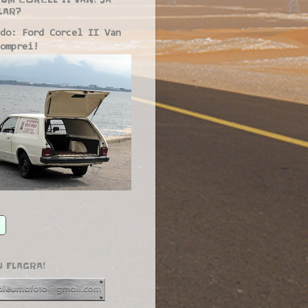
LAR?
do: Ford Corcel II Van
omprei!
U FLAGRA!