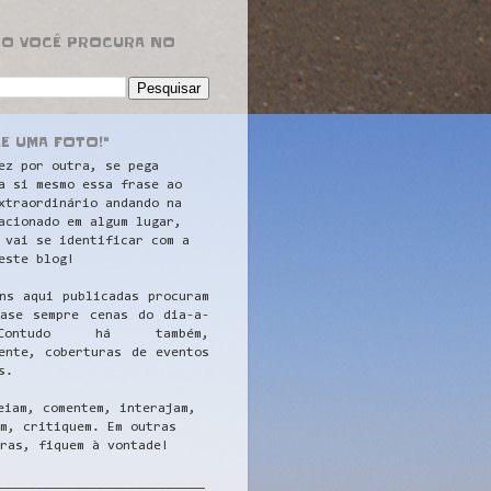
RO VOCÊ PROCURA NO
LE UMA FOTO!"
ez por outra, se pega
a si mesmo essa frase ao
xtraordinário andando na
acionado em algum lugar,
 vai se identificar com a
este blog!
ns aqui publicadas procuram
uase sempre cenas do dia-a-
ontudo há também,
ente, coberturas de eventos
s.
eiam, comentem, interajam,
m, critiquem. Em outras
ras, fiquem à vontade!
__
_________________________