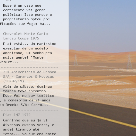
1982
Esse é um caso que
certamente vai gerar
polêmica: Isso porque o
proprietário optou por
ficações que fogem ba...
Chevrolet Monte Carlo
Landau Coupe 1975
E aí está... Um raríssimo
exemplar de um modelo
americano, um sonho pra
muita gente! "Monte
vrolet...
21º Aniversário do Bronka
S/A - Carangos & Motocas
(10/02/19)
Além de sábado, domingo
também teve encontro.
Esse foi no bar temático
, e comemorou os 21 anos
do Bronka S/A: Carro...
Fiat 147 1979
Carrinho que eu já vi
diversas outras vezes, e
andei tirando até
fotos... Só que era noite