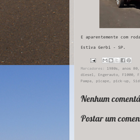
E aparentemente com rod
Estiva Gerbi - SP.
Marcadores:
1980s
,
anos 80
diesel
,
Engerauto
,
F1000
,
F
Pampa
,
picape
,
pick-up
,
Sid
Nenhum comentá
Postar um comen