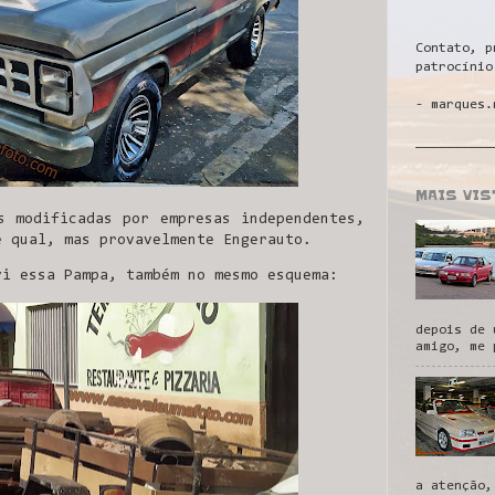
Contato, p
patrocínio
- marques.
__________
MAIS VI
s modificadas por empresas independentes,
e qual, mas provavelmente Engerauto.
vi essa Pampa, também no mesmo esquema:
depois de 
amigo, me 
a atenção,