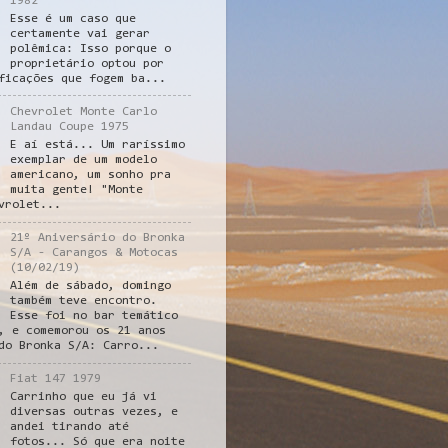
1982
Esse é um caso que
certamente vai gerar
polêmica: Isso porque o
proprietário optou por
ficações que fogem ba...
Chevrolet Monte Carlo
Landau Coupe 1975
E aí está... Um raríssimo
exemplar de um modelo
americano, um sonho pra
muita gente! "Monte
vrolet...
21º Aniversário do Bronka
S/A - Carangos & Motocas
(10/02/19)
Além de sábado, domingo
também teve encontro.
Esse foi no bar temático
, e comemorou os 21 anos
do Bronka S/A: Carro...
Fiat 147 1979
Carrinho que eu já vi
diversas outras vezes, e
andei tirando até
fotos... Só que era noite