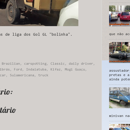
que não ac
as de liga dos Gol GL "bolinha".
,
Brazilian
,
carspotting
,
Classic
,
daily driver
,
ibrás
,
Ford
,
Indaiatuba
,
Kifaz
,
Mogi Guaçu
,
assustador
pretas e a
car
,
Sulamericana
,
truck
ainda pote
rio:
tário
minivan na