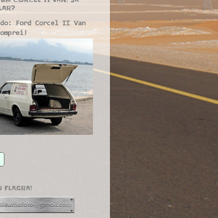
LAR?
do: Ford Corcel II Van
omprei!
U FLAGRA!