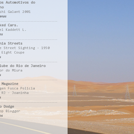
os Automotivos do
no
shi Galant 2001
anas
ked Cars.
el Kaddett L.
es
nia Streets
e Street Sighting - 1950
 Eight Coupe
s
lube do Rio de Janeiro
or do Miura
s
 Magazine
gen Fusca Policia
 RJ - Joaninha
s
o Dodge
pp Blogger
os