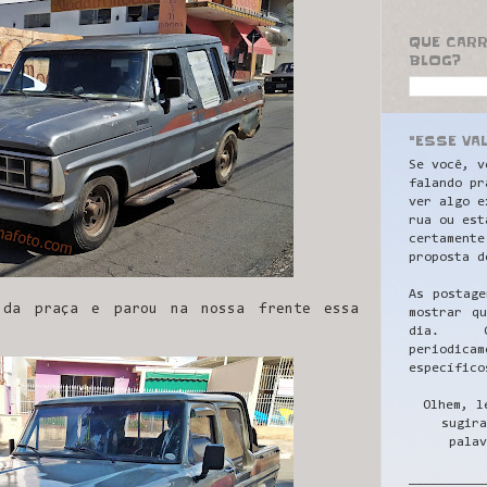
QUE CAR
BLOG?
"ESSE VA
Se você, v
falando pr
ver algo e
rua ou est
certamente
proposta d
As postage
 da praça e parou na nossa frente essa
mostrar q
dia. C
periodicam
específico
Olhem, l
sugira
palav
__________