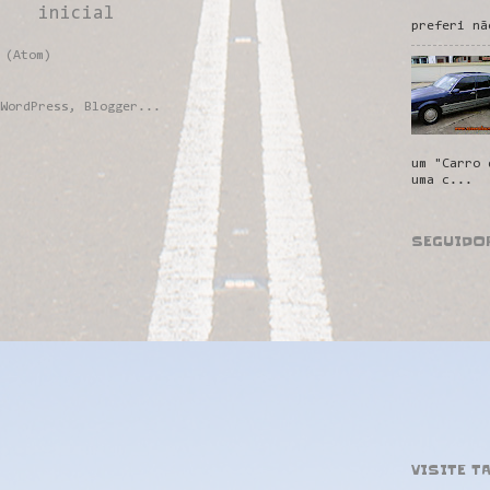
inicial
preferi nã
 (Atom)
um "Carro 
uma c...
SEGUIDO
VISITE T