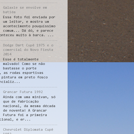
Galaxie se envolve em
batida
Essa foto foi enviada por
um leitor, e mostra um
acontecimento pouquíssimo
comum... Dá dó, e parece
onteceu muito à barca. ...
Dodge Dart Cupê 1975 e o
comercial do Novo Fiesta
2014
Esse é totalmente
malvado! Como se não
bastasse o porte
, as rodas esportivas
 pintura em preto fosco
ncializ...
Grancar Futura 1992
Ainda com uma minivan, só
que de fabricação
nacional, da mesma década
de noventa! A Grancar
Futura foi a primeira
cional, e er...
Chevrolet Diplomata Cupê