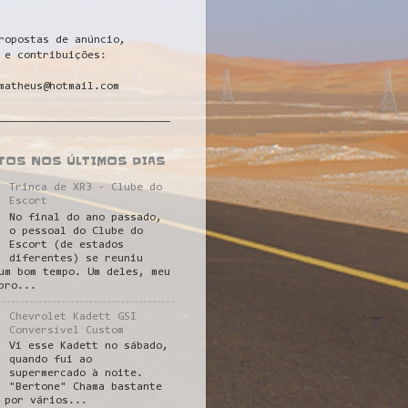
ropostas de anúncio,
 e contribuições:
matheus@hotmail.com
___________________________
STOS NOS ÚLTIMOS DIAS
Trinca de XR3 - Clube do
Escort
No final do ano passado,
o pessoal do Clube do
Escort (de estados
diferentes) se reuniu
um bom tempo. Um deles, meu
pro...
Chevrolet Kadett GSI
Conversível Custom
Vi esse Kadett no sábado,
quando fui ao
supermercado à noite.
"Bertone" Chama bastante
 por vários...