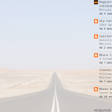
Registr
Cotidia
Mitsubi
Há 5 sem
Old Par
1969 Op
Há 6 mes
Califor
Danvill
Mercury
Há 2 ano
Miura C
O Criad
Há 7 ano
Classic
Volkswa
Militar
Há 7 ano
Museu d
Teste A
Há 10 an
ARQUIVO