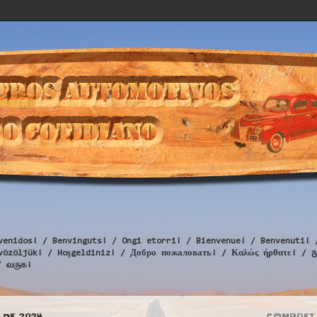
venidos! / Benvinguts! / Ongi etorri! / Bienvenue! / Benvenuti! 
Üdvözöljük! / Hoşgeldiniz! / Добро пожаловать! / Καλώς ήρθατε
/ வருக!
 DE 2024
COMPREI 