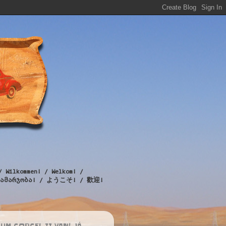
/ Wilkommen! / Welkom! /
! / გამარჯობა! / ようこそ! / 歡迎!
UM CORCEL II VAN! JÁ