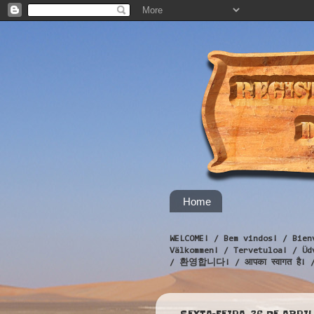
Home
WELCOME! / Bem vindos! / Bien
Välkommen! / Tervetuloa! / 
/ 환영합니다! / आपका स्वागत है! 
SEXTA-FEIRA, 26 DE ABRIL