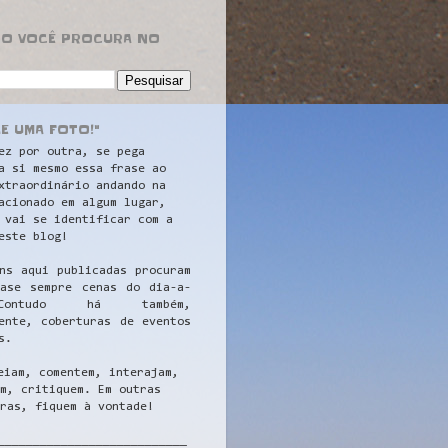
RO VOCÊ PROCURA NO
LE UMA FOTO!"
ez por outra, se pega
a si mesmo essa frase ao
xtraordinário andando na
acionado em algum lugar,
 vai se identificar com a
este blog!
ns aqui publicadas procuram
uase sempre cenas do dia-a-
ontudo há também,
ente, coberturas de eventos
s.
eiam, comentem, interajam,
m, critiquem. Em outras
ras, fiquem à vontade!
__
_________________________