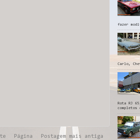
fazer modi
Carlo, Che
Rota RJ 65
completos 
te
Página
Postagem mais antiga