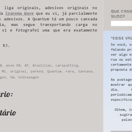
e liga originais, adesivos originais no
QUE CAR
 da
Ipanema Wave
que eu vi, já parcialmente
BLOG?
s adesivos. A Quantum tá um pouco cansada
ia, mas segue transportando carga no
 vi e fotografei uma que era exatamente
"ESSE VA
Se você, v
- RJ.
falando pr
ver algo e
rua ou est
certamente
0
,
anos 90
,
AP
,
Brazilian
,
carspotting
,
proposta d
,
Mi
,
original
,
parked
,
Quantum
,
rara
,
Santana
,
gon
,
SW
,
Volkswagen
As postage
mostrar q
dia. C
rio:
periodicam
específico
tário
Olhem, l
sugira
palav
__________