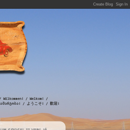
/ Wilkommen! / Welkom! /
! / გამარჯობა! / ようこそ! / 歡迎!
UM CORCEL II VAN! JÁ