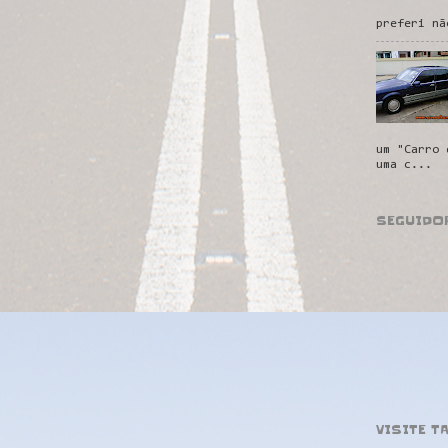
preferi nã
um "Carro 
uma c...
SEGUIDO
VISITE T