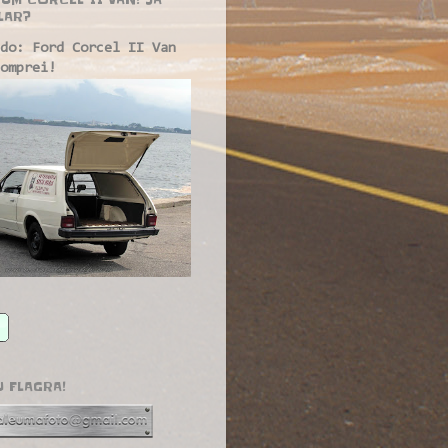
LAR?
do: Ford Corcel II Van
omprei!
U FLAGRA!