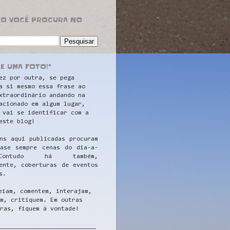
RO VOCÊ PROCURA NO
LE UMA FOTO!"
ez por outra, se pega
a si mesmo essa frase ao
xtraordinário andando na
acionado em algum lugar,
 vai se identificar com a
este blog!
ns aqui publicadas procuram
uase sempre cenas do dia-a-
ontudo há também,
ente, coberturas de eventos
s.
eiam, comentem, interajam,
m, critiquem. Em outras
ras, fiquem à vontade!
__
_________________________