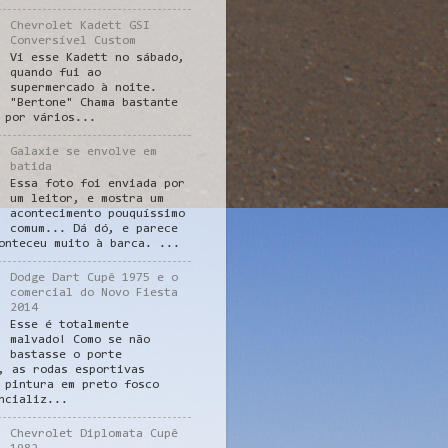
Chevrolet Kadett GSI
Conversível Custom
Vi esse Kadett no sábado,
quando fui ao
supermercado à noite.
"Bertone" Chama bastante
 por vários...
Galaxie se envolve em
batida
Essa foto foi enviada por
um leitor, e mostra um
acontecimento pouquíssimo
comum... Dá dó, e parece
onteceu muito à barca. ...
Dodge Dart Cupê 1975 e o
comercial do Novo Fiesta
2014
Esse é totalmente
malvado! Como se não
bastasse o porte
, as rodas esportivas
 pintura em preto fosco
ncializ...
Chevrolet Diplomata Cupê