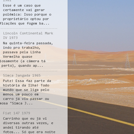
1982
Esse é um caso que
certamente vai gerar
polêmica: Isso porque o
proprietário optou por
ficações que fogem ba...
Lincoln Continental Mark
IV 1973
Na quinta-feira passada,
indo pro trabalho,
passava pela Linha
Vermelha quase
iosamente (a câmera tá
 perto), quando ap...
Simca Jangada 1965
Putz! Essa faz parte da
história da Ilha! Todo
mundo que se liga pelo
menos um pouco em
carro já viu passar ou
mosa "Simca J...
Fiat 147 1979
Carrinho que eu já vi
diversas outras vezes, e
andei tirando até
fotos... Só que era noite