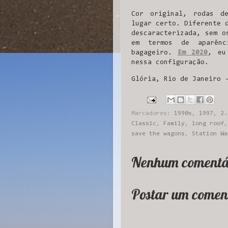
Cor original, rodas d
lugar certo. Diferente
descaracterizada, sem o
em termos de aparênc
bagageiro.
Em 2020
, eu
nessa configuração.
Glória, Rio de Janeiro 
Marcadores:
1990s
,
1997
,
2.
Classic
,
Family
,
long roof
save the wagons
,
Station Wa
Nenhum comentá
Postar um comen