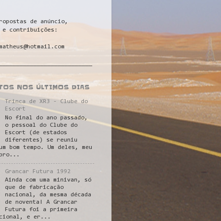
ropostas de anúncio,
 e contribuições:
matheus@hotmail.com
___________________________
STOS NOS ÚLTIMOS DIAS
Trinca de XR3 - Clube do
Escort
No final do ano passado,
o pessoal do Clube do
Escort (de estados
diferentes) se reuniu
um bom tempo. Um deles, meu
pro...
Grancar Futura 1992
Ainda com uma minivan, só
que de fabricação
nacional, da mesma década
de noventa! A Grancar
Futura foi a primeira
cional, e er...