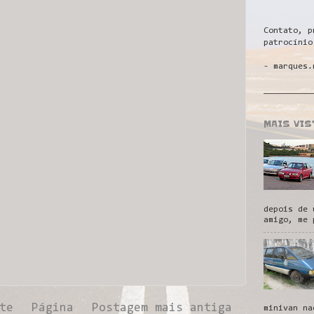
Contato, p
patrocínio
- marques.
__________
MAIS VI
depois de 
amigo, me 
te
Página
Postagem mais antiga
minivan na