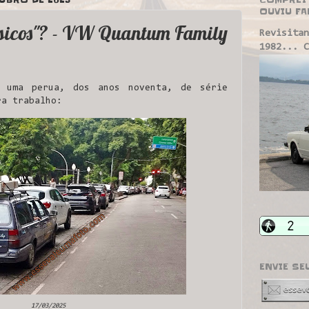
OUVIU FA
ssicos"? - VW Quantum Family
Revisitan
1982... C
uma perua, dos anos noventa, de série
ra trabalho:
ENVIE SE
17/03/2025