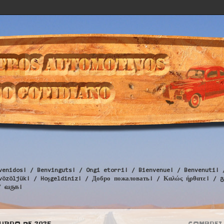
venidos! / Benvinguts! / Ongi etorri! / Bienvenue! / Benvenuti! 
Üdvözöljük! / Hoşgeldiniz! / Добро пожаловать! / Καλώς ήρθατε
/ வருக!
TUBRO DE 2025
COMPREI 