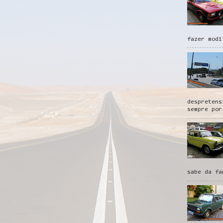
fazer modi
despretens
sempre por
sabe da fa