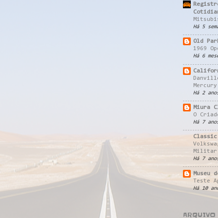
Registr
Cotidia
Mitsubi
Há 5 sem
Old Par
1969 Op
Há 6 mes
Califor
Danvill
Mercury
Há 2 ano
Miura C
O Criad
Há 7 ano
Classic
Volkswa
Militar
Há 7 ano
Museu d
Teste A
Há 10 an
ARQUIVO