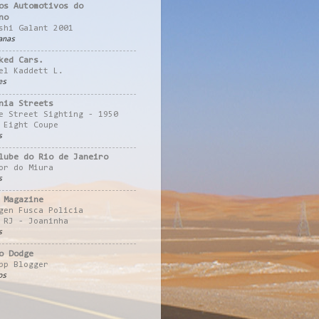
os Automotivos do
no
shi Galant 2001
anas
ked Cars.
el Kaddett L.
es
nia Streets
e Street Sighting - 1950
 Eight Coupe
s
lube do Rio de Janeiro
or do Miura
s
 Magazine
gen Fusca Policia
 RJ - Joaninha
s
o Dodge
pp Blogger
os