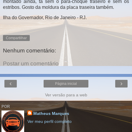
montado ainda, tá sem o para-choque traseiro e sem os
estribos. Gosto da moldura da placa traseira também.
Ilha do Governador, Rio de Janeiro - RJ.
Compartilhar
Nenhum comentário:
Postar um comentário
‹
›
Página inicial
Ver versão para a web
POR
Matheus Marques
Ver meu perfil completo