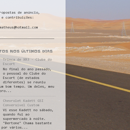
ropostas de anúncio,
 e contribuições:
matheus@hotmail.com
___________________________
STOS NOS ÚLTIMOS DIAS
Trinca de XR3 - Clube do
Escort
No final do ano passado,
o pessoal do Clube do
Escort (de estados
diferentes) se reuniu
um bom tempo. Um deles, meu
pro...
Chevrolet Kadett GSI
Conversível Custom
Vi esse Kadett no sábado,
quando fui ao
supermercado à noite.
"Bertone" Chama bastante
 por vários...