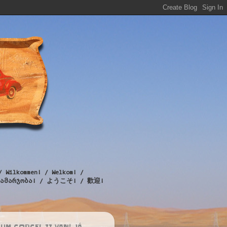
/ Wilkommen! / Welkom! /
! / გამარჯობა! / ようこそ! / 歡迎!
UM CORCEL II VAN! JÁ