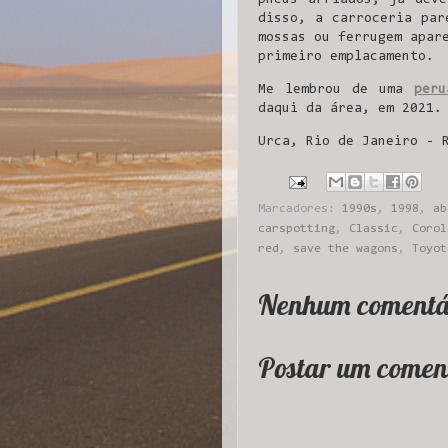
disso, a carroceria par
mossas ou ferrugem apar
primeiro emplacamento.
Me lembrou de uma
peru
daqui da área, em 2021.
Urca, Rio de Janeiro - 
Marcadores:
1990s
,
1998
,
ab
carspotting
,
Classic
,
Corol
red
,
save the wagons
,
Toyot
Nenhum comentá
Postar um comen