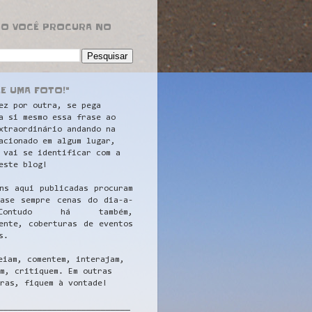
RO VOCÊ PROCURA NO
LE UMA FOTO!"
ez por outra, se pega
a si mesmo essa frase ao
xtraordinário andando na
acionado em algum lugar,
 vai se identificar com a
este blog!
ns aqui publicadas procuram
uase sempre cenas do dia-a-
ontudo há também,
ente, coberturas de eventos
s.
eiam, comentem, interajam,
m, critiquem. Em outras
ras, fiquem à vontade!
__
_________________________