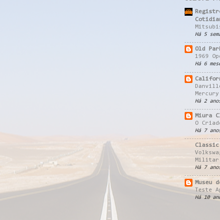
Registr
Cotidia
Mitsubi
Há 5 sem
Old Par
1969 Op
Há 6 mes
Califor
Danvill
Mercury
Há 2 ano
Miura C
O Criad
Há 7 ano
Classic
Volkswa
Militar
Há 7 ano
Museu d
Teste A
Há 10 an