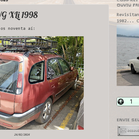
OUVIU FA
WG XLi 1998
Revisitan
1982... C
os noventa aí:
ENVIE SE
24/02/2024