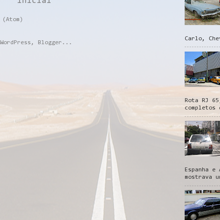
inicial
 (Atom)
Carlo, Che
Rota RJ 65
completos 
Espanha e 
mostrava u