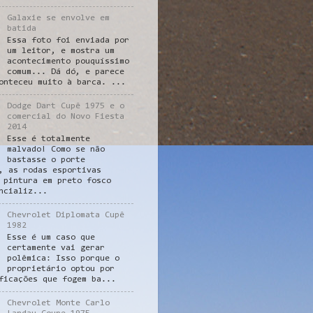
Galaxie se envolve em
batida
Essa foto foi enviada por
um leitor, e mostra um
acontecimento pouquíssimo
comum... Dá dó, e parece
onteceu muito à barca. ...
Dodge Dart Cupê 1975 e o
comercial do Novo Fiesta
2014
Esse é totalmente
malvado! Como se não
bastasse o porte
, as rodas esportivas
 pintura em preto fosco
ncializ...
Chevrolet Diplomata Cupê
1982
Esse é um caso que
certamente vai gerar
polêmica: Isso porque o
proprietário optou por
ficações que fogem ba...
Chevrolet Monte Carlo