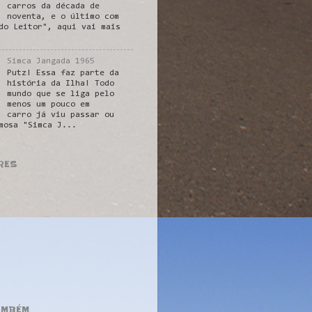
carros da década de
noventa, e o último com
do Leitor", aqui vai mais
Simca Jangada 1965
Putz! Essa faz parte da
história da Ilha! Todo
mundo que se liga pelo
menos um pouco em
carro já viu passar ou
mosa "Simca J...
RES
AMBÉM