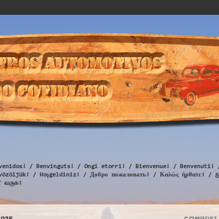
venidos! / Benvinguts! / Ongi etorri! / Bienvenue! / Benvenuti! 
Üdvözöljük! / Hoşgeldiniz! / Добро пожаловать! / Καλώς ήρθατε
/ வருக!
2025
COMPREI 