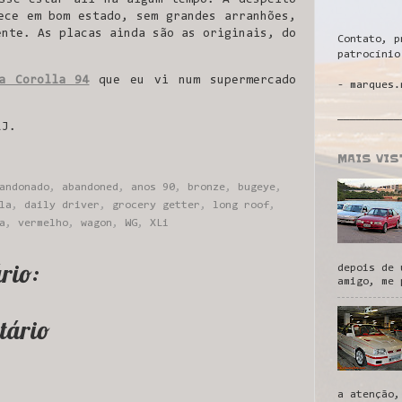
ece em bom estado, sem grandes arranhões,
ente. As placas ainda são as originais, do
Contato, p
patrocínio
a Corolla 94
que eu vi num supermercado
- marques.
__________
RJ.
MAIS VI
andonado
,
abandoned
,
anos 90
,
bronze
,
bugeye
,
la
,
daily driver
,
grocery getter
,
long roof
,
a
,
vermelho
,
wagon
,
WG
,
XLi
rio:
depois de 
amigo, me 
tário
a atenção,