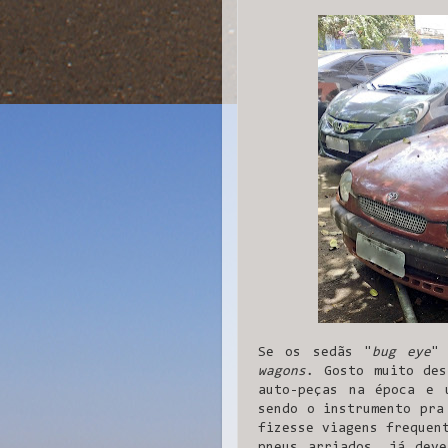
Se os sedãs "
bug eye
"
wagons
. Gosto muito des
auto-peças na época e 
sendo o instrumento pra
fizesse viagens frequen
pneus arriados, já deve