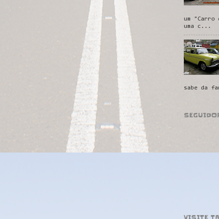
um "Carro 
uma c...
sabe da fa
SEGUIDO
VISITE T