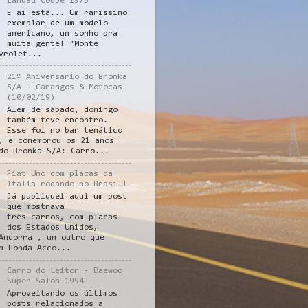
Landau Coupe 1975
E aí está... Um raríssimo
exemplar de um modelo
americano, um sonho pra
muita gente! "Monte
vrolet...
21º Aniversário do Bronka
S/A - Carangos & Motocas
(10/02/19)
Além de sábado, domingo
também teve encontro.
Esse foi no bar temático
, e comemorou os 21 anos
do Bronka S/A: Carro...
Fiat Uno com placas da
Itália rodando no Brasil!
Já publiquei aqui um post
que mostrava
três carros, com placas
dos Estados Unidos,
Andorra , um outro que
m Honda Acco...
Carro do Leitor - Daewoo
Super Salon 1994
Aproveitando os últimos
posts relacionados a