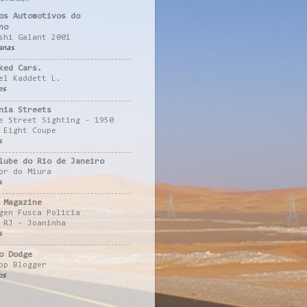
os Automotivos do
no
shi Galant 2001
anas
ked Cars.
el Kaddett L.
es
nia Streets
e Street Sighting - 1950
 Eight Coupe
s
lube do Rio de Janeiro
or do Miura
s
 Magazine
gen Fusca Policia
 RJ - Joaninha
s
o Dodge
pp Blogger
os