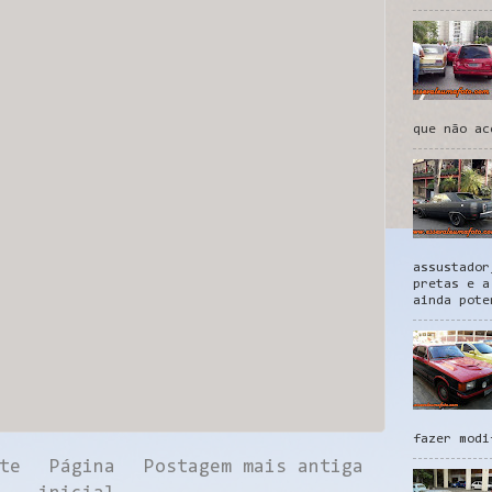
que não ac
assustador
pretas e a
ainda pote
fazer modi
te
Página
Postagem mais antiga