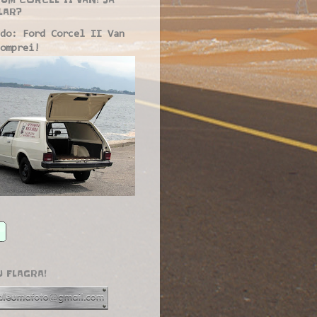
LAR?
do: Ford Corcel II Van
omprei!
U FLAGRA!