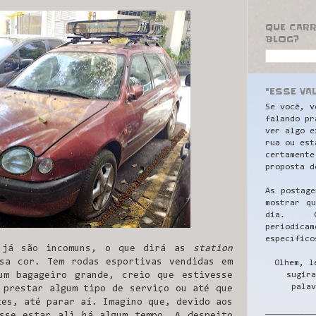
QUE CAR
BLOG?
"ESSE VA
Se você, v
falando pr
ver algo e
rua ou est
certamente
proposta d
As postage
mostrar q
dia. C
periodicam
específico
 já são incomuns, o que dirá as
station
sa cor. Tem rodas esportivas vendidas em
Olhem, l
sugira
um bagageiro grande, creio que estivesse
palav
 prestar algum tipo de serviço ou até que
tes, até parar aí. Imagino que, devido aos
__________
sse estar ali há algum tempo. A despeito