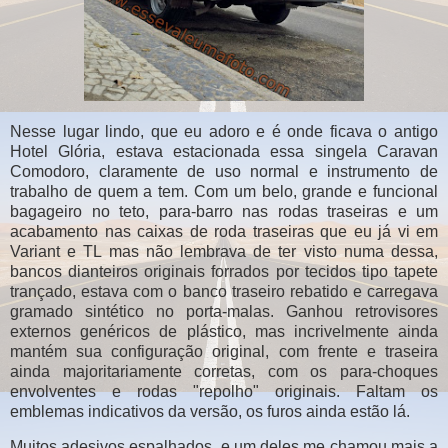
Nesse lugar lindo, que eu adoro e é onde ficava o antigo
Hotel Glória, estava estacionada essa singela Caravan
Comodoro, claramente de uso normal e instrumento de
trabalho de quem a tem. Com um belo, grande e funcional
bagageiro no teto, para-barro nas rodas traseiras e um
acabamento nas caixas de roda traseiras que eu já vi em
Variant e TL mas não lembrava de ter visto numa dessa,
bancos dianteiros originais forrados por tecidos tipo tapete
trançado, estava com o banco traseiro rebatido e carregava
gramado sintético no porta-malas. Ganhou retrovisores
externos genéricos de plástico, mas incrivelmente ainda
mantém sua configuração original, com frente e traseira
ainda majoritariamente corretas, com os para-choques
envolventes e rodas "repolho" originais. Faltam os
emblemas indicativos da versão, os furos ainda estão lá.
Muitos adesivos espalhados, e um deles me chamou mais a