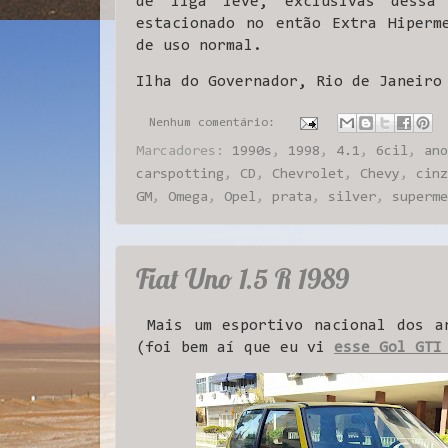
de liga leve, exclusivas dessa
estacionado no então Extra Hiperm
de uso normal.
Ilha do Governador, Rio de Janeiro
Nenhum comentário:
Marcadores:
1990s
,
1998
,
4.1
,
6cil
,
ano
carspotting
,
CD
,
Chevrolet
,
Chevy
,
cinz
GM
,
Omega
,
Opel
,
prata
,
silver
,
superme
Fiat Uno 1.5 R 1989
Mais um esportivo nacional dos an
(foi bem aí que eu vi
esse Gol GTI