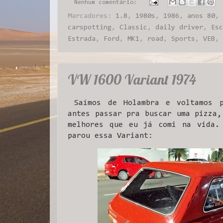
Nenhum comentário:
Marcadores:
1.8
,
1980s
,
1986
,
anos 80
,
carspotting
,
Classic
,
daily driver
,
Esc
Estrada
,
Ford
,
MK1
,
road
,
Sports
,
VEB
,
VW 1600 Variant 1974
Saímos de Holambra e voltamos p
antes passar pra buscar uma pizza,
melhores que eu já comi na vida. 
parou essa Variant: