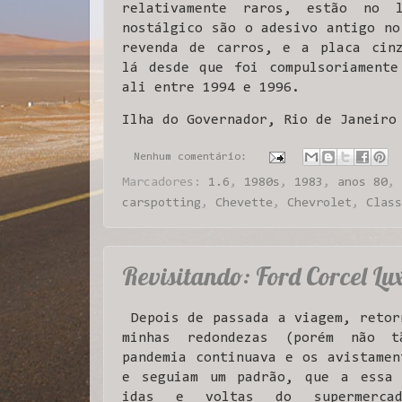
relativamente raros, estão no l
nostálgico são o adesivo antigo no
revenda de carros, e a placa cinz
lá desde que foi compulsoriamente
ali entre 1994 e 1996.
Ilha do Governador, Rio de Janeiro
Nenhum comentário:
Marcadores:
1.6
,
1980s
,
1983
,
anos 80
,
carspotting
,
Chevette
,
Chevrolet
,
Class
Revisitando: Ford Corcel Lu
Depois de passada a viagem, retor
minhas redondezas (porém não 
pandemia continuava e os avistamen
e seguiam um padrão, que a essa 
idas e voltas do supermerca