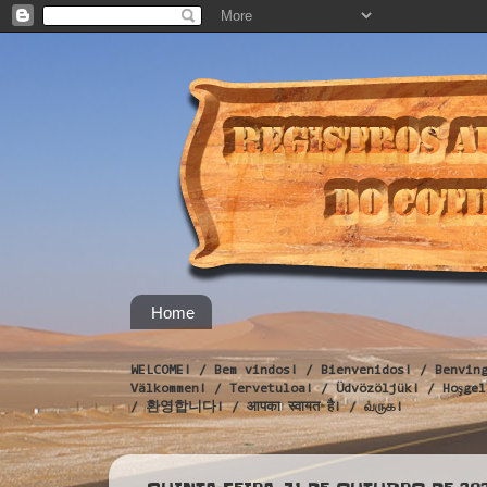
Home
WELCOME! / Bem vindos! / Bienvenidos! / Benvin
Välkommen! / Tervetuloa! / Üdvözöljük! / Hoş
/ 환영합니다! / आपका स्वागत है! / வருக!