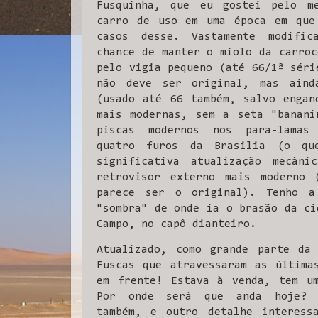
Fusquinha, que eu gostei pelo m
carro de uso em uma época em que
casos desse. Vastamente modific
chance de manter o miolo da carroc
pelo vigia pequeno (até 66/1ª séri
não deve ser original, mas aind
(usado até 66 também, salvo engan
mais modernas, sem a seta "banani
piscas modernos nos para-lamas
quatro furos da Brasilia (o que
significativa atualização mecâni
retrovisor externo mais moderno 
parece ser o original). Tenho a
"sombra" de onde ia o brasão da ci
Campo, no capô dianteiro.
Atualizado, como grande parte da 
Fuscas que atravessaram as última
em frente! Estava à venda, tem um
Por onde será que anda hoje? T
também, e outro detalhe interess