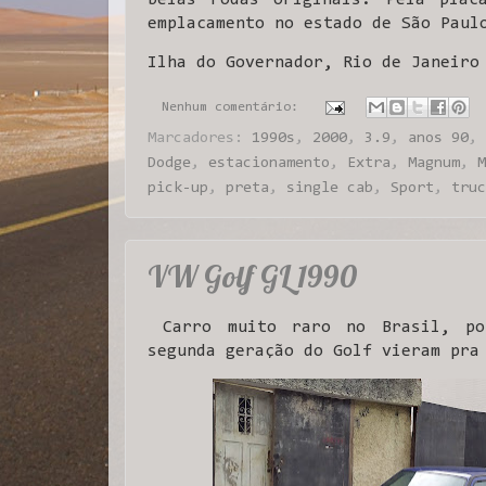
emplacamento no estado de São Paul
Ilha do Governador, Rio de Janeiro
Nenhum comentário:
Marcadores:
1990s
,
2000
,
3.9
,
anos 90
,
Dodge
,
estacionamento
,
Extra
,
Magnum
,
M
pick-up
,
preta
,
single cab
,
Sport
,
truc
VW Golf GL 1990
Carro muito raro no Brasil, pou
segunda geração do Golf vieram pra