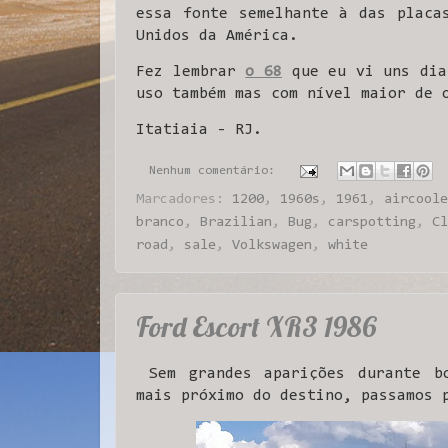
essa fonte semelhante à das placa
Unidos da América.
Fez lembrar
o 68
que eu vi uns dia
uso também mas com nível maior de 
Itatiaia - RJ.
Nenhum comentário:
Marcadores:
1200
,
1960s
,
1961
,
aircoole
branco
,
Brazilian
,
Bug
,
carspotting
,
Cl
road
,
sale
,
Volkswagen
,
white
Ford Escort XR3 1986
Sem grandes aparições durante b
mais próximo do destino, passamos 