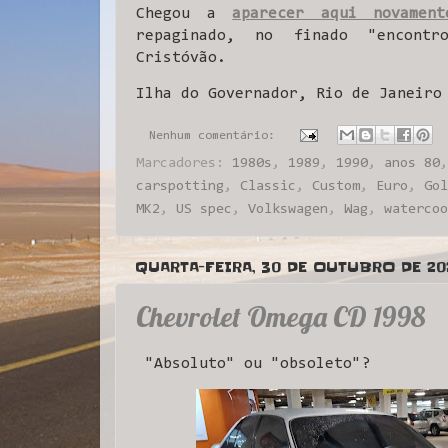
Chegou a
aparecer aqui novament
repaginado, no finado "encont
Cristóvão.
Ilha do Governador, Rio de Janeiro
Nenhum comentário:
Marcadores:
1980s
,
1989
,
1990
,
anos 80
carspotting
,
Classic
,
Custom
,
Euro
,
Gol
MK2
,
US spec
,
Volkswagen
,
Wag
,
watercoo
QUARTA-FEIRA, 30 DE OUTUBRO DE 20
Chevrolet Omega CD 1998
"Absoluto" ou "obsoleto"?