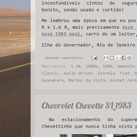
inconfundíveis cintos de segur
bonito, sendo usado e curtido!
Me lembrou uma época em que eu pos
R e 1.6 R, mais precisamente
esse 
esse 1989 aqui
, carro de um leitor
Ilha do Governador, Rio de Janeiro
Nenhum comentário:
Marcadores:
1.5R
,
1980s
,
1989
,
amarelo
Classic
,
daily driver
,
Estrela
,
Fiat
,
h
Guanabara
,
Marino da Costa
,
pocket rock
Chevrolet Chevette SL 1983
No estacionamento do superm
Chevettinho que nunca tinha visto 