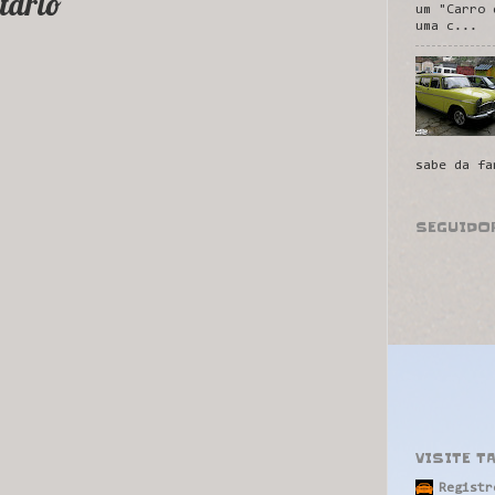
tário
um "Carro 
uma c...
sabe da fa
SEGUIDO
VISITE T
Registr