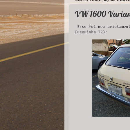
VW 1600 Varian
Esse foi meu avistament
Fusquinha 72
):