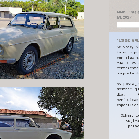
QUE CAR
BLOG?
"ESSE VA
Se você, v
falando pr
ver algo e
rua ou est
certamente
proposta d
As postage
mostrar q
dia. C
periodicam
específico
Olhem, l
sugira
palav
__________