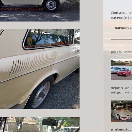
Contato, p
patrocínio
- marques.
__________
MAIS VI
depois de 
amigo, me 
a atenção,