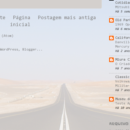
Cotidia
Mitsubi
Há 5 sem
te
Página
Postagem mais antiga
Old Par
inicial
1969 Op
Há 6 mes
 (Atom)
Califor
Danvill
Mercury
Há 2 ano
Miura C
O Criad
Há 7 ano
Classic
Volkswa
Militar
Há 7 ano
Museu d
Teste A
Há 10 an
ARQUIVO