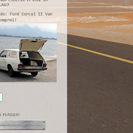
LAR?
do: Ford Corcel II Van
omprei!
U FLAGRA!