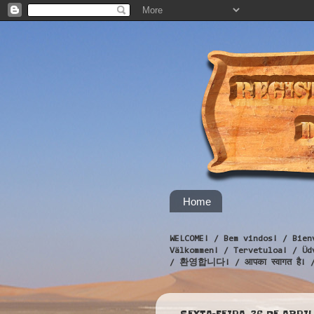
Home
WELCOME! / Bem vindos! / Bien
Välkommen! / Tervetuloa! / 
/ 환영합니다! / आपका स्वागत है! 
SEXTA-FEIRA, 26 DE ABRIL