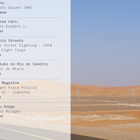
no
shi Galant 2001
anas
ked Cars.
el Kaddett L.
es
nia Streets
e Street Sighting - 1950
 Eight Coupe
s
lube do Rio de Janeiro
or do Miura
s
 Magazine
gen Fusca Policia
 RJ - Joaninha
s
o Dodge
pp Blogger
os