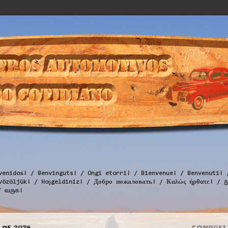
venidos! / Benvinguts! / Ongi etorri! / Bienvenue! / Benvenuti! 
Üdvözöljük! / Hoşgeldiniz! / Добро пожаловать! / Καλώς ήρθατε
/ வருக!
 DE 2024
COMPREI 