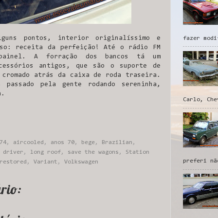
lguns pontos, interior originalíssimo e
fazer modi
so: receita da perfeição! Até o rádio FM
painel. A forração dos bancos tá um
cessórios antigos, que são o suporte de
 cromado atrás da caixa de roda traseira.
a passado pela gente rodando sereninha,
a.
Carlo, Che
74
,
aircooled
,
anos 70
,
bege
,
Brazilian
,
 driver
,
long roof
,
save the wagons
,
Station
preferi nã
restored
,
Variant
,
Volkswagen
rio: