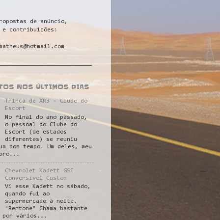
ropostas de anúncio,
 e contribuições:
matheus@hotmail.com
___________________________
STOS NOS ÚLTIMOS DIAS
Trinca de XR3 - Clube do
Escort
No final do ano passado,
o pessoal do Clube do
Escort (de estados
diferentes) se reuniu
um bom tempo. Um deles, meu
pro...
Chevrolet Kadett GSI
Conversível Custom
Vi esse Kadett no sábado,
quando fui ao
supermercado à noite.
"Bertone" Chama bastante
 por vários...