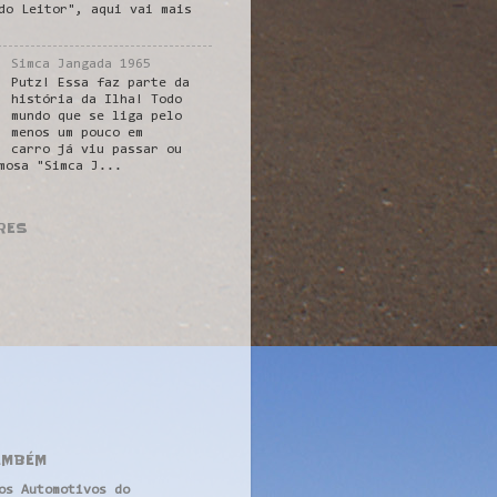
do Leitor", aqui vai mais
Simca Jangada 1965
Putz! Essa faz parte da
história da Ilha! Todo
mundo que se liga pelo
menos um pouco em
carro já viu passar ou
mosa "Simca J...
RES
AMBÉM
os Automotivos do