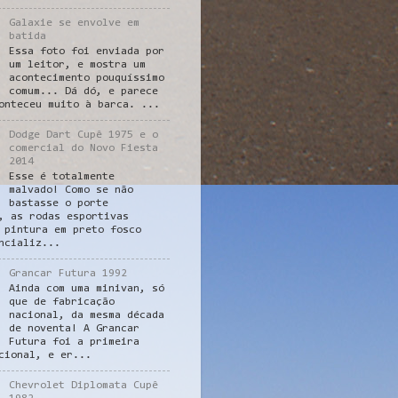
Galaxie se envolve em
batida
Essa foto foi enviada por
um leitor, e mostra um
acontecimento pouquíssimo
comum... Dá dó, e parece
onteceu muito à barca. ...
Dodge Dart Cupê 1975 e o
comercial do Novo Fiesta
2014
Esse é totalmente
malvado! Como se não
bastasse o porte
, as rodas esportivas
 pintura em preto fosco
ncializ...
Grancar Futura 1992
Ainda com uma minivan, só
que de fabricação
nacional, da mesma década
de noventa! A Grancar
Futura foi a primeira
cional, e er...
Chevrolet Diplomata Cupê