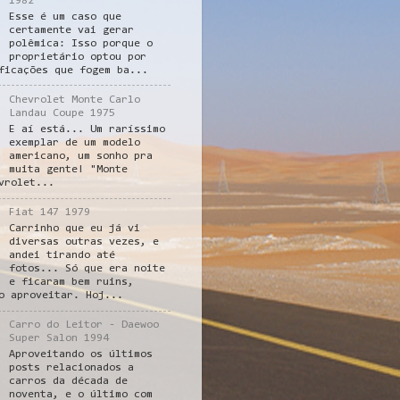
1982
Esse é um caso que
certamente vai gerar
polêmica: Isso porque o
proprietário optou por
ficações que fogem ba...
Chevrolet Monte Carlo
Landau Coupe 1975
E aí está... Um raríssimo
exemplar de um modelo
americano, um sonho pra
muita gente! "Monte
vrolet...
Fiat 147 1979
Carrinho que eu já vi
diversas outras vezes, e
andei tirando até
fotos... Só que era noite
e ficaram bem ruins,
o aproveitar. Hoj...
Carro do Leitor - Daewoo
Super Salon 1994
Aproveitando os últimos
posts relacionados a
carros da década de
noventa, e o último com