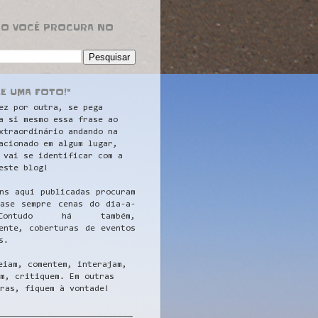
RO VOCÊ PROCURA NO
LE UMA FOTO!"
ez por outra, se pega
a si mesmo essa frase ao
xtraordinário andando na
acionado em algum lugar,
 vai se identificar com a
este blog!
ns aqui publicadas procuram
uase sempre cenas do dia-a-
ontudo há também,
ente, coberturas de eventos
s.
eiam, comentem, interajam,
m, critiquem. Em outras
ras, fiquem à vontade!
__
_________________________