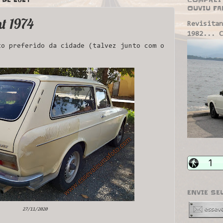
OUVIU FA
t 1974
Revisitan
1982... C
o preferido da cidade (talvez junto com o
ENVIE SE
27/11/2020