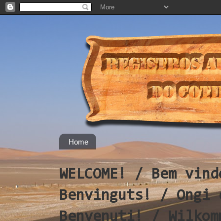
Home
WELCOME! / Bem vind
Benvinguts! / Ongi 
Benvenuti! / Wilkom