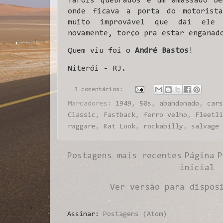
faróis quebrados e um amassado be
onde ficava a porta do motorist
muito improvável que daí ele
novamente, torço pra estar enganad
Quem viu foi o
André Bastos
!
Niterói - RJ.
3 comentários:
Marcadores:
1949
,
50s
,
abandonado
,
cars
Classic
,
Fastback
,
ferro velho
,
Fleetli
raggare
,
Rat Look
,
rockabilly
,
salvage 
Postagens mais recentes
Página
P
inicial
Ver versão para dispos
Assinar:
Postagens (Atom)