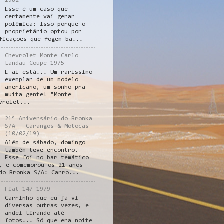
1982
Esse é um caso que
certamente vai gerar
polêmica: Isso porque o
proprietário optou por
ficações que fogem ba...
Chevrolet Monte Carlo
Landau Coupe 1975
E aí está... Um raríssimo
exemplar de um modelo
americano, um sonho pra
muita gente! "Monte
vrolet...
21º Aniversário do Bronka
S/A - Carangos & Motocas
(10/02/19)
Além de sábado, domingo
também teve encontro.
Esse foi no bar temático
, e comemorou os 21 anos
do Bronka S/A: Carro...
Fiat 147 1979
Carrinho que eu já vi
diversas outras vezes, e
andei tirando até
fotos... Só que era noite