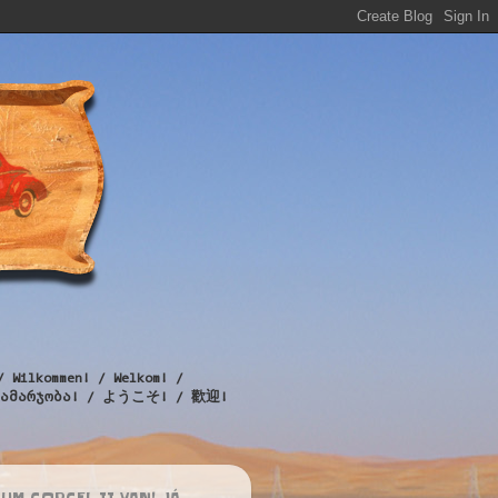
/ Wilkommen! / Welkom! /
! / გამარჯობა! / ようこそ! / 歡迎!
UM CORCEL II VAN! JÁ