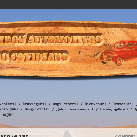
venidos! / Benvinguts! / Ongi etorri! / Bienvenue! / Benvenuti! 
Üdvözöljük! / Hoşgeldiniz! / Добро пожаловать! / Καλώς ήρθατε
/ வருக!
MBRO DE 2015
COMPREI 