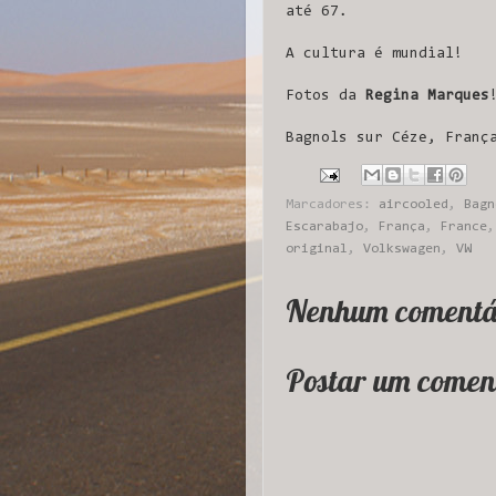
até 67.
A cultura é mundial!
Fotos da
Regina Marques
Bagnols sur Céze, Franç
Marcadores:
aircooled
,
Bagn
Escarabajo
,
França
,
France
original
,
Volkswagen
,
VW
Nenhum comentá
Postar um comen