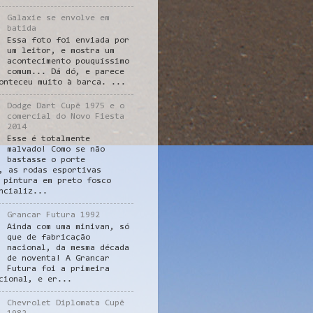
Galaxie se envolve em
batida
Essa foto foi enviada por
um leitor, e mostra um
acontecimento pouquíssimo
comum... Dá dó, e parece
onteceu muito à barca. ...
Dodge Dart Cupê 1975 e o
comercial do Novo Fiesta
2014
Esse é totalmente
malvado! Como se não
bastasse o porte
, as rodas esportivas
 pintura em preto fosco
ncializ...
Grancar Futura 1992
Ainda com uma minivan, só
que de fabricação
nacional, da mesma década
de noventa! A Grancar
Futura foi a primeira
cional, e er...
Chevrolet Diplomata Cupê