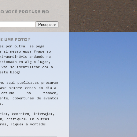
RO VOCÊ PROCURA NO
LE UMA FOTO!"
ez por outra, se pega
a si mesmo essa frase ao
xtraordinário andando na
acionado em algum lugar,
 vai se identificar com a
este blog!
ns aqui publicadas procuram
uase sempre cenas do dia-a-
ontudo há também,
ente, coberturas de eventos
s.
eiam, comentem, interajam,
m, critiquem. Em outras
ras, fiquem à vontade!
__
_________________________