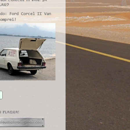
LAR?
do: Ford Corcel II Van
omprei!
U FLAGRA!