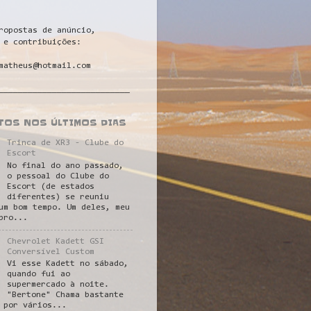
ropostas de anúncio,
 e contribuições:
matheus@hotmail.com
___________________________
STOS NOS ÚLTIMOS DIAS
Trinca de XR3 - Clube do
Escort
No final do ano passado,
o pessoal do Clube do
Escort (de estados
diferentes) se reuniu
um bom tempo. Um deles, meu
pro...
Chevrolet Kadett GSI
Conversível Custom
Vi esse Kadett no sábado,
quando fui ao
supermercado à noite.
"Bertone" Chama bastante
 por vários...