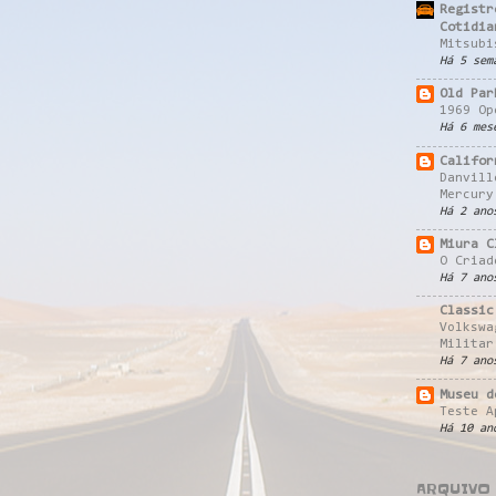
Registr
Cotidia
Mitsubi
Há 5 sem
Old Par
1969 Op
Há 6 mes
Califor
Danvill
Mercury
Há 2 ano
Miura C
O Criad
Há 7 ano
Classic
Volkswa
Militar
Há 7 ano
Museu d
Teste A
Há 10 an
ARQUIVO