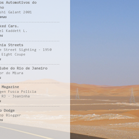
os Automotivos do
no
shi Galant 2001
anas
ked Cars.
el Kaddett L.
es
nia Streets
e Street Sighting - 1950
 Eight Coupe
s
lube do Rio de Janeiro
or do Miura
s
 Magazine
gen Fusca Policia
 RJ - Joaninha
s
o Dodge
pp Blogger
os