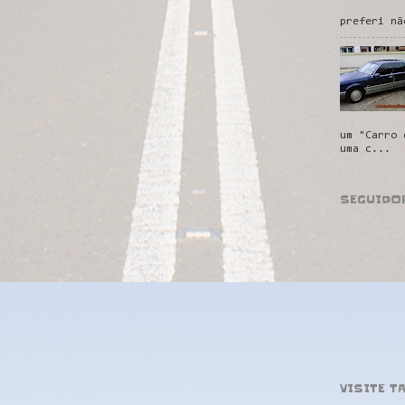
preferi nã
um "Carro 
uma c...
SEGUIDO
VISITE T