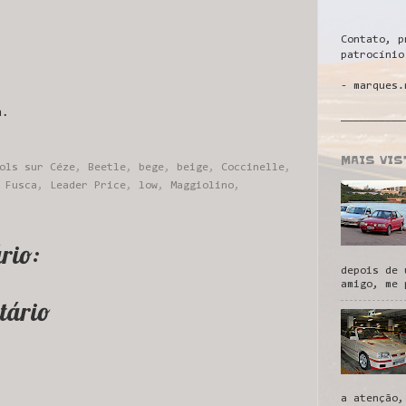
Contato, p
patrocínio
!
- marques.
a.
__________
MAIS VI
ols sur Céze
,
Beetle
,
bege
,
beige
,
Coccinelle
,
,
Fusca
,
Leader Price
,
low
,
Maggiolino
,
rio:
depois de 
amigo, me 
tário
a atenção,