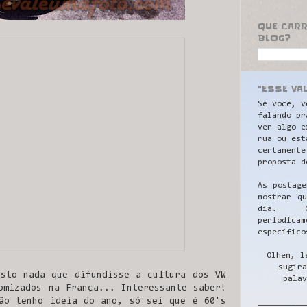
QUE CAR
BLOG?
"ESSE VA
Se você, v
falando pr
ver algo e
rua ou est
certamente
proposta d
As postage
mostrar q
dia. C
periodicam
específico
Olhem, l
sugira
sto nada que difundisse a cultura dos VW
palav
omizados na França... Interessante saber!
ão tenho ideia do ano, só sei que é 60's
__________