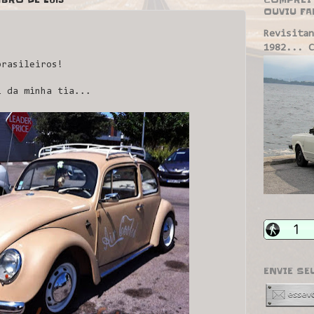
OUVIU FA
Revisitan
1982... C
brasileiros!
i da minha tia...
ENVIE SE