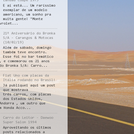
Landau Coupe 1975
E aí está... Um raríssimo
exemplar de um modelo
americano, um sonho pra
muita gente! "Monte
vrolet...
21º Aniversário do Bronka
S/A - Carangos & Motocas
(10/02/19)
Além de sábado, domingo
também teve encontro.
Esse foi no bar temático
, e comemorou os 21 anos
do Bronka S/A: Carro...
Fiat Uno com placas da
Itália rodando no Brasil!
Já publiquei aqui um post
que mostrava
três carros, com placas
dos Estados Unidos,
Andorra , um outro que
m Honda Acco...
Carro do Leitor - Daewoo
Super Salon 1994
Aproveitando os últimos
posts relacionados a