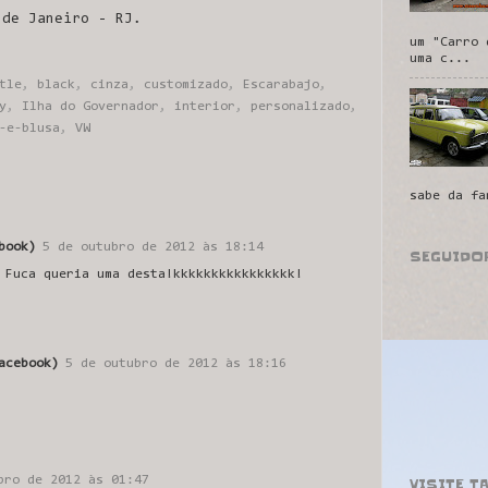
 de Janeiro - RJ.
um "Carro 
uma c...
tle
,
black
,
cinza
,
customizado
,
Escarabajo
,
y
,
Ilha do Governador
,
interior
,
personalizado
,
-e-blusa
,
VW
sabe da fa
book)
5 de outubro de 2012 às 18:14
SEGUIDO
 Fuca queria uma desta!kkkkkkkkkkkkkkkk!
acebook)
5 de outubro de 2012 às 18:16
bro de 2012 às 01:47
VISITE T