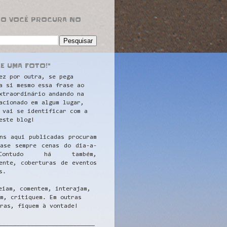
RO VOCÊ PROCURA NO
LE UMA FOTO!"
ez por outra, se pega
a si mesmo essa frase ao
xtraordinário andando na
acionado em algum lugar,
 vai se identificar com a
este blog!
ns aqui publicadas procuram
uase sempre cenas do dia-a-
ontudo há também,
ente, coberturas de eventos
s.
eiam, comentem, interajam,
m, critiquem. Em outras
ras, fiquem à vontade!
__
_________________________