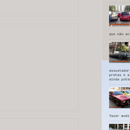
que não ac
assustador
pretas e a
ainda pote
fazer modi