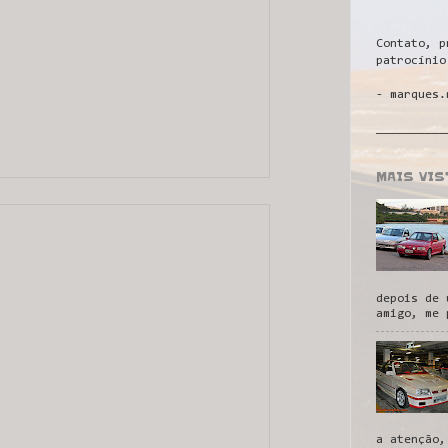
Contato, p
patrocínio
- marques.
__________
MAIS VI
depois de 
amigo, me 
a atenção,