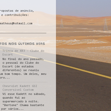
ropostas de anúncio,
 e contribuições:
matheus@hotmail.com
___________________________
STOS NOS ÚLTIMOS DIAS
Trinca de XR3 - Clube do
Escort
No final do ano passado,
o pessoal do Clube do
Escort (de estados
diferentes) se reuniu
um bom tempo. Um deles, meu
pro...
Chevrolet Kadett GSI
Conversível Custom
Vi esse Kadett no sábado,
quando fui ao
supermercado à noite.
"Bertone" Chama bastante
 por vários...