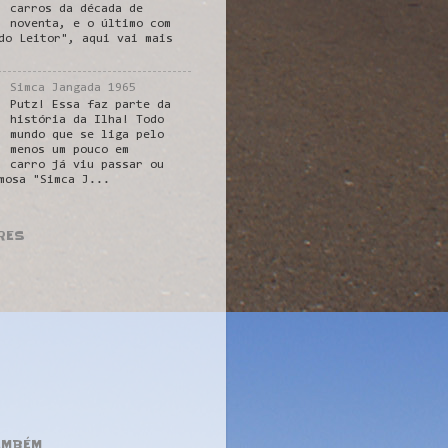
carros da década de
noventa, e o último com
do Leitor", aqui vai mais
Simca Jangada 1965
Putz! Essa faz parte da
história da Ilha! Todo
mundo que se liga pelo
menos um pouco em
carro já viu passar ou
mosa "Simca J...
RES
AMBÉM