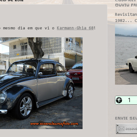
OUVIU FA
Revisitan
1982... C
o mesmo dia em que vi o
Karmann-Ghia 68
!
ENVIE SE