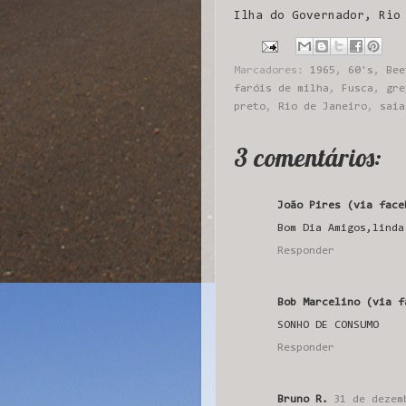
Ilha do Governador, Rio
Marcadores:
1965
,
60's
,
Bee
faróis de milha
,
Fusca
,
gre
preto
,
Rio de Janeiro
,
saia
3 comentários:
João Pires (via face
Bom Dia Amigos,linda
Responder
Bob Marcelino (via f
SONHO DE CONSUMO
Responder
Bruno R.
31 de dezem