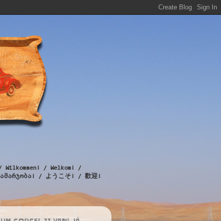
/ Wilkommen! / Welkom! /
! / გამარჯობა! / ようこそ! / 歡迎!
UM CORCEL II VAN! JÁ