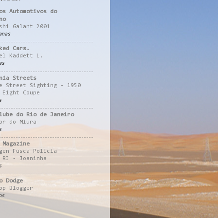
os Automotivos do
no
shi Galant 2001
anas
ked Cars.
el Kaddett L.
es
nia Streets
e Street Sighting - 1950
 Eight Coupe
s
lube do Rio de Janeiro
or do Miura
s
 Magazine
gen Fusca Policia
 RJ - Joaninha
s
o Dodge
pp Blogger
os