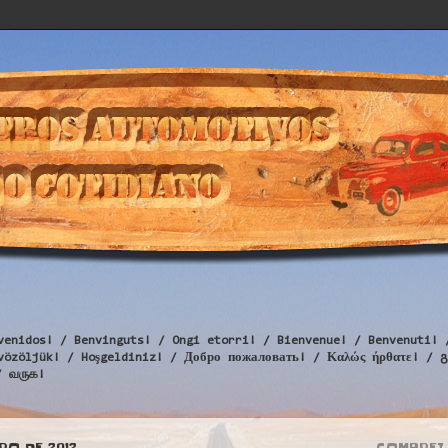
venidos! / Benvinguts! / Ongi etorri! / Bienvenue! / Benvenuti! 
Üdvözöljük! / Hoşgeldiniz! / Добро пожаловать! / Καλώς ήρθατε
/ வருக!
RO DE 2012
COMPREI 