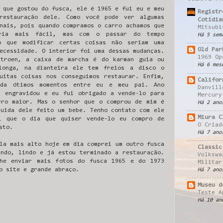
 que gostou do fusca, ele é 1965 e fui eu e meu
Registr
restauração dele. Como você pode ver algumas
Cotidia
nais, pois quando compramos o carro achamos que
Mitsubi
eria mais fácil, mas com o passar do tempo
Há 5 sem
do que modificar certas coisas não seriam uma
Old Par
ecessidade. O interior foi uma dessas mudanças.
1969 Op
itroen, a caixa de marcha é do karman guia ou
Há 6 mes
longa, na dianteira ele tem freios a disco o
uitas coisas nos conseguimos restaurar. Enfim,
Califor
rda ótimos momentos entre eu e meu pai. Ano
Danvill
a engravidou e eu fui obrigado a vende-lo para
Mercury
rro maior. Mas o senhor que o comprou de mim é
Há 2 ano
cuida dele feito um bebe. Tenho contato com ele
Miura C
i que o dia que quiser vende-lo eu compro de
O Criad
sto.
Há 7 ano
la mais alto hoje em dia comprei um outro fusca
Classic
indo, lindo e já estou terminado a restauração.
Volkswa
lhe enviar mais fotos do fusca 1965 e do 1973
Militar
o site e grande abraço.
Há 7 ano
Museu d
Teste A
Há 10 an