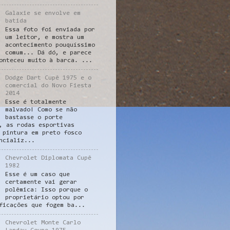
Galaxie se envolve em
batida
Essa foto foi enviada por
um leitor, e mostra um
acontecimento pouquíssimo
comum... Dá dó, e parece
onteceu muito à barca. ...
Dodge Dart Cupê 1975 e o
comercial do Novo Fiesta
2014
Esse é totalmente
malvado! Como se não
bastasse o porte
, as rodas esportivas
 pintura em preto fosco
ncializ...
Chevrolet Diplomata Cupê
1982
Esse é um caso que
certamente vai gerar
polêmica: Isso porque o
proprietário optou por
ficações que fogem ba...
Chevrolet Monte Carlo