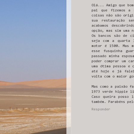
Olá... Amigo que bom
pai que fizemos a 
coisas não são origi
sua restauração s
acabamos descobrin
opção, mas sim uma n
Os bancos são de c
seja com a quarta 
motor é 1500. Mas m
esse fusquinha gua
passado minha espos
poder comprar um ca
uma ótima pessoa e 
até hoje e já fale
volta com o maior go
Mas como a paixão fa
1973 verde hippie l
Caso queira posso 
também. Parabéns pel
Responder