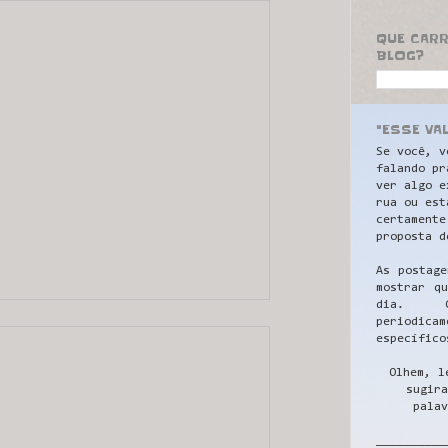
QUE CAR
BLOG?
"ESSE VA
Se você, v
falando pr
ver algo e
rua ou est
certamente
proposta d
As postage
mostrar q
dia. C
periodicam
específico
Olhem, l
sugira
palav
__________