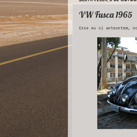
VW Fusca 1965
Esse eu vi anteontem, n