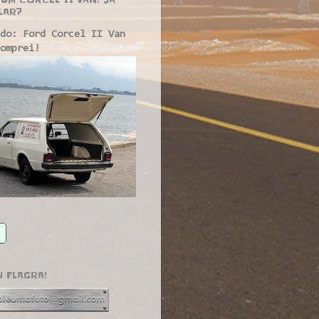
LAR?
do: Ford Corcel II Van
omprei!
U FLAGRA!