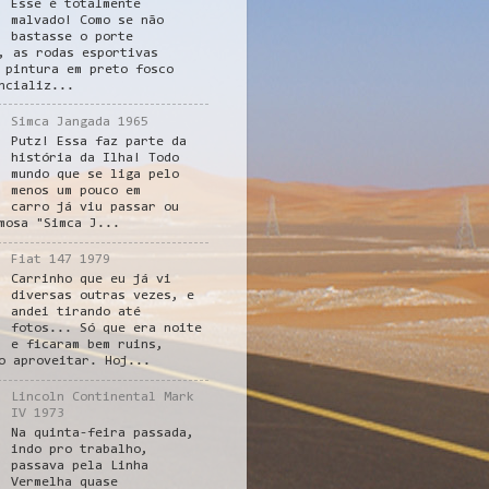
Esse é totalmente
malvado! Como se não
bastasse o porte
, as rodas esportivas
 pintura em preto fosco
ncializ...
Simca Jangada 1965
Putz! Essa faz parte da
história da Ilha! Todo
mundo que se liga pelo
menos um pouco em
carro já viu passar ou
mosa "Simca J...
Fiat 147 1979
Carrinho que eu já vi
diversas outras vezes, e
andei tirando até
fotos... Só que era noite
e ficaram bem ruins,
o aproveitar. Hoj...
Lincoln Continental Mark
IV 1973
Na quinta-feira passada,
indo pro trabalho,
passava pela Linha
Vermelha quase