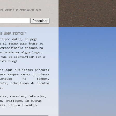
RO VOCÊ PROCURA NO
LE UMA FOTO!"
ez por outra, se pega
a si mesmo essa frase ao
xtraordinário andando na
acionado em algum lugar,
 vai se identificar com a
este blog!
ns aqui publicadas procuram
uase sempre cenas do dia-a-
ontudo há também,
ente, coberturas de eventos
s.
eiam, comentem, interajam,
m, critiquem. Em outras
ras, fiquem à vontade!
__
_________________________