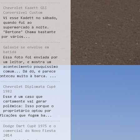
Chevrolet Kadett GSI
Conversível Custom
Vi esse Kadett no sábado,
quando fui ao
supermercado à noite.
"Bertone" Chama bastante
 por vários...
Galaxie se envolve em
batida
Essa foto foi enviada por
um leitor, e mostra um
acontecimento pouquíssimo
comum... Dá dó, e parece
onteceu muito à barca. ...
Chevrolet Diplomata Cupê
1982
Esse é um caso que
certamente vai gerar
polêmica: Isso porque o
proprietário optou por
ficações que fogem ba...
Dodge Dart Cupê 1975 e o
comercial do Novo Fiesta
2014