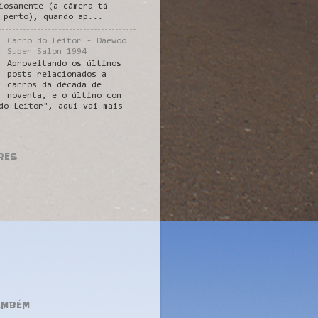
iosamente (a câmera tá
 perto), quando ap...
Carro do Leitor - Daewoo
Super Salon 1994
Aproveitando os últimos
posts relacionados a
carros da década de
noventa, e o último com
do Leitor", aqui vai mais
RES
AMBÉM