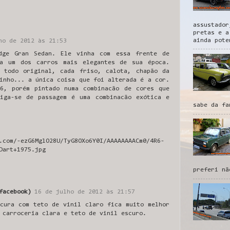
assustador
pretas e a
ainda pote
ho de 2012 às 21:53
dge Gran Sedan. Ele vinha com essa frente de
ra um dos carros mais elegantes de sua época.
 todo original, cada friso, calota, chapão da
inho... a única coisa que foi alterada é a cor.
6, porém pintado numa combinacão de cores que
iga-se de passagem é uma combinacão exótica e
sabe da fa
.com/-ezG6MglO28U/TyG8OXo6Y0I/AAAAAAAACm0/4R6-
Dart+1975.jpg
preferi nã
facebook)
16 de julho de 2012 às 21:57
scura com teto de vinil claro fica muito melhor
 carroceria clara e teto de vinil escuro.