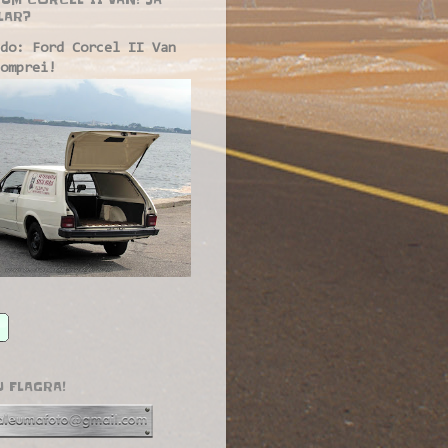
LAR?
do: Ford Corcel II Van
omprei!
U FLAGRA!