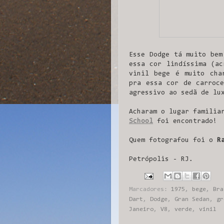
Esse Dodge tá muito bem
essa cor lindíssima (ac
vinil bege é muito cha
pra essa cor de carroce
agressivo ao sedã de lu
Acharam o lugar familia
School
foi encontrado!
Quem fotografou foi o
R
Petrópolis - RJ.
Marcadores:
1975
,
bege
,
Bra
Dart
,
Dodge
,
Gran Sedan
,
gr
Janeiro
,
V8
,
verde
,
vinil