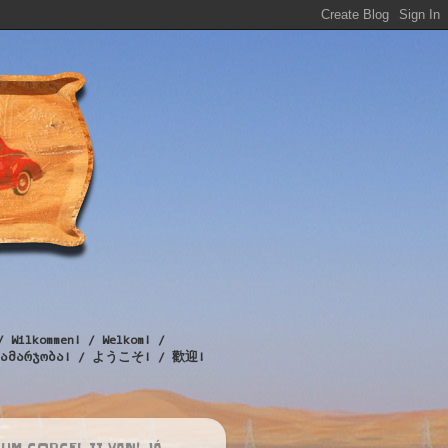
/ Wilkommen! / Welkom! /
! / გამარჯობა! / ようこそ! / 歡迎!
UM CORCEL II VAN! JÁ