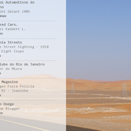
os Automotivos do
no
shi Galant 2001
anas
ked Cars.
el Kaddett L.
es
nia Streets
e Street Sighting - 1950
 Eight Coupe
s
lube do Rio de Janeiro
or do Miura
s
 Magazine
gen Fusca Policia
 RJ - Joaninha
s
o Dodge
pp Blogger
os