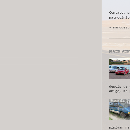
Contato, p
patrocínio
- marques.
__________
MAIS VI
depois de 
amigo, me 
minivan na