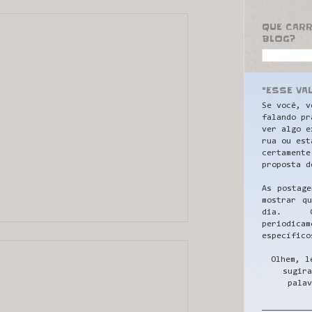
QUE CAR
BLOG?
"ESSE VA
Se você, v
falando pr
ver algo e
rua ou est
certamente
proposta d
As postage
mostrar q
dia. C
periodicam
específico
Olhem, l
sugira
palav
__________