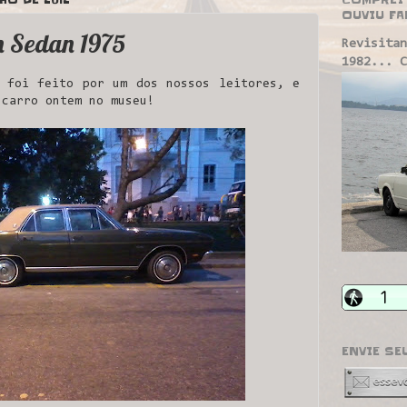
OUVIU FA
 Sedan 1975
Revisitan
1982... C
 foi feito por um dos nossos leitores, e
 carro ontem no museu!
ENVIE SE