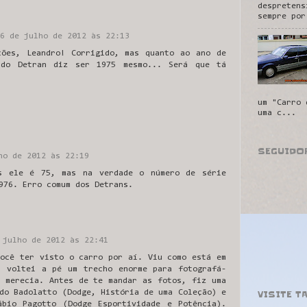
despretens
sempre por
6 de julho de 2012 às 22:13
ções, Leandro! Corrigido, mas quanto ao ano de
 do Detran diz ser 1975 mesmo... Será que tá
um "Carro 
uma c...
SEGUIDO
ho de 2012 às 22:19
os ele é 75, mas na verdade o número de série
976. Erro comum dos Detrans.
 julho de 2012 às 22:41
você ter visto o carro por aí. Viu como está em
u voltei a pé um trecho enorme para fotografá-
e merecia. Antes de te mandar as fotos, fiz uma
VISITE T
do Badolatto (Dodge, História de uma Coleção) e
ábio Pagotto (Dodge Esportividade e Potência).