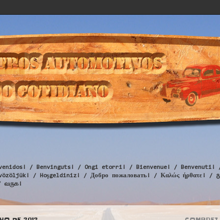
venidos! / Benvinguts! / Ongi etorri! / Bienvenue! / Benvenuti! 
Üdvözöljük! / Hoşgeldiniz! / Добро пожаловать! / Καλώς ήρθατε
/ வருக!
HO DE 2012
COMPREI 