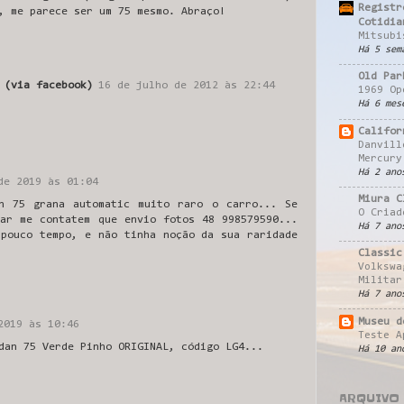
Registr
, me parece ser um 75 mesmo. Abraço!
Cotidia
Mitsubi
Há 5 sem
Old Par
 (via facebook)
16 de julho de 2012 às 22:44
1969 Op
Há 6 mes
Califor
Danvill
Mercury
Há 2 ano
de 2019 às 01:04
Miura C
n 75 grana automatic muito raro o carro... Se
O Criad
tar me contatem que envio fotos 48 998579590...
Há 7 ano
 pouco tempo, e não tinha noção da sua raridade
Classic
Volkswa
Militar
Há 7 ano
Museu d
2019 às 10:46
Teste A
dan 75 Verde Pinho ORIGINAL, código LG4...
Há 10 an
ARQUIVO