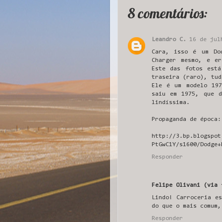
8 comentários:
Leandro C.
16 de jul
Cara, isso é um Do
Charger mesmo, e e
Este das fotos está
traseira (raro), tud
Ele é um modelo 197
saiu em 1975, que d
lindíssima.
Propaganda de época:
http://3.bp.blogspot
PtGwC1Y/s1600/Dodge+
Responder
Felipe Olivani (via 
Lindo! Carroceria e
do que o mais comum,
Responder