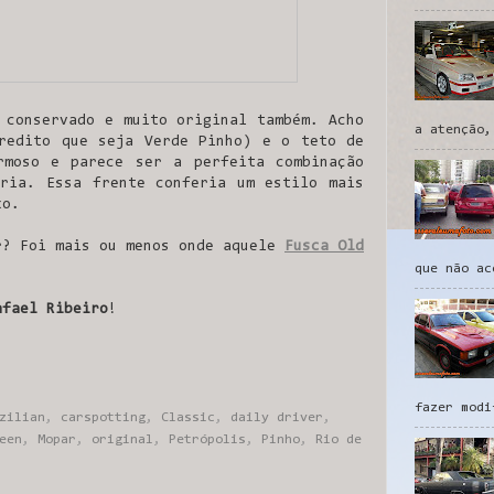
 conservado e muito original também. Acho
a atenção,
redito que seja Verde Pinho) e o teto de
rmoso e parece ser a perfeita combinação
ria. Essa frente conferia um estilo mais
xo.
r? Foi mais ou menos onde aquele
Fusca Old
que não ac
afael Ribeiro
!
fazer modi
zilian
,
carspotting
,
Classic
,
daily driver
,
een
,
Mopar
,
original
,
Petrópolis
,
Pinho
,
Rio de