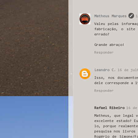
Matheus Marques
1
Valeu pelas informa
fabricação, o site
errado?
Grande abraço!
Responder
Leandro C.
16 de jul
Isso, nos document
dele corresponde a 1
Responder
Rafael Ribeiro
16 de
Matheus, que legal 
excelente estado? E
lo, porque realment
pesquisa nos livros 
Rogério de Simone/F