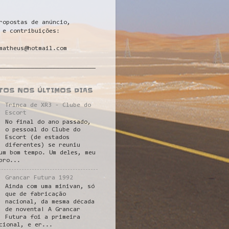
ropostas de anúncio,
 e contribuições:
matheus@hotmail.com
___________________________
STOS NOS ÚLTIMOS DIAS
Trinca de XR3 - Clube do
Escort
No final do ano passado,
o pessoal do Clube do
Escort (de estados
diferentes) se reuniu
um bom tempo. Um deles, meu
pro...
Grancar Futura 1992
Ainda com uma minivan, só
que de fabricação
nacional, da mesma década
de noventa! A Grancar
Futura foi a primeira
cional, e er...