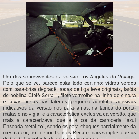
Um dos sobreviventes da versão Los Angeles do Voyage.
Pelo que se vê, parece estar todo certinho: vidros verdes
com para-brisa degradê, rodas de liga leve originais, faróis
de neblina Cibié Serra II, filete vermelho na linha de cintura
e faixas pretas nas laterais, pequeno aerofólio, adesivos
indicativos da versão nos para-lamas, na tampa do porta-
malas e no vigia, e a característica exclusiva da versão, que
mais a caracterizava, que é a cor da carroceria "azul
Enseada metálico", sendo os para-choques parcialmente da
mesma cor; no interior, bancos Recaro mais simples que os
do Gol GT, e volante de quatro raios correto.