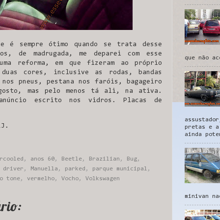
ue é sempre ótimo quando se trata desse
os, de madrugada, me deparei com esse
que não ac
 uma reforma, em que fizeram ao próprio
 duas cores, inclusive as rodas, bandas
 nos pneus, pestana nos faróis, bagageiro
gosto, mas pelo menos tá ali, na ativa.
anúncio escrito nos vidros. Placas de
assustador
RJ.
pretas e a
ainda pote
rcooled
,
anos 60
,
Beetle
,
Brazilian
,
Bug
,
 driver
,
Manuella
,
parked
,
parque municipal
,
o tone
,
vermelho
,
Vocho
,
Volkswagen
minivan na
rio: