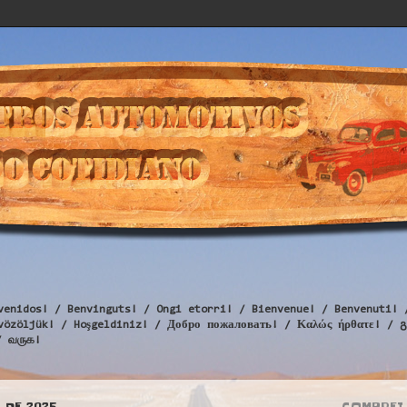
venidos! / Benvinguts! / Ongi etorri! / Bienvenue! / Benvenuti! 
Üdvözöljük! / Hoşgeldiniz! / Добро пожаловать! / Καλώς ήρθατε
/ வருக!
 DE 2025
COMPREI 