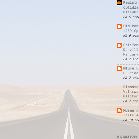
Registr
Cotidia
Mitsubi
Há 5 sem
Old Par
1969 Op
Há 6 mes
Califor
Danvill
Mercury
Há 2 ano
Miura C
O Criad
Há 7 ano
Classic
Volkswa
Militar
Há 7 ano
Museu d
Teste A
Há 10 an
ARQUIVO