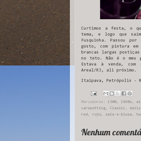
Curtimos a festa, o q
tema, e logo que saím
Fusquinha. Passou por
gosto, com pintura em
brancas largas postiças
no teto. Não é o meu 
Estava à venda, com 
Areal/RJ, ali próximo.
Itaipava, Petrópolis - 
Marcadores:
1300
,
1960s
,
ai
carspotting
,
Classic
,
daily
red
,
rojo
,
saia-e-blusa
,
tw
Nenhum comentá