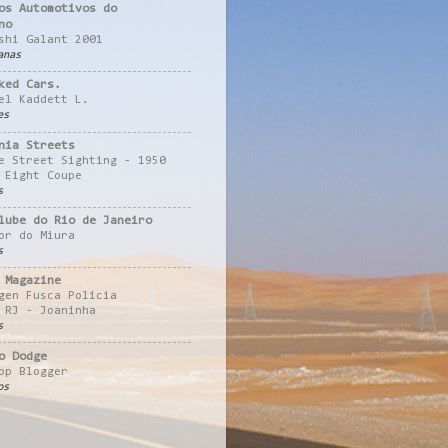
os Automotivos do
no
shi Galant 2001
anas
ked Cars.
el Kaddett L.
es
nia Streets
e Street Sighting - 1950
 Eight Coupe
s
lube do Rio de Janeiro
or do Miura
s
 Magazine
gen Fusca Policia
 RJ - Joaninha
s
o Dodge
pp Blogger
os