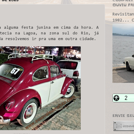
OUVIU FA
Revisitan
1982... C
 alguma festa junina em cima da hora. A
ntecia na Lagoa, na zona sul do Rio, já
da resolvemos ir pra uma em outra cidade.
ENVIE SE