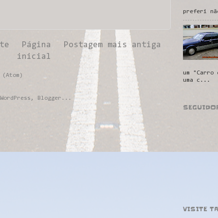
preferi nã
te
Página
Postagem mais antiga
inicial
um "Carro 
 (Atom)
uma c...
SEGUIDO
VISITE T