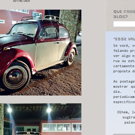
01º/06/2024
QUE CAR
BLOG?
"ESSE VA
Se você, v
falando pr
ver algo e
rua ou est
certamente
proposta d
As postage
mostrar q
dia. C
periodicam
específico
Olhem, l
sugira
palav
__________