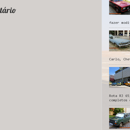
tário
fazer modi
Carlo, Che
Rota RJ 65
completos 