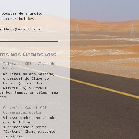
ropostas de anúncio,
 e contribuições:
matheus@hotmail.com
___________________________
STOS NOS ÚLTIMOS DIAS
Trinca de XR3 - Clube do
Escort
No final do ano passado,
o pessoal do Clube do
Escort (de estados
diferentes) se reuniu
um bom tempo. Um deles, meu
pro...
Chevrolet Kadett GSI
Conversível Custom
Vi esse Kadett no sábado,
quando fui ao
supermercado à noite.
"Bertone" Chama bastante
 por vários...