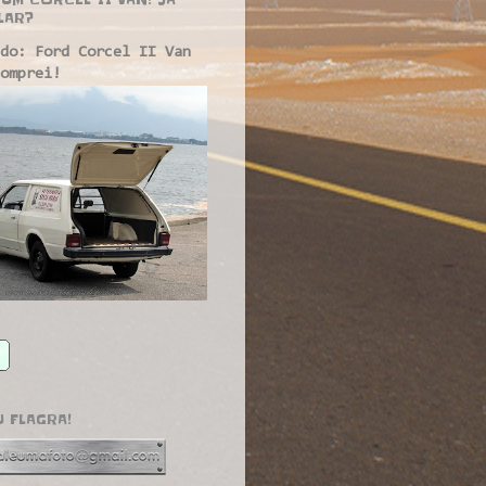
LAR?
do: Ford Corcel II Van
omprei!
U FLAGRA!