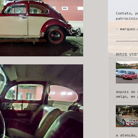
Contato, p
patrocínio
- marques.
__________
MAIS VI
depois de 
amigo, me 
a atenção,