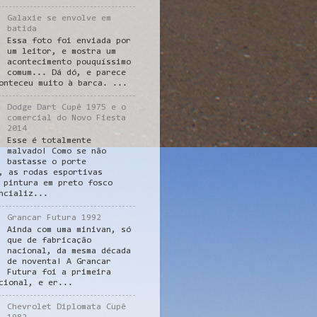
Galaxie se envolve em
batida
Essa foto foi enviada por
um leitor, e mostra um
acontecimento pouquíssimo
comum... Dá dó, e parece
onteceu muito à barca. ...
Dodge Dart Cupê 1975 e o
comercial do Novo Fiesta
2014
Esse é totalmente
malvado! Como se não
bastasse o porte
, as rodas esportivas
 pintura em preto fosco
ncializ...
Grancar Futura 1992
Ainda com uma minivan, só
que de fabricação
nacional, da mesma década
de noventa! A Grancar
Futura foi a primeira
cional, e er...
Chevrolet Diplomata Cupê