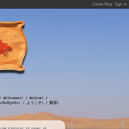
/ Wilkommen! / Welkom! /
! / გამარჯობა! / ようこそ! / 歡迎!
UM CORCEL II VAN! JÁ