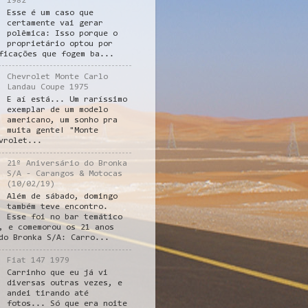
1982
Esse é um caso que
certamente vai gerar
polêmica: Isso porque o
proprietário optou por
ficações que fogem ba...
Chevrolet Monte Carlo
Landau Coupe 1975
E aí está... Um raríssimo
exemplar de um modelo
americano, um sonho pra
muita gente! "Monte
vrolet...
21º Aniversário do Bronka
S/A - Carangos & Motocas
(10/02/19)
Além de sábado, domingo
também teve encontro.
Esse foi no bar temático
, e comemorou os 21 anos
do Bronka S/A: Carro...
Fiat 147 1979
Carrinho que eu já vi
diversas outras vezes, e
andei tirando até
fotos... Só que era noite