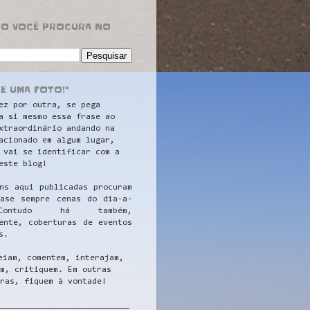
RO VOCÊ PROCURA NO
LE UMA FOTO!"
ez por outra, se pega
a si mesmo essa frase ao
xtraordinário andando na
acionado em algum lugar,
 vai se identificar com a
este blog!
ns aqui publicadas procuram
uase sempre cenas do dia-a-
ontudo há também,
ente, coberturas de eventos
s.
eiam, comentem, interajam,
m, critiquem. Em outras
ras, fiquem à vontade!
__
_________________________