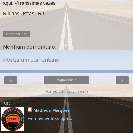
aqui. Vi raríssimas vezes.
Rio das Ostras - RJ.
Compartilhar
Nenhum comentário:
Postar um comentário
‹
›
Página inicial
Ver versão para a web
POR
Matheus Marques
Ver meu perfil completo