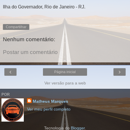
Ilha do Governador, Rio de Janeiro - RJ.
Compartilhar
Nenhum comentário:
Postar um comentário
‹
›
Página inicial
Ver versão para a web
POR
Matheus Marques
Ver meu perfil completo
Tecnologia do
Blogger
.