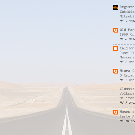
Registr
Cotidia
Mitsubi
Há 5 sem
Old Par
1969 Op
Há 6 mes
Califor
Danvill
Mercury
Há 2 ano
Miura C
O Criad
Há 7 ano
Classic
Volkswa
Militar
Há 7 ano
Museu d
Teste A
Há 10 an