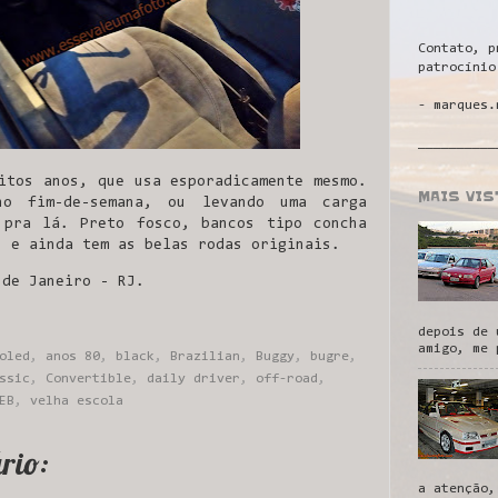
Contato, p
patrocínio
- marques.
__________
itos anos, que usa esporadicamente mesmo.
MAIS VI
o fim-de-semana, ou levando uma carga
 pra lá. Preto fosco, bancos tipo concha
, e ainda tem as belas rodas originais.
 de Janeiro - RJ.
depois de 
amigo, me 
oled
,
anos 80
,
black
,
Brazilian
,
Buggy
,
bugre
,
ssic
,
Convertible
,
daily driver
,
off-road
,
EB
,
velha escola
rio:
a atenção,