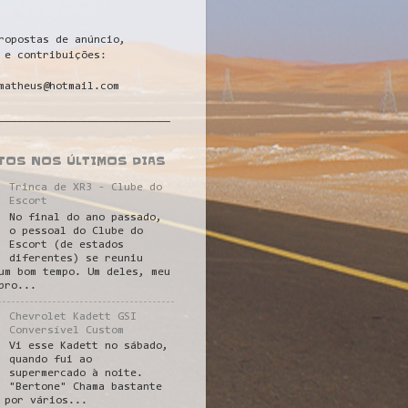
ropostas de anúncio,
 e contribuições:
matheus@hotmail.com
___________________________
STOS NOS ÚLTIMOS DIAS
Trinca de XR3 - Clube do
Escort
No final do ano passado,
o pessoal do Clube do
Escort (de estados
diferentes) se reuniu
um bom tempo. Um deles, meu
pro...
Chevrolet Kadett GSI
Conversível Custom
Vi esse Kadett no sábado,
quando fui ao
supermercado à noite.
"Bertone" Chama bastante
 por vários...