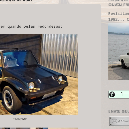
OUVIU FA
Revisitan
1982... C
em quando pelas redondezas:
ENVIE SE
17/04/2021