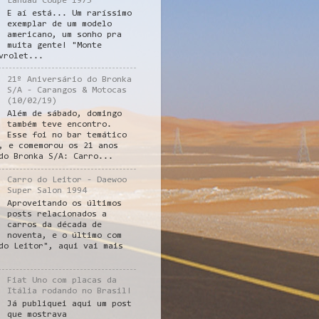
Landau Coupe 1975
E aí está... Um raríssimo
exemplar de um modelo
americano, um sonho pra
muita gente! "Monte
vrolet...
21º Aniversário do Bronka
S/A - Carangos & Motocas
(10/02/19)
Além de sábado, domingo
também teve encontro.
Esse foi no bar temático
, e comemorou os 21 anos
do Bronka S/A: Carro...
Carro do Leitor - Daewoo
Super Salon 1994
Aproveitando os últimos
posts relacionados a
carros da década de
noventa, e o último com
do Leitor", aqui vai mais
Fiat Uno com placas da
Itália rodando no Brasil!
Já publiquei aqui um post
que mostrava