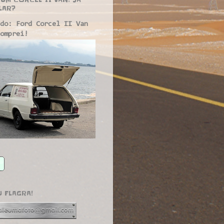
LAR?
do: Ford Corcel II Van
omprei!
U FLAGRA!