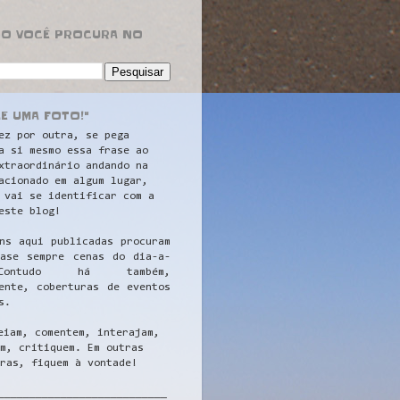
RO VOCÊ PROCURA NO
LE UMA FOTO!"
ez por outra, se pega
a si mesmo essa frase ao
xtraordinário andando na
acionado em algum lugar,
 vai se identificar com a
este blog!
ns aqui publicadas procuram
uase sempre cenas do dia-a-
ontudo há também,
ente, coberturas de eventos
s.
eiam, comentem, interajam,
m, critiquem. Em outras
ras, fiquem à vontade!
__
_________________________