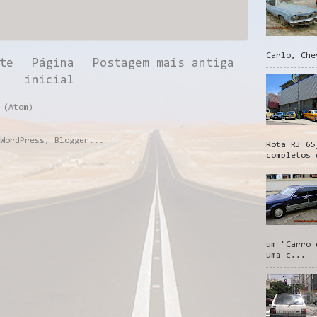
Carlo, Che
te
Página
Postagem mais antiga
inicial
 (Atom)
Rota RJ 65
completos 
um "Carro 
uma c...