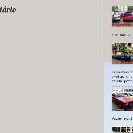
tário
que não ac
assustador
pretas e a
ainda pote
fazer modi