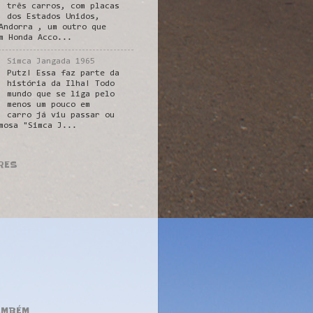
três carros, com placas
dos Estados Unidos,
Andorra , um outro que
m Honda Acco...
Simca Jangada 1965
Putz! Essa faz parte da
história da Ilha! Todo
mundo que se liga pelo
menos um pouco em
carro já viu passar ou
mosa "Simca J...
RES
AMBÉM