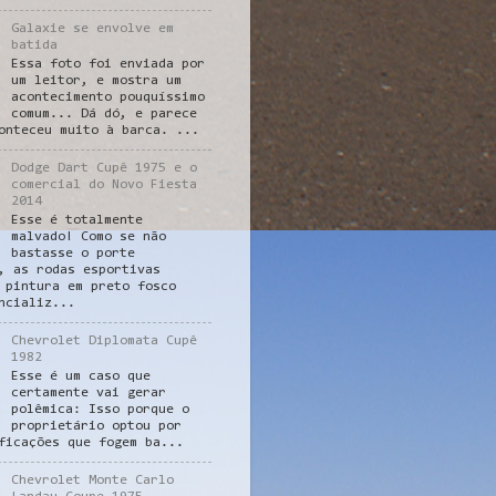
Galaxie se envolve em
batida
Essa foto foi enviada por
um leitor, e mostra um
acontecimento pouquíssimo
comum... Dá dó, e parece
onteceu muito à barca. ...
Dodge Dart Cupê 1975 e o
comercial do Novo Fiesta
2014
Esse é totalmente
malvado! Como se não
bastasse o porte
, as rodas esportivas
 pintura em preto fosco
ncializ...
Chevrolet Diplomata Cupê
1982
Esse é um caso que
certamente vai gerar
polêmica: Isso porque o
proprietário optou por
ficações que fogem ba...
Chevrolet Monte Carlo