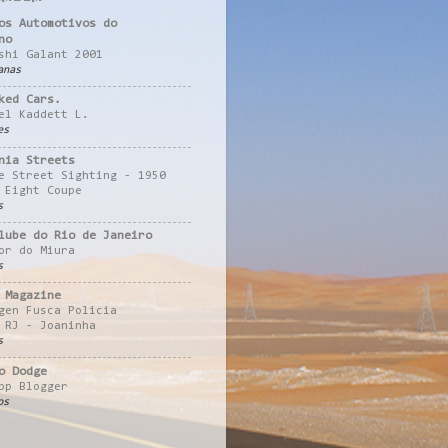
os Automotivos do
no
shi Galant 2001
anas
ked Cars.
el Kaddett L.
es
nia Streets
e Street Sighting - 1950
 Eight Coupe
s
lube do Rio de Janeiro
or do Miura
s
 Magazine
gen Fusca Policia
 RJ - Joaninha
s
o Dodge
pp Blogger
os