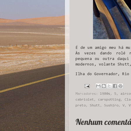
É de um amigo meu há mu
Às vezes dando rolé n
pequena ou outra daqui
modernos, volante Shutt
Ilha do Governador, Rio
Marcadores:
1980s
,
5
,
airco
cabriolet
,
carspotting
,
Cla
preto
,
Shutt
,
Sushiro
,
V
,
V
Nenhum comentá