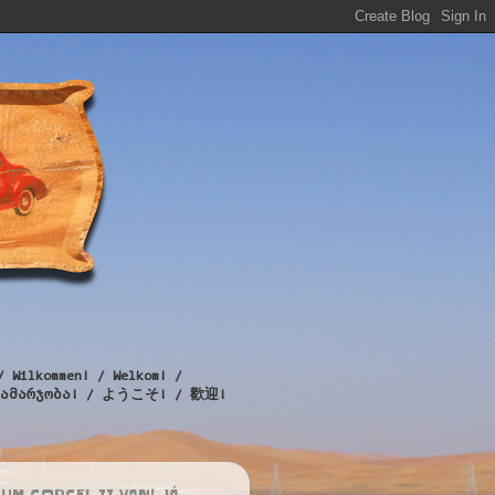
/ Wilkommen! / Welkom! /
! / გამარჯობა! / ようこそ! / 歡迎!
UM CORCEL II VAN! JÁ