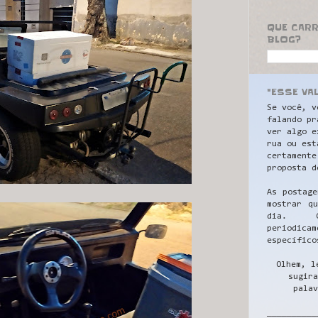
QUE CAR
BLOG?
"ESSE VA
Se você, v
falando pr
ver algo e
rua ou est
certamente
proposta d
As postage
mostrar q
dia. C
periodicam
específico
Olhem, l
sugira
palav
__________