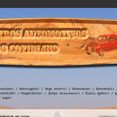
venidos! / Benvinguts! / Ongi etorri! / Bienvenue! / Benvenuti! 
Üdvözöljük! / Hoşgeldiniz! / Добро пожаловать! / Καλώς ήρθατε
/ வருக!
VEMBRO DE 2024
COMPREI 