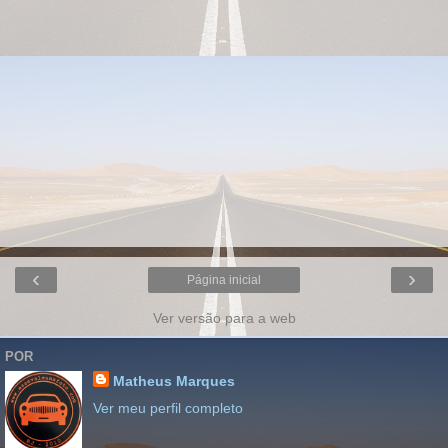
‹
›
Página inicial
Ver versão para a web
POR
Matheus Marques
Ver meu perfil completo