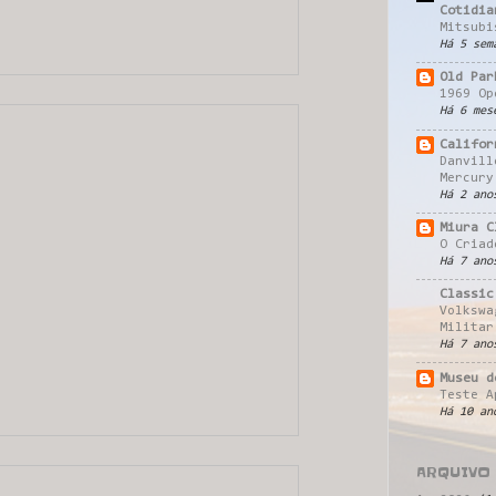
Cotidia
Mitsubi
Há 5 sem
Old Par
1969 Op
Há 6 mes
Califor
Danvill
Mercury
Há 2 ano
Miura C
O Criad
Há 7 ano
Classic
Volkswa
Militar
Há 7 ano
Museu d
Teste A
Há 10 an
ARQUIVO