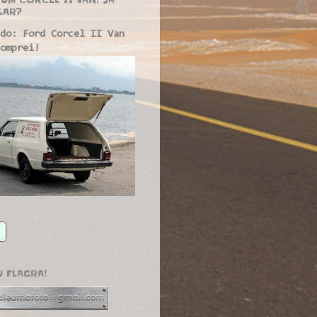
LAR?
do: Ford Corcel II Van
omprei!
U FLAGRA!