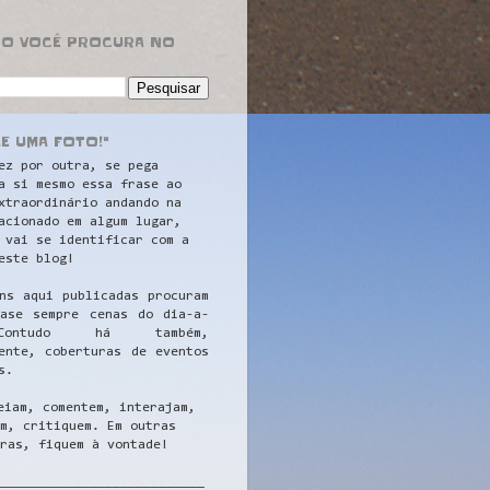
RO VOCÊ PROCURA NO
LE UMA FOTO!"
ez por outra, se pega
a si mesmo essa frase ao
xtraordinário andando na
acionado em algum lugar,
 vai se identificar com a
este blog!
ns aqui publicadas procuram
uase sempre cenas do dia-a-
ontudo há também,
ente, coberturas de eventos
s.
eiam, comentem, interajam,
m, critiquem. Em outras
ras, fiquem à vontade!
__
_________________________