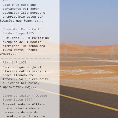
1982
Esse é um caso que
certamente vai gerar
polêmica: Isso porque o
proprietário optou por
ficações que fogem ba...
Chevrolet Monte Carlo
Landau Coupe 1975
E aí está... Um raríssimo
exemplar de um modelo
americano, um sonho pra
muita gente! "Monte
vrolet...
Fiat 147 1979
Carrinho que eu já vi
diversas outras vezes, e
andei tirando até
fotos... Só que era noite
e ficaram bem ruins,
o aproveitar. Hoj...
Carro do Leitor - Daewoo
Super Salon 1994
Aproveitando os últimos
posts relacionados a
carros da década de
noventa, e o último com