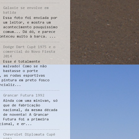
Galaxie se envolve em
batida
Essa foto foi enviada por
um leitor, e mostra um
acontecimento pouquíssimo
comum... Dá dó, e parece
onteceu muito à barca. ...
Dodge Dart Cupê 1975 e o
comercial do Novo Fiesta
2014
Esse é totalmente
malvado! Como se não
bastasse o porte
, as rodas esportivas
 pintura em preto fosco
ncializ...
Grancar Futura 1992
Ainda com uma minivan, só
que de fabricação
nacional, da mesma década
de noventa! A Grancar
Futura foi a primeira
cional, e er...
Chevrolet Diplomata Cupê