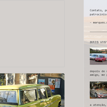
Contato, p
patrocínio
- marques.
__________
MAIS VI
depois de 
amigo, me 
a atenção,