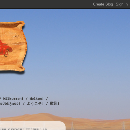
/ Wilkommen! / Welkom! /
! / გამარჯობა! / ようこそ! / 歡迎!
UM CORCEL II VAN! JÁ