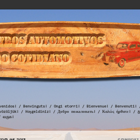
venidos! / Benvinguts! / Ongi etorri! / Bienvenue! / Benvenuti! 
Üdvözöljük! / Hoşgeldiniz! / Добро пожаловать! / Καλώς ήρθατε
/ வருக!
IRO DE 2013
COMPREI 