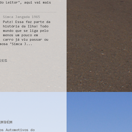
do Leitor", aqui vai mais
Simca Jangada 1965
Putz! Essa faz parte da
história da Ilha! Todo
mundo que se liga pelo
menos um pouco em
carro já viu passar ou
mosa "Simca J...
RES
AMBÉM
os Automotivos do