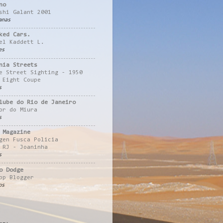
no
shi Galant 2001
anas
ked Cars.
el Kaddett L.
es
nia Streets
e Street Sighting - 1950
 Eight Coupe
s
lube do Rio de Janeiro
or do Miura
s
 Magazine
gen Fusca Policia
 RJ - Joaninha
s
o Dodge
pp Blogger
os