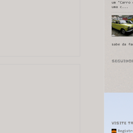
um "Carro 
uma c...
sabe da fa
SEGUIDO
VISITE T
Registr