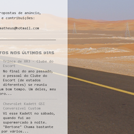
ropostas de anúncio,
 e contribuições:
matheus@hotmail.com
___________________________
STOS NOS ÚLTIMOS DIAS
Trinca de XR3 - Clube do
Escort
No final do ano passado,
o pessoal do Clube do
Escort (de estados
diferentes) se reuniu
um bom tempo. Um deles, meu
pro...
Chevrolet Kadett GSI
Conversível Custom
Vi esse Kadett no sábado,
quando fui ao
supermercado à noite.
"Bertone" Chama bastante
 por vários...