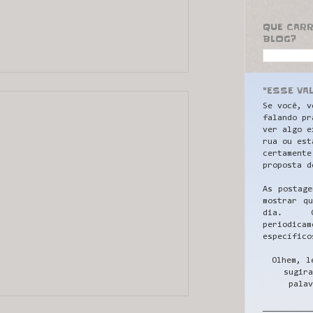
QUE CAR
BLOG?
"ESSE VA
Se você, v
falando pr
ver algo e
rua ou est
certamente
proposta d
As postage
mostrar q
dia. C
periodicam
específico
Olhem, l
sugira
palav
__________