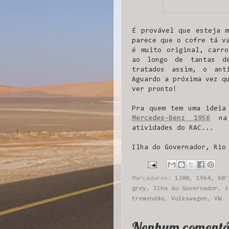
É provável que esteja m
parece que o cofre tá v
é muito original, carro
ao longo de tantas dé
tratados assim, o ant
Aguardo a próxima vez q
ver pronto!
Pra quem tem uma ideia
Mercedes-Benz 1956
na 
atividades do RAC...
Ilha do Governador, Rio
Marcadores:
1200
,
1964
,
60'
grey
,
Ilha do Governador
,
i
tremendão
,
Volkswagen
,
VW
Nenhum comentá