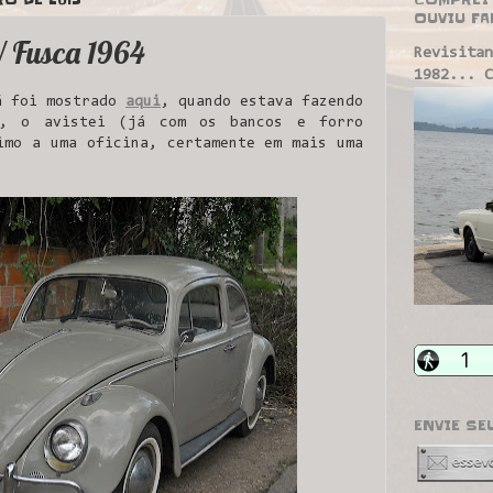
OUVIU FA
 Fusca 1964
Revisitan
1982... C
á foi mostrado
aqui
, quando estava fazendo
z, o avistei (já com os bancos e forro
imo a uma oficina, certamente em mais uma
ENVIE SE