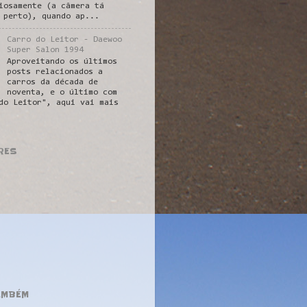
iosamente (a câmera tá
 perto), quando ap...
Carro do Leitor - Daewoo
Super Salon 1994
Aproveitando os últimos
posts relacionados a
carros da década de
noventa, e o último com
do Leitor", aqui vai mais
RES
AMBÉM