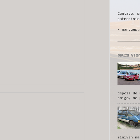
Contato, p
patrocínio
- marques.
__________
MAIS VI
depois de 
amigo, me 
minivan na