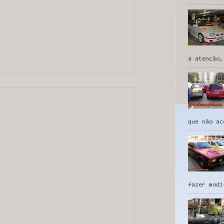
a atenção,
que não ac
fazer modi