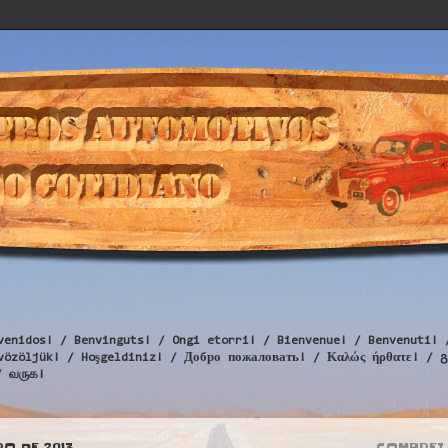
venidos! / Benvinguts! / Ongi etorri! / Bienvenue! / Benvenuti! 
Üdvözöljük! / Hoşgeldiniz! / Добро пожаловать! / Καλώς ήρθατε
/ வருக!
RO DE 2013
COMPREI 