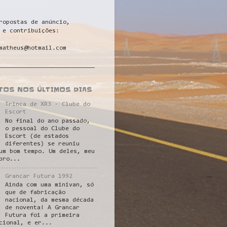
ropostas de anúncio,
 e contribuições:
matheus@hotmail.com
___________________________
STOS NOS ÚLTIMOS DIAS
Trinca de XR3 - Clube do
Escort
No final do ano passado,
o pessoal do Clube do
Escort (de estados
diferentes) se reuniu
um bom tempo. Um deles, meu
pro...
Grancar Futura 1992
Ainda com uma minivan, só
que de fabricação
nacional, da mesma década
de noventa! A Grancar
Futura foi a primeira
cional, e er...