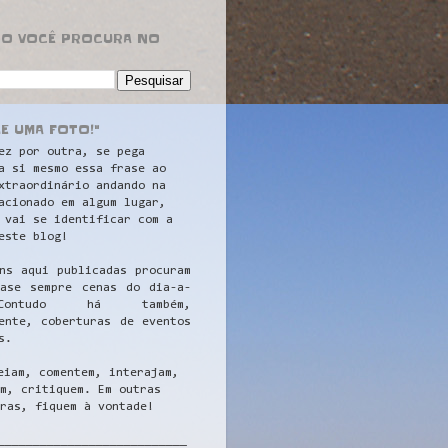
RO VOCÊ PROCURA NO
LE UMA FOTO!"
ez por outra, se pega
a si mesmo essa frase ao
xtraordinário andando na
acionado em algum lugar,
 vai se identificar com a
este blog!
ns aqui publicadas procuram
uase sempre cenas do dia-a-
ontudo há também,
ente, coberturas de eventos
s.
eiam, comentem, interajam,
m, critiquem. Em outras
ras, fiquem à vontade!
__
_________________________