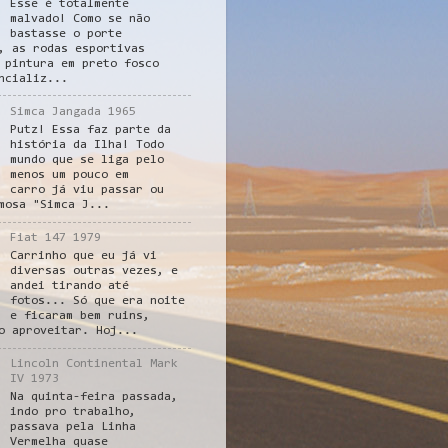
Esse é totalmente
malvado! Como se não
bastasse o porte
, as rodas esportivas
 pintura em preto fosco
ncializ...
Simca Jangada 1965
Putz! Essa faz parte da
história da Ilha! Todo
mundo que se liga pelo
menos um pouco em
carro já viu passar ou
mosa "Simca J...
Fiat 147 1979
Carrinho que eu já vi
diversas outras vezes, e
andei tirando até
fotos... Só que era noite
e ficaram bem ruins,
o aproveitar. Hoj...
Lincoln Continental Mark
IV 1973
Na quinta-feira passada,
indo pro trabalho,
passava pela Linha
Vermelha quase