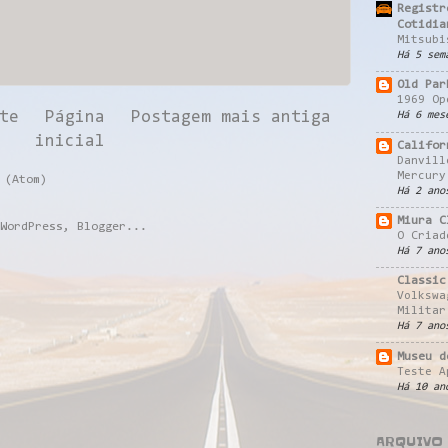
Registr
Cotidia
Mitsubi
Há 5 sem
Old Par
1969 Op
te
Página
Postagem mais antiga
Há 6 mes
inicial
Califor
Danvill
Mercury
 (Atom)
Há 2 ano
Miura C
O Criad
Há 7 ano
Classic
Volkswa
Militar
Há 7 ano
Museu d
Teste A
Há 10 an
ARQUIVO