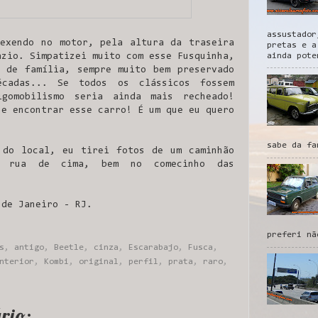
assustador
exendo no motor, pela altura da traseira
pretas e a
ainda pote
azio. Simpatizei muito com esse Fusquinha,
 de família, sempre muito bem preservado
cadas... Se todos os clássicos fossem
igomobilismo seria ainda mais recheado!
ue encontrar esse carro! É um que eu quero
sabe da fa
 do local, eu tirei fotos de um caminhão
rua de cima, bem no comecinho das
 de Janeiro - RJ.
preferi nã
s
,
antigo
,
Beetle
,
cinza
,
Escarabajo
,
Fusca
,
nterior
,
Kombi
,
original
,
perfil
,
prata
,
raro
,
rio: