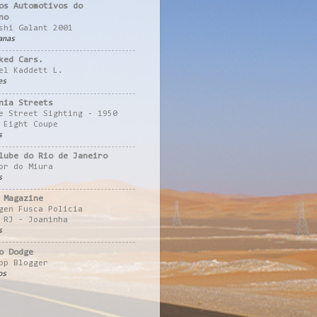
os Automotivos do
no
shi Galant 2001
anas
ked Cars.
el Kaddett L.
es
nia Streets
e Street Sighting - 1950
 Eight Coupe
s
lube do Rio de Janeiro
or do Miura
s
 Magazine
gen Fusca Policia
 RJ - Joaninha
s
o Dodge
pp Blogger
os