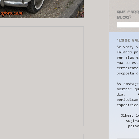
QUE CAR
BLOG?
"ESSE VA
Se você, v
falando pr
ver algo e
rua ou est
certamente
proposta d
As postage
mostrar q
dia. C
periodicam
específico
Olhem, l
sugira
palav
__________