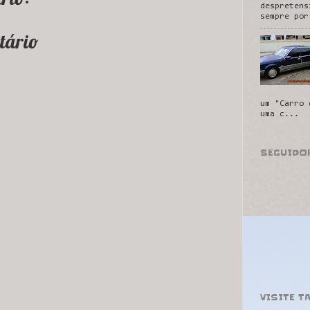
despretens
sempre por
tário
um "Carro 
uma c...
SEGUIDO
VISITE T