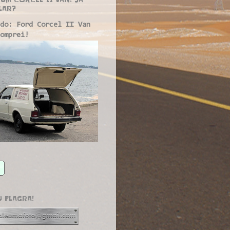
LAR?
do: Ford Corcel II Van
omprei!
U FLAGRA!