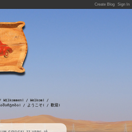
/ Wilkommen! / Welkom! /
! / გამარჯობა! / ようこそ! / 歡迎!
UM CORCEL II VAN! JÁ