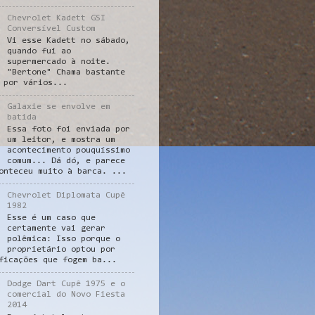
Chevrolet Kadett GSI
Conversível Custom
Vi esse Kadett no sábado,
quando fui ao
supermercado à noite.
"Bertone" Chama bastante
 por vários...
Galaxie se envolve em
batida
Essa foto foi enviada por
um leitor, e mostra um
acontecimento pouquíssimo
comum... Dá dó, e parece
onteceu muito à barca. ...
Chevrolet Diplomata Cupê
1982
Esse é um caso que
certamente vai gerar
polêmica: Isso porque o
proprietário optou por
ficações que fogem ba...
Dodge Dart Cupê 1975 e o
comercial do Novo Fiesta
2014