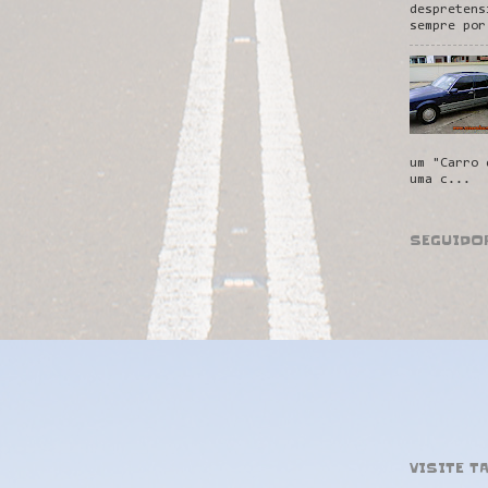
despretens
sempre por
um "Carro 
uma c...
SEGUIDO
VISITE T