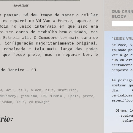
30/05/2025
QUE CAR
e pensar. Só deu tempo de sacar o celular
BLOG?
í eu reparei no VW Van à frente, apontei e
dois no único intervalo em que isso era
ce ser carro de trabalho bem cuidado, mas
"ESSE VA
a Estrela ali. O Comodoro tem mais cara de
. Configuração majoritariamente original,
Se você, v
e rebaixada e tala mais larga das rodas
falando pr
i que fosse preto, mas se reparar bem, é
ver algo e
rua ou est
certamente
 de Janeiro - RJ.
proposta d
As postage
mostrar q
0
,
4cil
,
azul
,
black
,
blue
,
Brazilian
,
dia. C
periodicam
delivery
,
gasolina
,
GM
,
Mundial
,
Opala
,
preto
,
específico
,
Sedan
,
Tauá
,
Volkswagen
Olhem, l
rio:
sugira
palav
__________