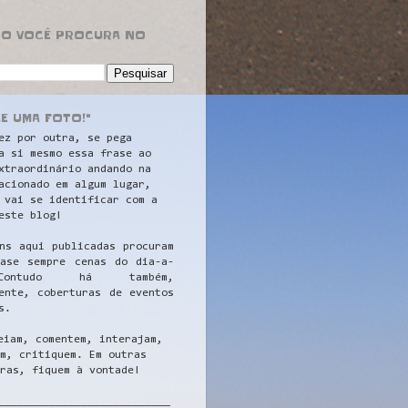
RO VOCÊ PROCURA NO
LE UMA FOTO!"
ez por outra, se pega
a si mesmo essa frase ao
xtraordinário andando na
acionado em algum lugar,
 vai se identificar com a
este blog!
ns aqui publicadas procuram
uase sempre cenas do dia-a-
ontudo há também,
ente, coberturas de eventos
s.
eiam, comentem, interajam,
m, critiquem. Em outras
ras, fiquem à vontade!
__
_________________________