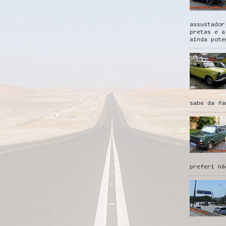
assustador
pretas e a
ainda pote
sabe da fa
preferi nã