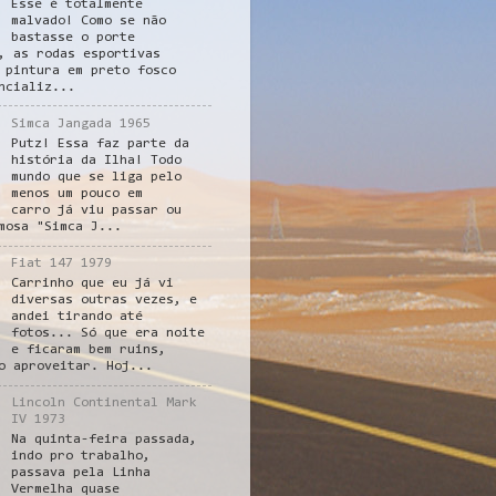
Esse é totalmente
malvado! Como se não
bastasse o porte
, as rodas esportivas
 pintura em preto fosco
ncializ...
Simca Jangada 1965
Putz! Essa faz parte da
história da Ilha! Todo
mundo que se liga pelo
menos um pouco em
carro já viu passar ou
mosa "Simca J...
Fiat 147 1979
Carrinho que eu já vi
diversas outras vezes, e
andei tirando até
fotos... Só que era noite
e ficaram bem ruins,
o aproveitar. Hoj...
Lincoln Continental Mark
IV 1973
Na quinta-feira passada,
indo pro trabalho,
passava pela Linha
Vermelha quase