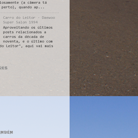
iosamente (a câmera tá
 perto), quando ap...
Carro do Leitor - Daewoo
Super Salon 1994
Aproveitando os últimos
posts relacionados a
carros da década de
noventa, e o último com
do Leitor", aqui vai mais
RES
AMBÉM