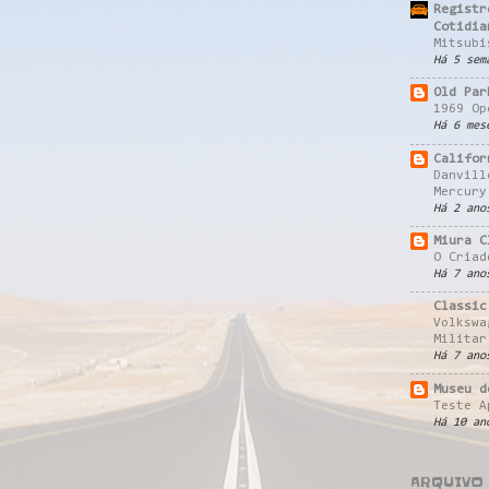
Registr
Cotidia
Mitsubi
Há 5 sem
Old Par
1969 Op
Há 6 mes
Califor
Danvill
Mercury
Há 2 ano
Miura C
O Criad
Há 7 ano
Classic
Volkswa
Militar
Há 7 ano
Museu d
Teste A
Há 10 an
ARQUIVO