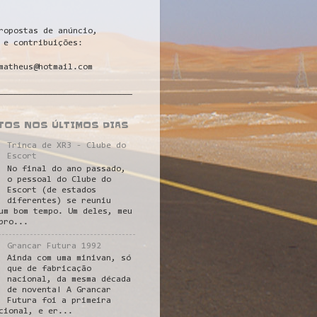
ropostas de anúncio,
 e contribuições:
matheus@hotmail.com
___________________________
STOS NOS ÚLTIMOS DIAS
Trinca de XR3 - Clube do
Escort
No final do ano passado,
o pessoal do Clube do
Escort (de estados
diferentes) se reuniu
um bom tempo. Um deles, meu
pro...
Grancar Futura 1992
Ainda com uma minivan, só
que de fabricação
nacional, da mesma década
de noventa! A Grancar
Futura foi a primeira
cional, e er...