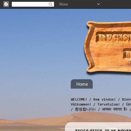
Home
WELCOME! / Bem vindos! / Bien
Välkommen! / Tervetuloa! / 
/ 환영합니다! / आपका स्वागत है! 
TERÇA-FEIRA, 25 DE NOVE