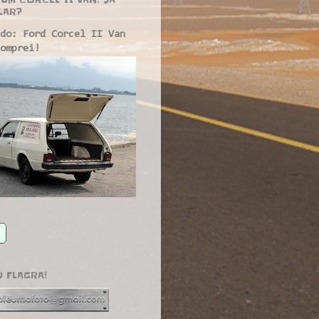
LAR?
do: Ford Corcel II Van
omprei!
U FLAGRA!