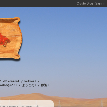
/ Wilkommen! / Welkom! /
! / გამარჯობა! / ようこそ! / 歡迎!
UM CORCEL II VAN! JÁ