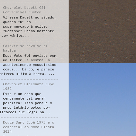
Chevrolet Kadett GSI
Conversível Custom
Vi esse Kadett no sábado,
quando fui ao
supermercado à noite.
"Bertone" Chama bastante
 por vários...
Galaxie se envolve em
batida
Essa foto foi enviada por
um leitor, e mostra um
acontecimento pouquíssimo
comum... Dá dó, e parece
onteceu muito à barca. ...
Chevrolet Diplomata Cupê
1982
Esse é um caso que
certamente vai gerar
polêmica: Isso porque o
proprietário optou por
ficações que fogem ba...
Dodge Dart Cupê 1975 e o
comercial do Novo Fiesta
2014