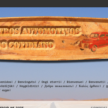
venidos! / Benvinguts! / Ongi etorri! / Bienvenue! / Benvenuti! 
Üdvözöljük! / Hoşgeldiniz! / Добро пожаловать! / Καλώς ήρθατε
/ வருக!
MBRO DE 2025
COMPREI 