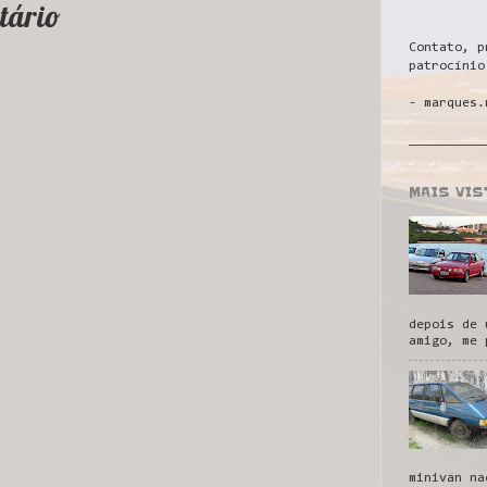
tário
Contato, p
patrocínio
- marques.
__________
MAIS VI
depois de 
amigo, me 
minivan na