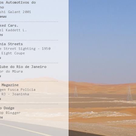
os Automotivos do
no
shi Galant 2001
anas
ked Cars.
el Kaddett L.
es
nia Streets
e Street Sighting - 1950
 Eight Coupe
s
lube do Rio de Janeiro
or do Miura
s
 Magazine
gen Fusca Policia
 RJ - Joaninha
s
o Dodge
pp Blogger
os