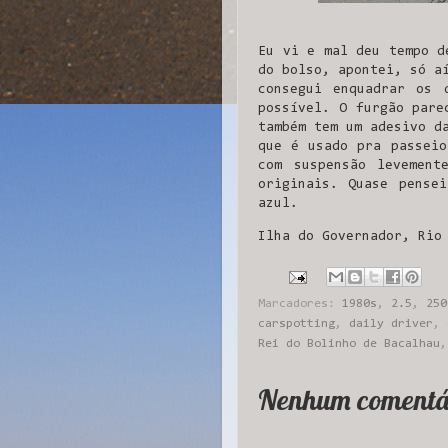
Eu vi e mal deu tempo d
do bolso, apontei, só a
consegui enquadrar os 
possível. O furgão pare
também tem um adesivo d
que é usado pra passeio
com suspensão levement
originais. Quase pense
azul.
Ilha do Governador, Rio
Marcadores:
1980s
,
2.5
,
250
carspotting
,
daily driver
,
Rei do Bolinho de Bacalhau
Nenhum comentá