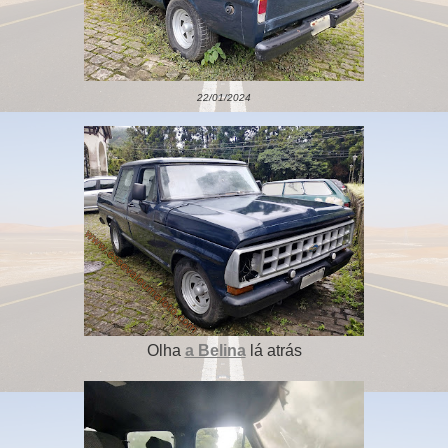
22/01/2024
Olha
a Belina
lá atrás