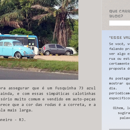
QUE CAR
BLOG?
"ESSE VA
Se você, v
falando pr
ver algo e
rua ou est
certamente
proposta d
As postage
mostrar q
pra assegurar que é um Fusquinha 73 azul
dia. C
periodicam
ainda, e com essas simpáticas calotinhas
específico
ssório muito comum e vendido em auto-peças
arece que a cor das rodas é a correta, e a
Olhem, l
ala mais larga.
sugira
palav
aneiro - RJ.
__________