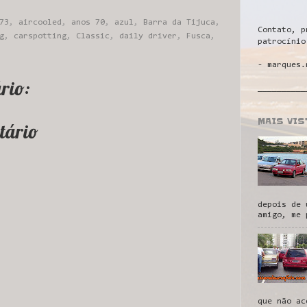
73
,
aircooled
,
anos 70
,
azul
,
Barra da Tijuca
,
Contato, p
g
,
carspotting
,
Classic
,
daily driver
,
Fusca
,
patrocínio
- marques.
rio:
__________
MAIS VI
tário
depois de 
amigo, me 
que não ac