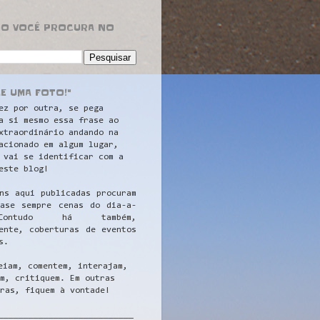
RO VOCÊ PROCURA NO
LE UMA FOTO!"
ez por outra, se pega
a si mesmo essa frase ao
xtraordinário andando na
acionado em algum lugar,
 vai se identificar com a
este blog!
ns aqui publicadas procuram
uase sempre cenas do dia-a-
ontudo há também,
ente, coberturas de eventos
s.
eiam, comentem, interajam,
m, critiquem. Em outras
ras, fiquem à vontade!
__
_________________________