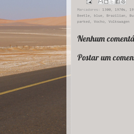
Marcadores:
1300
,
1970s
,
19
Beetle
,
blue
,
Brazilian
,
Bu
parked
,
Vocho
,
Volkswagen
Nenhum comentá
Postar um comen