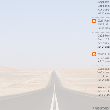
Registr
Cotidia
Mitsubi
Há 5 sem
Old Par
1969 Op
Há 6 mes
Califor
Danvill
Mercury
Há 2 ano
Miura C
O Criad
Há 7 ano
Classic
Volkswa
Militar
Há 7 ano
Museu d
Teste A
Há 10 an
ARQUIVO