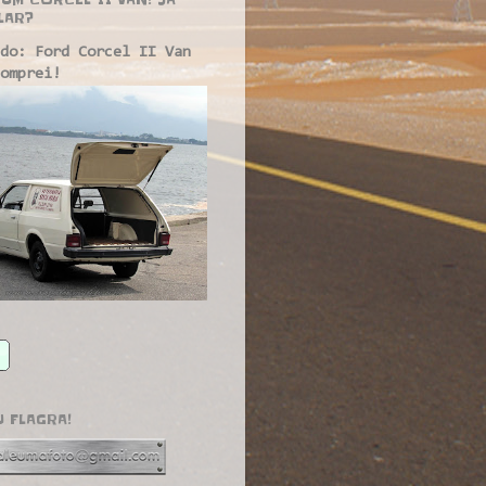
LAR?
do: Ford Corcel II Van
omprei!
U FLAGRA!