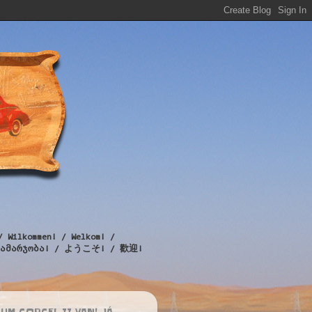
/ Wilkommen! / Welkom! /
! / გამარჯობა! / ようこそ! / 歡迎!
UM CORCEL II VAN! JÁ