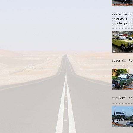
assustador
pretas e a
ainda pote
sabe da fa
preferi nã