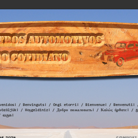
venidos! / Benvinguts! / Ongi etorri! / Bienvenue! / Benvenuti! 
Üdvözöljük! / Hoşgeldiniz! / Добро пожаловать! / Καλώς ήρθατε
/ வருக!
DE 2024
COMPREI 