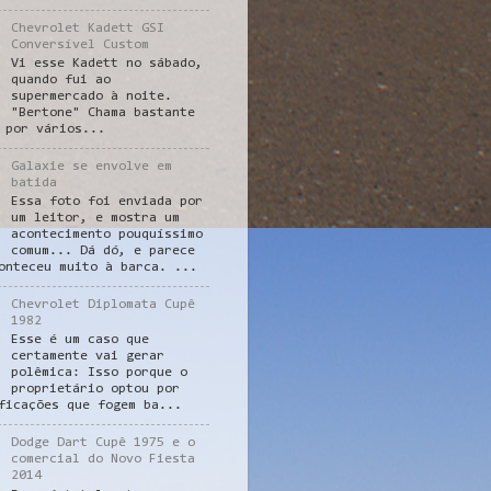
Chevrolet Kadett GSI
Conversível Custom
Vi esse Kadett no sábado,
quando fui ao
supermercado à noite.
"Bertone" Chama bastante
 por vários...
Galaxie se envolve em
batida
Essa foto foi enviada por
um leitor, e mostra um
acontecimento pouquíssimo
comum... Dá dó, e parece
onteceu muito à barca. ...
Chevrolet Diplomata Cupê
1982
Esse é um caso que
certamente vai gerar
polêmica: Isso porque o
proprietário optou por
ficações que fogem ba...
Dodge Dart Cupê 1975 e o
comercial do Novo Fiesta
2014