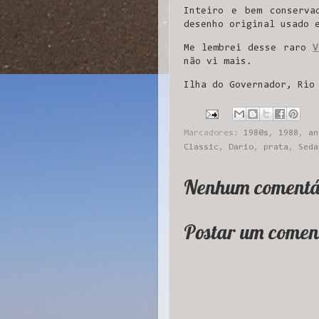
Inteiro e bem conserva
desenho original usado 
Me lembrei desse raro
V
não vi mais.
Ilha do Governador, Rio
Marcadores:
1980s
,
1988
,
an
Classic
,
Dario
,
prata
,
Seda
Nenhum comentá
Postar um comen