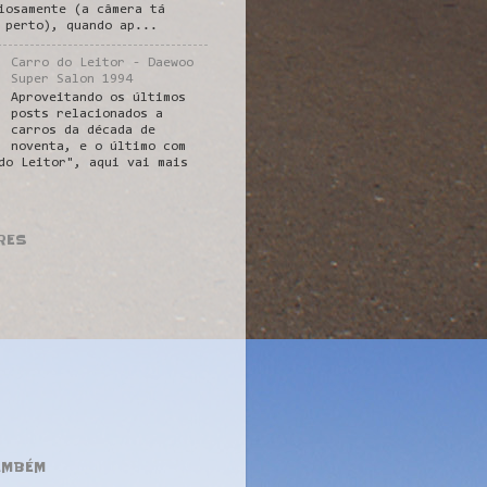
iosamente (a câmera tá
 perto), quando ap...
Carro do Leitor - Daewoo
Super Salon 1994
Aproveitando os últimos
posts relacionados a
carros da década de
noventa, e o último com
do Leitor", aqui vai mais
RES
AMBÉM