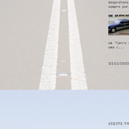
despretens
sempre por
um "Carro 
uma c...
SEGUIDO
VISITE T