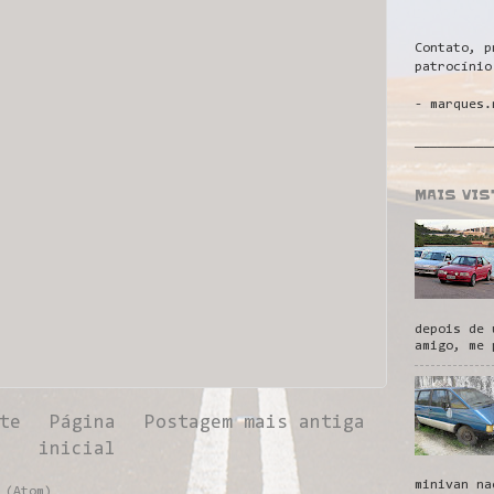
Contato, p
patrocínio
- marques.
__________
MAIS VI
depois de 
amigo, me 
te
Página
Postagem mais antiga
inicial
minivan na
 (Atom)