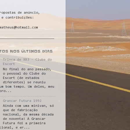
ropostas de anúncio,
 e contribuições:
matheus@hotmail.com
___________________________
STOS NOS ÚLTIMOS DIAS
Trinca de XR3 - Clube do
Escort
No final do ano passado,
o pessoal do Clube do
Escort (de estados
diferentes) se reuniu
um bom tempo. Um deles, meu
pro...
Grancar Futura 1992
Ainda com uma minivan, só
que de fabricação
nacional, da mesma década
de noventa! A Grancar
Futura foi a primeira
cional, e er...