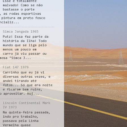
Esse é totalmente
malvado! Como se não
bastasse o porte
, as rodas esportivas
 pintura em preto fosco
ncializ...
Simca Jangada 1965
Putz! Essa faz parte da
história da Ilha! Todo
mundo que se liga pelo
menos um pouco em
carro já viu passar ou
mosa "Simca J...
Fiat 147 1979
Carrinho que eu já vi
diversas outras vezes, e
andei tirando até
fotos... Só que era noite
e ficaram bem ruins,
o aproveitar. Hoj...
Lincoln Continental Mark
IV 1973
Na quinta-feira passada,
indo pro trabalho,
passava pela Linha
Vermelha quase