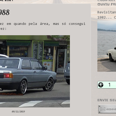
OUVIU FA
988
Revisitan
1982... C
ez em quando pela área, mas só consegui
vez:
ENVIE SE
09/11/2019