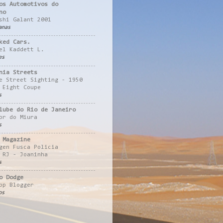
os Automotivos do
no
shi Galant 2001
anas
ked Cars.
el Kaddett L.
es
nia Streets
e Street Sighting - 1950
 Eight Coupe
s
lube do Rio de Janeiro
or do Miura
s
 Magazine
gen Fusca Policia
 RJ - Joaninha
s
o Dodge
pp Blogger
os