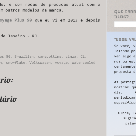
do, e com rodas de produção atual com o
em outros modelos da marca.
QUE CAR
BLOG?
oyage Plus 90
que eu vi em 2013 e depois
 de Janeiro - RJ.
"ESSE VA
Se você, v
falando pr
ver algo e
os 80
,
Brazilian
,
carspotting
,
cinza
,
CL
,
rua ou est
n
,
snowflake
,
Volkswagen
,
voyage
,
watercooled
certamente
proposta d
rio:
As postage
mostrar q
dia. C
tário
periodicam
específico
Olhem, l
sugira
palav
__________