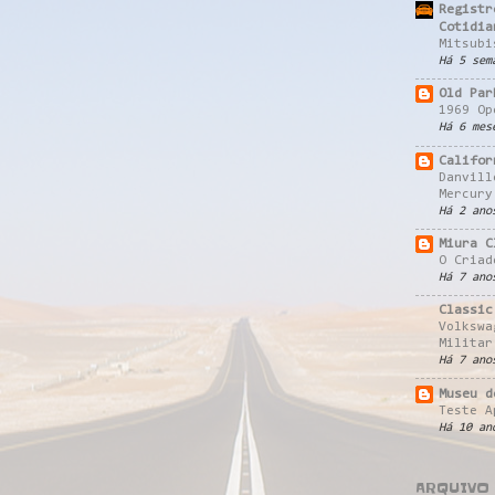
Registr
Cotidia
Mitsubi
Há 5 sem
Old Par
1969 Op
Há 6 mes
Califor
Danvill
Mercury
Há 2 ano
Miura C
O Criad
Há 7 ano
Classic
Volkswa
Militar
Há 7 ano
Museu d
Teste A
Há 10 an
ARQUIVO