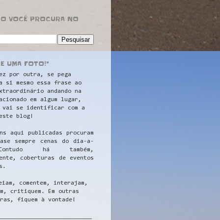
RO VOCÊ PROCURA NO
LE UMA FOTO!"
ez por outra, se pega
a si mesmo essa frase ao
xtraordinário andando na
acionado em algum lugar,
 vai se identificar com a
este blog!
ns aqui publicadas procuram
uase sempre cenas do dia-a-
ontudo há também,
ente, coberturas de eventos
s.
eiam, comentem, interajam,
m, critiquem. Em outras
ras, fiquem à vontade!
__
_________________________