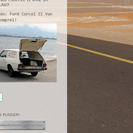
LAR?
do: Ford Corcel II Van
omprei!
U FLAGRA!