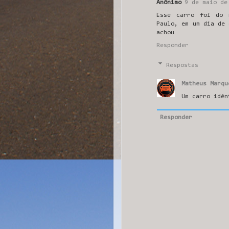
Anônimo
9 de maio de
Esse carro foi do 
Paulo, em um dia de 
achou
Responder
Respostas
Matheus Marqu
Um carro idên
Responder