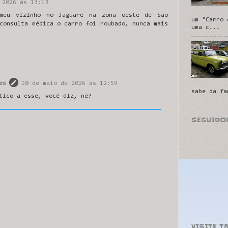
 2026 às 13:13
meu vizinho no Jaguaré na zona oeste de São
um "Carro 
consulta médica o carro foi roubado, nunca mais
uma c...
es
10 de maio de 2026 às 12:59
sabe da fa
tico a esse, você diz, né?
SEGUIDO
VISITE T