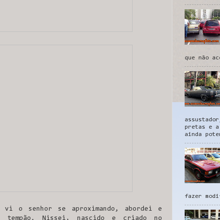
que não ac
assustador
pretas e a
ainda pote
fazer modi
, vi o senhor se aproximando, abordei e
m tempão. Nissei, nascido e criado no