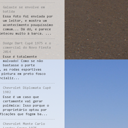
Galaxie se envolve em
batida
Essa foto foi enviada por
um leitor, e mostra um
acontecimento pouquíssimo
comum... Dá dó, e parece
onteceu muito à barca. ...
Dodge Dart Cupê 1975 e o
comercial do Novo Fiesta
2014
Esse é totalmente
malvado! Como se não
bastasse o porte
, as rodas esportivas
 pintura em preto fosco
ncializ...
Chevrolet Diplomata Cupê
1982
Esse é um caso que
certamente vai gerar
polêmica: Isso porque o
proprietário optou por
ficações que fogem ba...
Chevrolet Monte Carlo