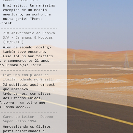
Landau Coupe 1975
E aí está... Um raríssimo
exemplar de um modelo
americano, um sonho pra
muita gente! "Monte
vrolet...
21º Aniversário do Bronka
S/A - Carangos & Motocas
(10/02/19)
Além de sábado, domingo
também teve encontro.
Esse foi no bar temático
, e comemorou os 21 anos
do Bronka S/A: Carro...
Fiat Uno com placas da
Itália rodando no Brasil!
Já publiquei aqui um post
que mostrava
três carros, com placas
dos Estados Unidos,
Andorra , um outro que
m Honda Acco...
Carro do Leitor - Daewoo
Super Salon 1994
Aproveitando os últimos
posts relacionados a