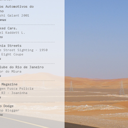
os Automotivos do
no
shi Galant 2001
anas
ked Cars.
el Kaddett L.
es
nia Streets
e Street Sighting - 1950
 Eight Coupe
s
lube do Rio de Janeiro
or do Miura
s
 Magazine
gen Fusca Policia
 RJ - Joaninha
s
o Dodge
pp Blogger
os