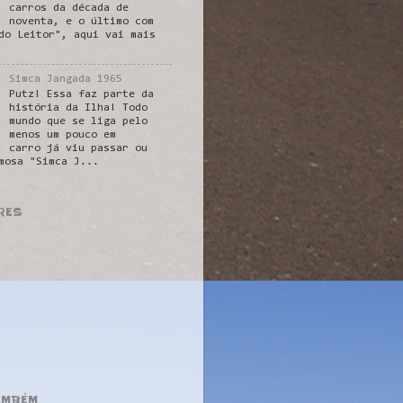
carros da década de
noventa, e o último com
do Leitor", aqui vai mais
Simca Jangada 1965
Putz! Essa faz parte da
história da Ilha! Todo
mundo que se liga pelo
menos um pouco em
carro já viu passar ou
mosa "Simca J...
RES
AMBÉM