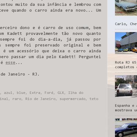
contou muito da sua infância e lembrou com
teve quando o carro ainda era novo... Um
Carlo, Che
erceiro dono e é carro de uso comum, bem
um Kadett provavelmente tão novo quanto
sempre foi do dia-a-dia, já passou por
as sempre foi preservado original e bem
r é um acessório que deixa o carro ainda
pero passar um dia pelo Kadett! Perguntei
Rota RJ 65
o é
esse
...
completos 
 de Janeiro - RJ.
,
azul
,
blue
,
Extra
,
Ford
,
GLX
,
Ilha do
inal
,
raro
,
Rio de Janeiro
,
supermercado
,
teto
Espanha e 
mostrava u