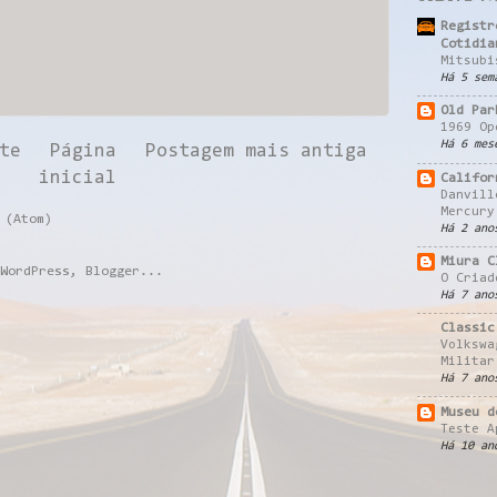
Registr
Cotidia
Mitsubi
Há 5 sem
Old Par
1969 Op
Há 6 mes
te
Página
Postagem mais antiga
inicial
Califor
Danvill
Mercury
 (Atom)
Há 2 ano
Miura C
O Criad
Há 7 ano
Classic
Volkswa
Militar
Há 7 ano
Museu d
Teste A
Há 10 an