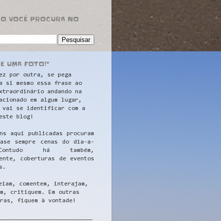
RO VOCÊ PROCURA NO
LE UMA FOTO!"
ez por outra, se pega
a si mesmo essa frase ao
xtraordinário andando na
acionado em algum lugar,
 vai se identificar com a
este blog!
ns aqui publicadas procuram
uase sempre cenas do dia-a-
ontudo há também,
ente, coberturas de eventos
s.
eiam, comentem, interajam,
m, critiquem. Em outras
ras, fiquem à vontade!
__
_________________________