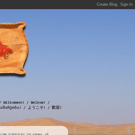
/ Wilkommen! / Welkom! /
! / გამარჯობა! / ようこそ! / 歡迎!
UM CORCEL II VAN! JÁ