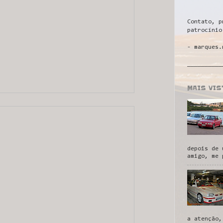
Contato, p
patrocínio
- marques.
__________
MAIS VI
depois de 
amigo, me 
a atenção,