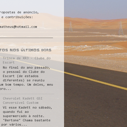
ropostas de anúncio,
 e contribuições:
matheus@hotmail.com
___________________________
STOS NOS ÚLTIMOS DIAS
Trinca de XR3 - Clube do
Escort
No final do ano passado,
o pessoal do Clube do
Escort (de estados
diferentes) se reuniu
um bom tempo. Um deles, meu
pro...
Chevrolet Kadett GSI
Conversível Custom
Vi esse Kadett no sábado,
quando fui ao
supermercado à noite.
"Bertone" Chama bastante
 por vários...