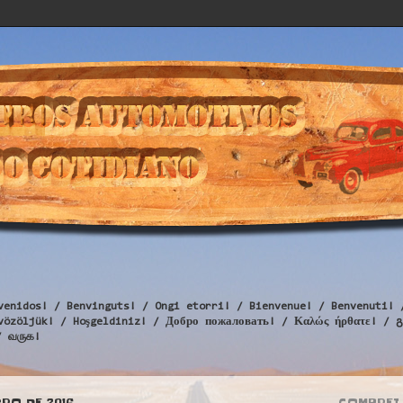
venidos! / Benvinguts! / Ongi etorri! / Bienvenue! / Benvenuti! 
Üdvözöljük! / Hoşgeldiniz! / Добро пожаловать! / Καλώς ήρθατε
/ வருக!
BRO DE 2016
COMPREI 