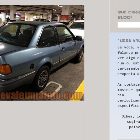
QUE CAR
BLOG?
"ESSE VA
Se você, v
falando pr
ver algo e
rua ou est
certamente
proposta d
As postage
mostrar q
dia. C
periodicam
específico
Olhem, l
sugira
palav
__________