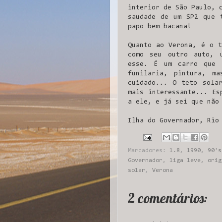
interior de São Paulo, 
saudade de um SP2 que 
papo bem bacana!
Quanto ao Verona, é o t
como seu outro auto, 
esse. É um carro que 
funilaria, pintura, m
cuidado... O teto sola
mais interessante... Es
a ele, e já sei que nã
Ilha do Governador, Rio
Marcadores:
1.8
,
1990
,
90's
Governador
,
liga leve
,
orig
solar
,
Verona
2 comentários: