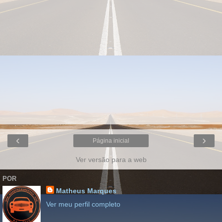
‹
›
Página inicial
Ver versão para a web
POR
Matheus Marques
Ver meu perfil completo