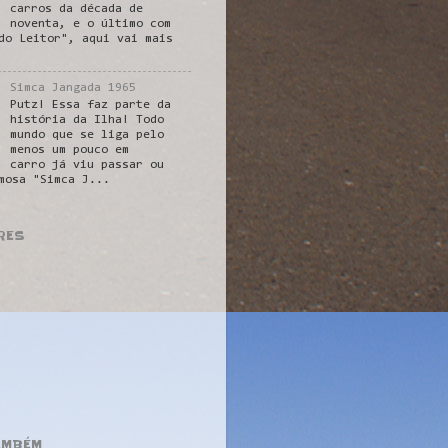
carros da década de
noventa, e o último com
do Leitor", aqui vai mais
Simca Jangada 1965
Putz! Essa faz parte da
história da Ilha! Todo
mundo que se liga pelo
menos um pouco em
carro já viu passar ou
mosa "Simca J...
RES
AMBÉM