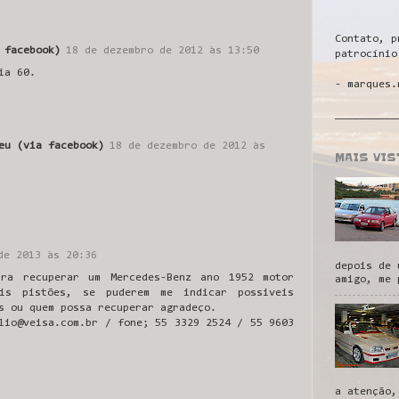
Contato, p
 facebook)
18 de dezembro de 2012 às 13:50
patrocínio
ia 60.
- marques.
__________
eu (via facebook)
18 de dezembro de 2012 às
MAIS VI
de 2013 às 20:36
depois de 
ara recuperar um Mercedes-Benz ano 1952 motor
amigo, me 
is pistões, se puderem me indicar possiveis
s ou quem possa recuperar agradeço.
lio@veisa.com.br / fone; 55 3329 2524 / 55 9603
a atenção,