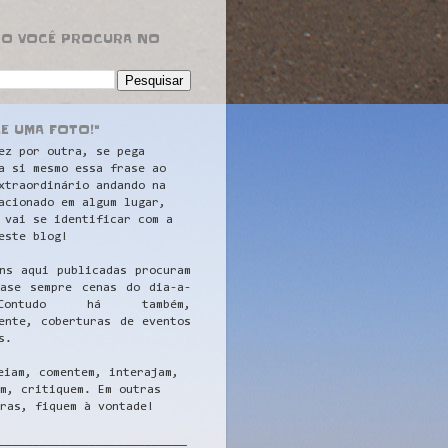
RO VOCÊ PROCURA NO
LE UMA FOTO!"
ez por outra, se pega
a si mesmo essa frase ao
xtraordinário andando na
acionado em algum lugar,
 vai se identificar com a
este blog!
ns aqui publicadas procuram
uase sempre cenas do dia-a-
ontudo há também,
ente, coberturas de eventos
s.
eiam, comentem, interajam,
m, critiquem. Em outras
ras, fiquem à vontade!
__
_________________________