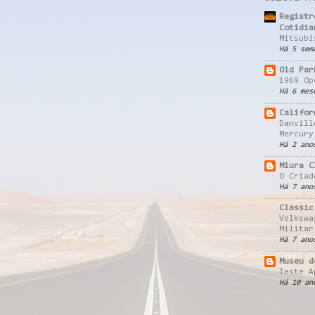
Registr
Cotidia
Mitsubi
Há 5 sem
Old Par
1969 Op
Há 6 mes
Califor
Danvill
Mercury
Há 2 ano
Miura C
O Criad
Há 7 ano
Classic
Volkswa
Militar
Há 7 ano
Museu d
Teste A
Há 10 an