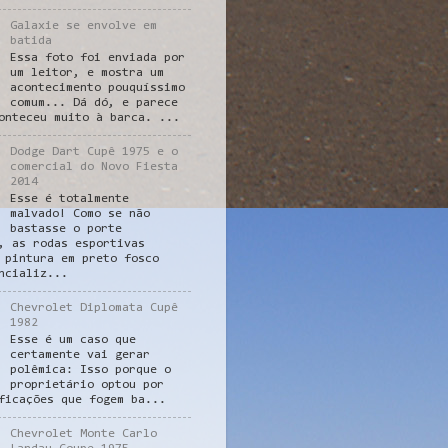
Galaxie se envolve em
batida
Essa foto foi enviada por
um leitor, e mostra um
acontecimento pouquíssimo
comum... Dá dó, e parece
onteceu muito à barca. ...
Dodge Dart Cupê 1975 e o
comercial do Novo Fiesta
2014
Esse é totalmente
malvado! Como se não
bastasse o porte
, as rodas esportivas
 pintura em preto fosco
ncializ...
Chevrolet Diplomata Cupê
1982
Esse é um caso que
certamente vai gerar
polêmica: Isso porque o
proprietário optou por
ficações que fogem ba...
Chevrolet Monte Carlo