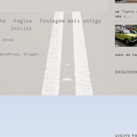
um "Carro 
uma c...
te
Página
Postagem mais antiga
inicial
 (Atom)
sabe da fa
SEGUIDO
VISITE T