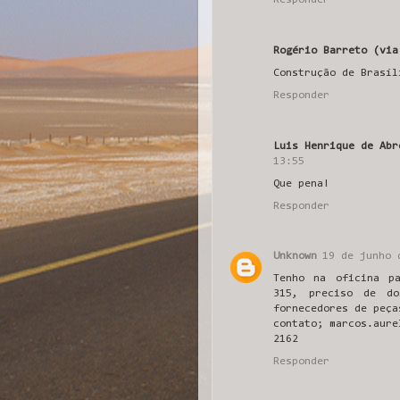
Responder
Rogério Barreto (via
Construção de Brasíl
Responder
Luis Henrique de Abr
13:55
Que pena!
Responder
Unknown
19 de junho 
Tenho na oficina p
315, preciso de do
fornecedores de peça
contato; marcos.aure
2162
Responder