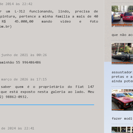
de 2014 às 22:42
ar um L-312 funcionando, lindo, precisa de
 pintura, pertence a minha família a mais de 40
R$ 45.000,00 mando vídeo e foto
om.br)
que não ac
 junho de 2021 às 00:26
aminhão 55 996486486
assustador
pretas e a
 março de 2026 às 17:15
ainda pote
 saber quem é o proprietário do Fiat 147
 que está exposto nesta galeria ao lado. Meu
2) 98862-0932.
fazer modi
 de 2024 às 22:41