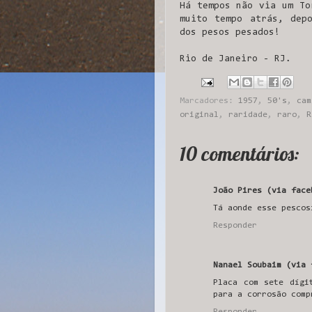
Há tempos não via um T
muito tempo atrás, dep
dos pesos pesados!
Rio de Janeiro - RJ.
Marcadores:
1957
,
50's
,
cam
original
,
raridade
,
raro
,
R
10 comentários:
João Pires (via face
Tá aonde esse pescos
Responder
Nanael Soubaim (via 
Placa com sete dígi
para a corrosão comp