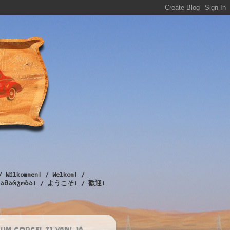
/ Wilkommen! / Welkom! /
! / გამარჯობა! / ようこそ! / 歡迎!
UM CORCEL II VAN! JÁ