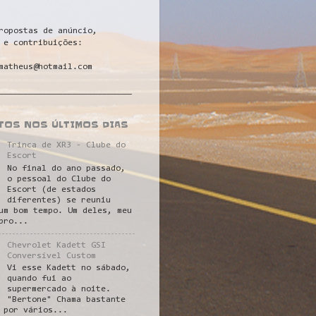
ropostas de anúncio,
 e contribuições:
matheus@hotmail.com
___________________________
STOS NOS ÚLTIMOS DIAS
Trinca de XR3 - Clube do
Escort
No final do ano passado,
o pessoal do Clube do
Escort (de estados
diferentes) se reuniu
um bom tempo. Um deles, meu
pro...
Chevrolet Kadett GSI
Conversível Custom
Vi esse Kadett no sábado,
quando fui ao
supermercado à noite.
"Bertone" Chama bastante
 por vários...