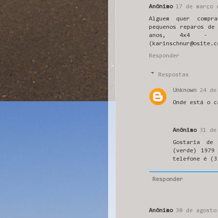
Anônimo
17 de março 
Alguem quer compr
pequenos reparos de
anos, 4x4 - 
(karinschnur@osite.c
Responder
Respostas
Unknown
24 de
Onde está o c
Anônimo
31 de
Gostaria de
(verde) 1979
telefone é (3
Responder
Anônimo
30 de agosto