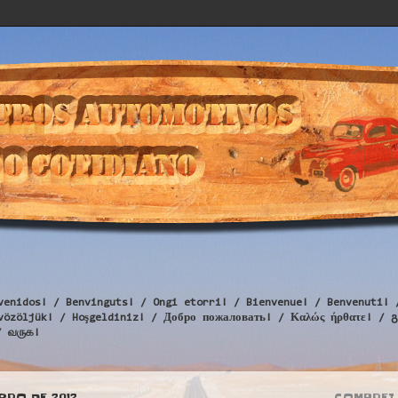
venidos! / Benvinguts! / Ongi etorri! / Bienvenue! / Benvenuti! 
Üdvözöljük! / Hoşgeldiniz! / Добро пожаловать! / Καλώς ήρθατε
/ வருக!
BRO DE 2012
COMPREI 