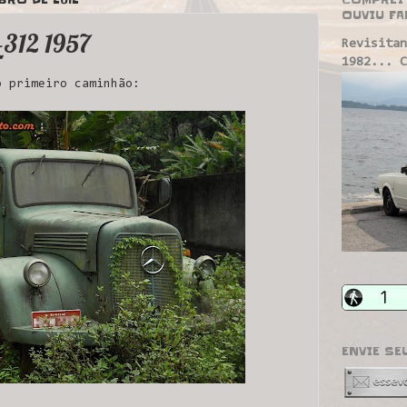
OUVIU FA
-312 1957
Revisitan
1982... C
o primeiro caminhão:
ENVIE SE