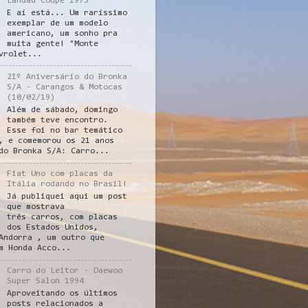
Landau Coupe 1975
E aí está... Um raríssimo
exemplar de um modelo
americano, um sonho pra
muita gente! "Monte
vrolet...
21º Aniversário do Bronka
S/A - Carangos & Motocas
(10/02/19)
Além de sábado, domingo
também teve encontro.
Esse foi no bar temático
, e comemorou os 21 anos
do Bronka S/A: Carro...
Fiat Uno com placas da
Itália rodando no Brasil!
Já publiquei aqui um post
que mostrava
três carros, com placas
dos Estados Unidos,
Andorra , um outro que
m Honda Acco...
Carro do Leitor - Daewoo
Super Salon 1994
Aproveitando os últimos
posts relacionados a