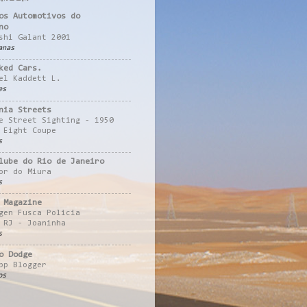
os Automotivos do
no
shi Galant 2001
anas
ked Cars.
el Kaddett L.
es
nia Streets
e Street Sighting - 1950
 Eight Coupe
s
lube do Rio de Janeiro
or do Miura
s
 Magazine
gen Fusca Policia
 RJ - Joaninha
s
o Dodge
pp Blogger
os