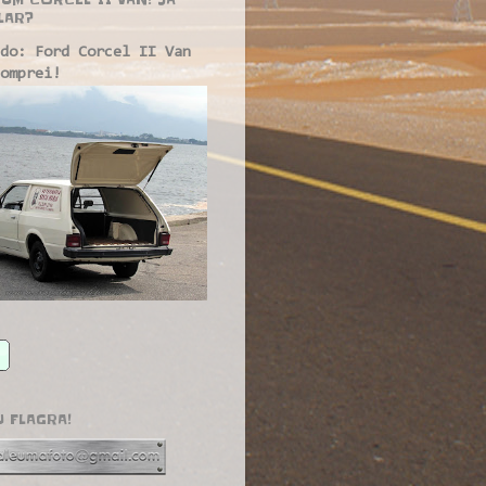
LAR?
do: Ford Corcel II Van
omprei!
U FLAGRA!