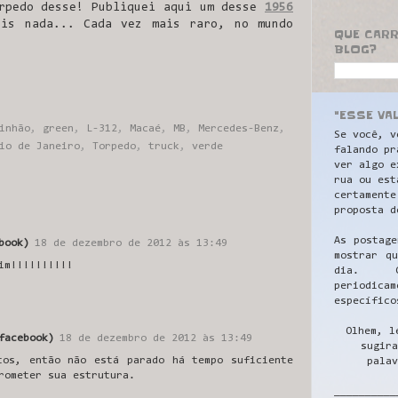
orpedo desse! Publiquei aqui um desse
1956
ois nada... Cada vez mais raro, no mundo
QUE CAR
BLOG?
"ESSE VA
inhão
,
green
,
L-312
,
Macaé
,
MB
,
Mercedes-Benz
,
Se você, v
io de Janeiro
,
Torpedo
,
truck
,
verde
falando pr
ver algo e
rua ou est
certamente
proposta d
As postage
book)
18 de dezembro de 2012 às 13:49
mostrar q
im!!!!!!!!!!
dia. C
periodicam
específico
Olhem, l
facebook)
18 de dezembro de 2012 às 13:49
sugira
tos, então não está parado há tempo suficiente
palav
rometer sua estrutura.
__________