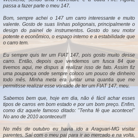
passa a fazer parte o meu 147.
Bom, sempre achei o 147 um carro interessante e muito
valente. Gosto de suas linhas poligonais, principalmente o
design do painel de instrumentos. Gosto do seu motor
potente e econômico, o espaço interno e a estabilidade que
o carro tem.
Eu sempre quis ter um FIAT 147, pois gosto muito desse
carro. Então, depois que vendemos um fusca 84 que
tivemos aqui, me dispus a realizar isso de fato. Assim fiz
uma poupança onde sempre coloco um pouco de dinheiro
todo mês. Minha meta era juntar uma quantia que me
permitisse realizar esse vontade de ter um FIAT 147, meu.
Sabemos bem que, hoje em dia, não é fácil achar esses
tipos de carros em bom estado e por um bom preço. Enfim,
como diz aquele famoso ditado: "Tenha fé que acontece!"
No ano de 2010 aconteceu!!!
No mês de outubro eu havia ido a Araguari-MG visitar
parentes. Saí com o meu pai para ir ao mercado e na volta,