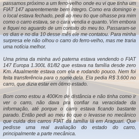
passamos próximo a um ferro-velho onde eu vi que tinha um
FIAT 147 aparentemente bem íntegro. Como era domingo e
o local estava fechado, pedi ao meu tio que olhasse pra mim
como o carro estava, se o cara vendia e quanto. Vim embora
e fiquei no aguardo de um contato do meu tio. Passaram-se
os dias e no dia 10 desse mês ele me contatou. Para minha
surpresa ele não olhou o carro do ferro-velho, mas me traria
uma notícia melhor.
Uma prima da minha avó paterna estava vendendo o FIAT
147 Europa 1.300L 81/82 que estava na família desde zero
Km. Atualmente estava com ela e rodando pouco. Nem foi
feita transferência para o nome dela. Ela pedia R$ 3.600 no
carro, que dizia estar em ótimo estado.
Bom como estou a 400Km de distância e não tinha como ir
ver o carro, não dava pra confiar na veracidade da
informação, até porque o carro estava ficando bastante
parado. Então pedi ao meu tio que o levasse no mecânico
que cuida dos carros FIAT da família lá em Araguari. Que
pedisse uma real avaliação do estado do carro,
principalmente a parte mecânica.