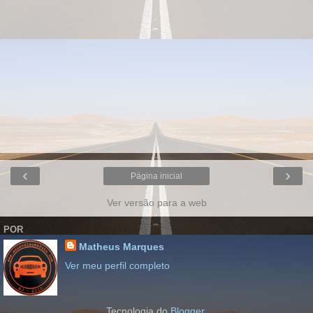
‹
›
Página inicial
Ver versão para a web
POR
Matheus Marques
Ver meu perfil completo
Tecnologia do
Blogger
.