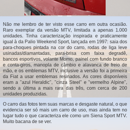
Não me lembro de ter visto esse carro em outra ocasião.
Raro exemplar da versão MTV, limitada a apenas 1.000
unidades. Tinha caracterização inspirada e praticamente
igual à da Palio Weekend Sport, lançada em 1997: saia dos
para-choques pintada na cor do carro, rodas de liga leve
usinadas/diamantadas, para-brisa com faixa degradê,
bancos esportivos, volante Momo, painel com fundo branco
e conta-giros, manopla de câmbio e alavanca de freio de
mão, e os emblemas MTV, inclusive a versão foi a primeira
da Fiat a usar emblemas resinados. As cores disponíveis
eram a "azul Heraldic", "cinza Steel" e "vermelho Alpine",
sendo a última a mais rara das três, com cerca de 200
unidades produzidas.
O carro das fotos tem suas marcas e desgaste natural, o que
evidencia ser só mais um carro de uso, mas ainda tem no
lugar tudo o que caracteriza ele como um Siena Sport MTV.
Muito bacana de se ver.