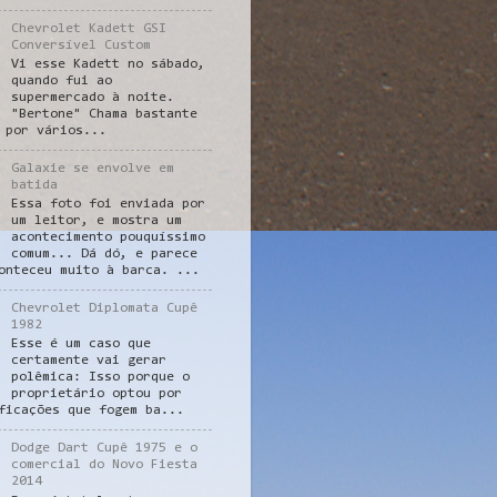
Chevrolet Kadett GSI
Conversível Custom
Vi esse Kadett no sábado,
quando fui ao
supermercado à noite.
"Bertone" Chama bastante
 por vários...
Galaxie se envolve em
batida
Essa foto foi enviada por
um leitor, e mostra um
acontecimento pouquíssimo
comum... Dá dó, e parece
onteceu muito à barca. ...
Chevrolet Diplomata Cupê
1982
Esse é um caso que
certamente vai gerar
polêmica: Isso porque o
proprietário optou por
ficações que fogem ba...
Dodge Dart Cupê 1975 e o
comercial do Novo Fiesta
2014