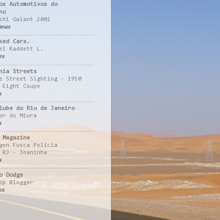
os Automotivos do
no
shi Galant 2001
anas
ked Cars.
el Kaddett L.
es
nia Streets
e Street Sighting - 1950
 Eight Coupe
s
lube do Rio de Janeiro
or do Miura
s
 Magazine
gen Fusca Policia
 RJ - Joaninha
s
o Dodge
pp Blogger
os