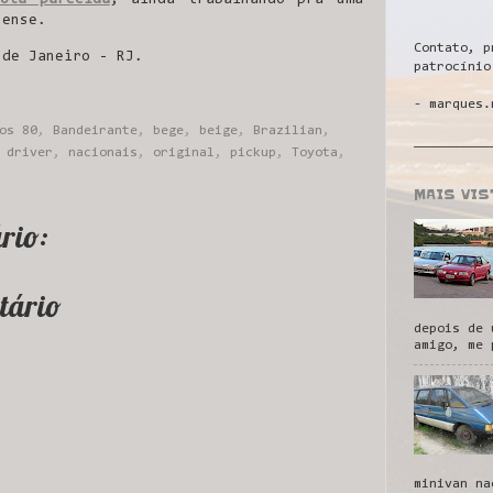
nense.
Contato, p
 de Janeiro - RJ.
patrocínio
- marques.
os 80
,
Bandeirante
,
bege
,
beige
,
Brazilian
,
__________
 driver
,
nacionais
,
original
,
pickup
,
Toyota
,
MAIS VI
rio:
tário
depois de 
amigo, me 
minivan na