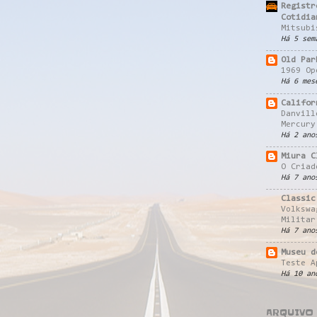
Registr
Cotidia
Mitsubi
Há 5 sem
Old Par
1969 Op
Há 6 mes
Califor
Danvill
Mercury
Há 2 ano
Miura C
O Criad
Há 7 ano
Classic
Volkswa
Militar
Há 7 ano
Museu d
Teste A
Há 10 an
ARQUIVO