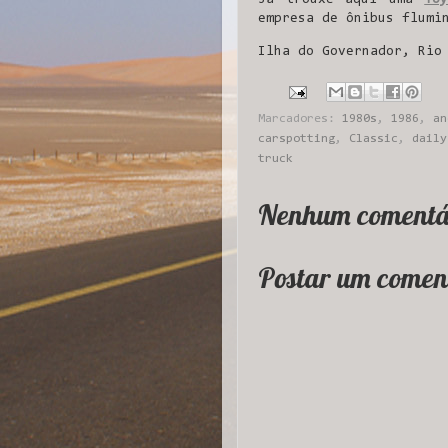
empresa de ônibus flumi
Ilha do Governador, Rio
Marcadores:
1980s
,
1986
,
an
carspotting
,
Classic
,
daily
truck
Nenhum comentá
Postar um comen