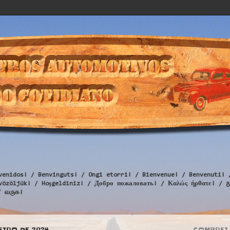
venidos! / Benvinguts! / Ongi etorri! / Bienvenue! / Benvenuti! 
Üdvözöljük! / Hoşgeldiniz! / Добро пожаловать! / Καλώς ήρθατε
/ வருக!
EIRO DE 2024
COMPREI 