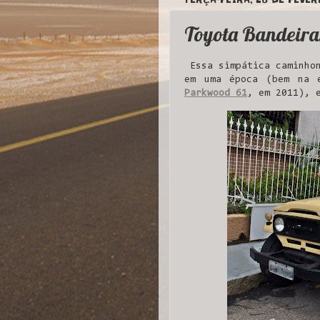
Toyota Bandeira
Essa simpática caminhon
em uma época (bem na 
Parkwood 61
, em 2011), 