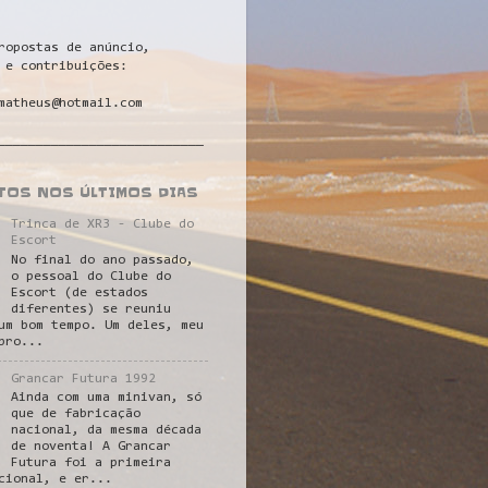
ropostas de anúncio,
 e contribuições:
matheus@hotmail.com
___________________________
STOS NOS ÚLTIMOS DIAS
Trinca de XR3 - Clube do
Escort
No final do ano passado,
o pessoal do Clube do
Escort (de estados
diferentes) se reuniu
um bom tempo. Um deles, meu
pro...
Grancar Futura 1992
Ainda com uma minivan, só
que de fabricação
nacional, da mesma década
de noventa! A Grancar
Futura foi a primeira
cional, e er...