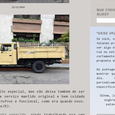
21/11/2018
QUE CAR
BLOG?
"ESSE VA
Se você, v
falando pr
ver algo e
rua ou est
certamente
proposta d
As postage
mostrar q
dia. C
periodicam
específico
ito especial, mas não deixa também de ser
Olhem, l
e serviço mantido original e bem cuidado
sugira
frufrus e funcional, como era quando novo.
palav
as/RJ.
__________
yota parecida
, ainda trabalhando pra uma