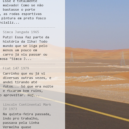
Esse é totalmente
malvado! Como se não
bastasse o porte
, as rodas esportivas
 pintura em preto fosco
ncializ...
Simca Jangada 1965
Putz! Essa faz parte da
história da Ilha! Todo
mundo que se liga pelo
menos um pouco em
carro já viu passar ou
mosa "Simca J...
Fiat 147 1979
Carrinho que eu já vi
diversas outras vezes, e
andei tirando até
fotos... Só que era noite
e ficaram bem ruins,
o aproveitar. Hoj...
Lincoln Continental Mark
IV 1973
Na quinta-feira passada,
indo pro trabalho,
passava pela Linha
Vermelha quase