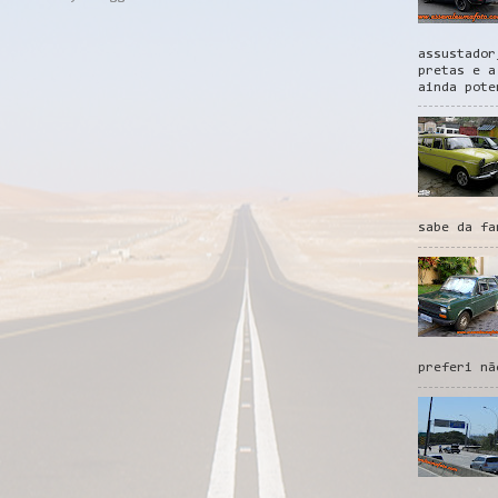
assustador
pretas e a
ainda pote
sabe da fa
preferi nã