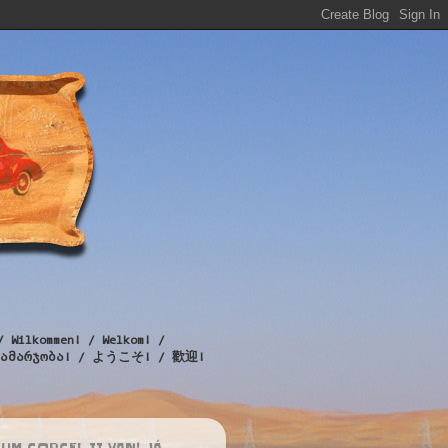
/ Wilkommen! / Welkom! /
! / გამარჯობა! / ようこそ! / 歡迎!
UM CORCEL II VAN! JÁ