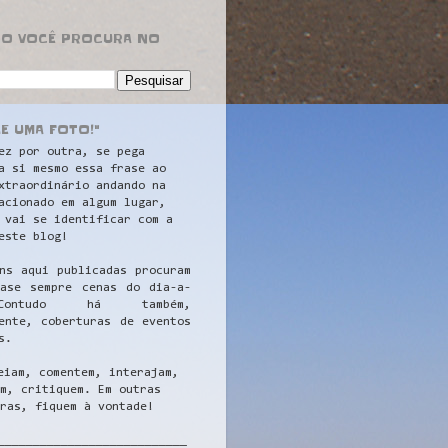
RO VOCÊ PROCURA NO
LE UMA FOTO!"
ez por outra, se pega
a si mesmo essa frase ao
xtraordinário andando na
acionado em algum lugar,
 vai se identificar com a
este blog!
ns aqui publicadas procuram
uase sempre cenas do dia-a-
ontudo há também,
ente, coberturas de eventos
s.
eiam, comentem, interajam,
m, critiquem. Em outras
ras, fiquem à vontade!
__
_________________________