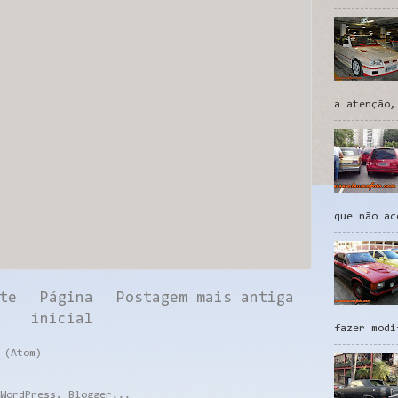
a atenção,
que não ac
te
Página
Postagem mais antiga
inicial
fazer modi
 (Atom)