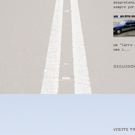
despretens
sempre por
um "Carro 
uma c...
SEGUIDO
VISITE T