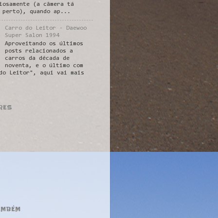
iosamente (a câmera tá
 perto), quando ap...
Carro do Leitor - Daewoo
Super Salon 1994
Aproveitando os últimos
posts relacionados a
carros da década de
noventa, e o último com
do Leitor", aqui vai mais
RES
AMBÉM