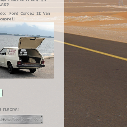
LAR?
do: Ford Corcel II Van
omprei!
U FLAGRA!