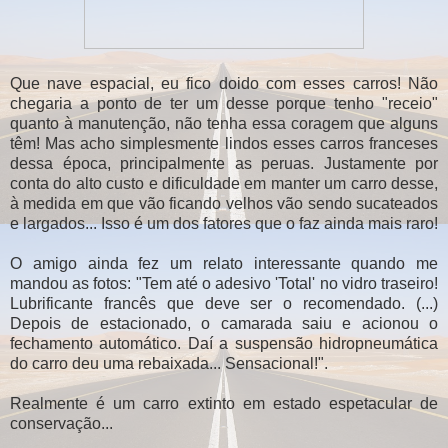
Que nave espacial, eu fico doido com esses carros! Não
chegaria a ponto de ter um desse porque tenho "receio"
quanto à manutenção, não tenha essa coragem que alguns
têm! Mas acho simplesmente lindos esses carros franceses
dessa época, principalmente as peruas. Justamente por
conta do alto custo e dificuldade em manter um carro desse,
à medida em que vão ficando velhos vão sendo sucateados
e largados... Isso é um dos fatores que o faz ainda mais raro!
O amigo ainda fez um relato interessante quando me
mandou as fotos: "Tem até o adesivo 'Total' no vidro traseiro!
Lubrificante francês que deve ser o recomendado. (...)
Depois de estacionado, o camarada saiu e acionou o
fechamento automático. Daí a suspensão hidropneumática
do carro deu uma rebaixada... Sensacional!".
Realmente é um carro extinto em estado espetacular de
conservação...