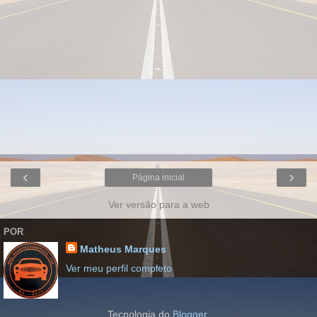
‹
›
Página inicial
Ver versão para a web
POR
Matheus Marques
Ver meu perfil completo
Tecnologia do
Blogger
.