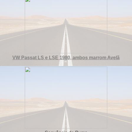
VW Passat LS e LSE 1980, ambos marrom Avelã