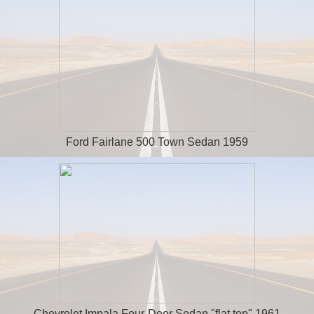
Ford Fairlane 500 Town Sedan 1959
Chevrolet Impala Four-Door Sedan "flat top" 1961