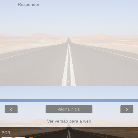
Responder
‹
›
Página inicial
Ver versão para a web
POR