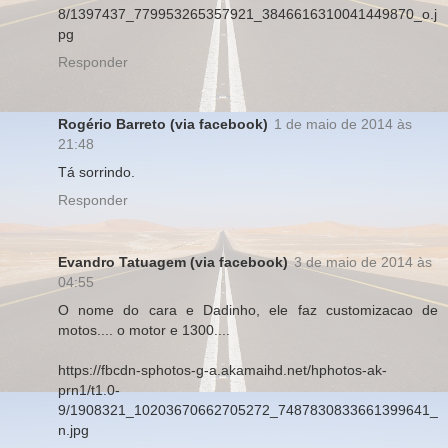
8/1397437_779953265357921_3846616310041449870_o.j
pg
Responder
Rogério Barreto (via facebook)
1 de maio de 2014 às
21:48
Tá sorrindo.
Responder
Evandro Tatuagem (via facebook)
3 de maio de 2014 às
04:55
O nome do cara e Dadinho, ele faz customizacao de
motos.... o motor e 1300....
https://fbcdn-sphotos-g-a.akamaihd.net/hphotos-ak-
prn1/t1.0-
9/1908321_10203670662705272_7487830833661399641_
n.jpg