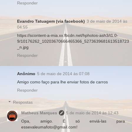
Responder
Evandro Tatuagem (via facebook)
3 de maio de 2014 às
04:55
https://scontent-a-mia.xx.fbcdn.net/hphotos-ash3/t1.0-
9/10176262_10203670666465366_5273639681613518723
_n.jpg
Responder
Anônimo
5 de maio de 2014 às 07:08
Amigo como faço para lhe enviar fotos de carros
Responder
Respostas
Matheus Marques
5 de maio de 2014 às 12:43
Opa, amigo. É só enviá-las para
essevaleumafoto@gmail.com!