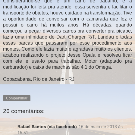
Considerando-se que é um carro de trabalho, e a
modificação foi feita pra atender essa serventia e facilitar o
transporte de objetos, houve cuidado na transformação. Tive
a oportunidade de conversar com o camarada que fez e
possui o carro há muitos anos. Há décadas, quando
começou a pegar diversos carros pra converter pra picape,
fazia uma infinidade de Dart, Charger R/T, Landau e todas
essas barcas que passaram por esse procedimento aos
montes. Como ele fazia muito e agradava muito os clientes,
acabou realizando o projeto desse Opala e resolveu ficar
com ele e usá-lo para trabalhar. Motor (adaptado pra
carburador) e caixa de marchas são 4.1 do Omega.
Copacabana, Rio de Janeiro - RJ.
Compartilhar
26 comentários:
Rafael Santos (via facebook)
16 de maio de 2013 às
15:51