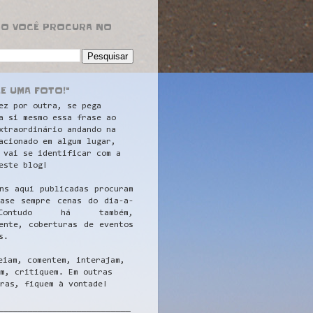
RO VOCÊ PROCURA NO
LE UMA FOTO!"
ez por outra, se pega
a si mesmo essa frase ao
xtraordinário andando na
acionado em algum lugar,
 vai se identificar com a
este blog!
ns aqui publicadas procuram
uase sempre cenas do dia-a-
ontudo há também,
ente, coberturas de eventos
s.
eiam, comentem, interajam,
m, critiquem. Em outras
ras, fiquem à vontade!
__
_________________________