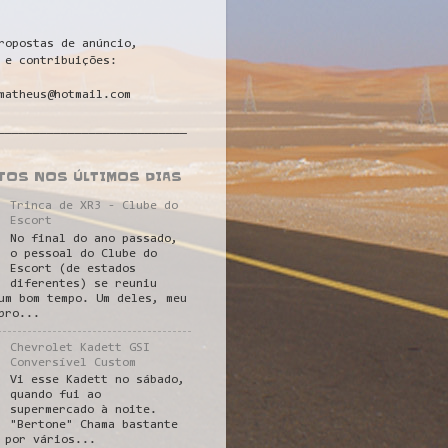
ropostas de anúncio,
 e contribuições:
matheus@hotmail.com
___________________________
STOS NOS ÚLTIMOS DIAS
Trinca de XR3 - Clube do
Escort
No final do ano passado,
o pessoal do Clube do
Escort (de estados
diferentes) se reuniu
um bom tempo. Um deles, meu
pro...
Chevrolet Kadett GSI
Conversível Custom
Vi esse Kadett no sábado,
quando fui ao
supermercado à noite.
"Bertone" Chama bastante
 por vários...