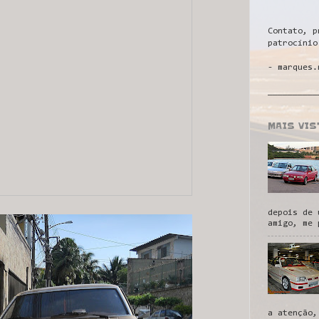
Contato, p
patrocínio
- marques.
__________
MAIS VI
depois de 
amigo, me 
a atenção,