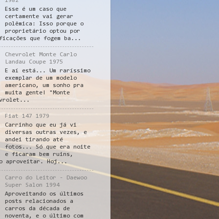
1982
Esse é um caso que
certamente vai gerar
polêmica: Isso porque o
proprietário optou por
ficações que fogem ba...
Chevrolet Monte Carlo
Landau Coupe 1975
E aí está... Um raríssimo
exemplar de um modelo
americano, um sonho pra
muita gente! "Monte
vrolet...
Fiat 147 1979
Carrinho que eu já vi
diversas outras vezes, e
andei tirando até
fotos... Só que era noite
e ficaram bem ruins,
o aproveitar. Hoj...
Carro do Leitor - Daewoo
Super Salon 1994
Aproveitando os últimos
posts relacionados a
carros da década de
noventa, e o último com