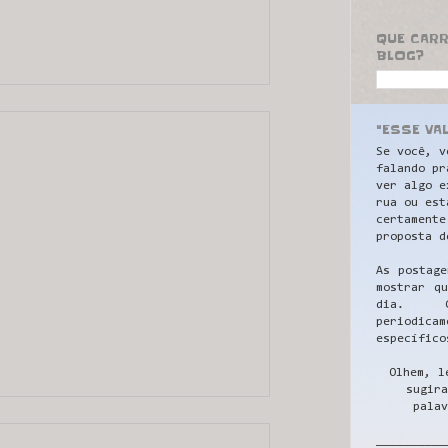
QUE CAR
BLOG?
"ESSE VA
Se você, v
falando pr
ver algo e
rua ou est
certamente
proposta d
As postage
mostrar q
dia. C
periodicam
específico
Olhem, l
sugira
palav
__________