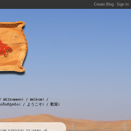
/ Wilkommen! / Welkom! /
! / გამარჯობა! / ようこそ! / 歡迎!
UM CORCEL II VAN! JÁ