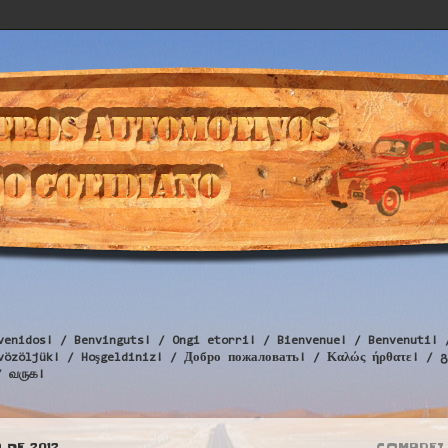
venidos! / Benvinguts! / Ongi etorri! / Bienvenue! / Benvenuti! 
Üdvözöljük! / Hoşgeldiniz! / Добро пожаловать! / Καλώς ήρθατε
/ வருக!
 DE 2012
COMPREI 