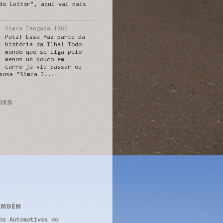
do Leitor", aqui vai mais
Simca Jangada 1965
Putz! Essa faz parte da
história da Ilha! Todo
mundo que se liga pelo
menos um pouco em
carro já viu passar ou
mosa "Simca J...
RES
AMBÉM
os Automotivos do