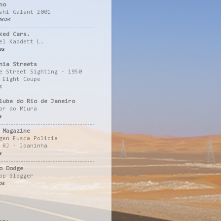
no
shi Galant 2001
anas
ked Cars.
el Kaddett L.
es
nia Streets
e Street Sighting - 1950
 Eight Coupe
s
lube do Rio de Janeiro
or do Miura
s
 Magazine
gen Fusca Policia
 RJ - Joaninha
s
o Dodge
pp Blogger
os