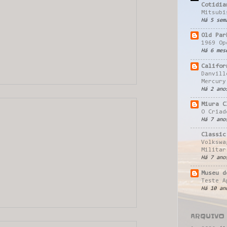
Cotidia
Mitsubi
Há 5 sem
Old Par
1969 Op
Há 6 mes
Califor
Danvill
Mercury
Há 2 ano
Miura C
O Criad
Há 7 ano
Classic
Volkswa
Militar
Há 7 ano
Museu d
Teste A
Há 10 an
ARQUIVO