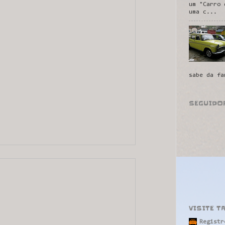
um "Carro 
uma c...
sabe da fa
SEGUIDO
VISITE T
Registr