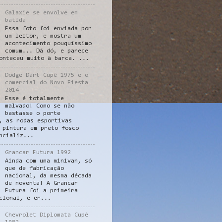
Galaxie se envolve em
batida
Essa foto foi enviada por
um leitor, e mostra um
acontecimento pouquíssimo
comum... Dá dó, e parece
onteceu muito à barca. ...
Dodge Dart Cupê 1975 e o
comercial do Novo Fiesta
2014
Esse é totalmente
malvado! Como se não
bastasse o porte
, as rodas esportivas
 pintura em preto fosco
ncializ...
Grancar Futura 1992
Ainda com uma minivan, só
que de fabricação
nacional, da mesma década
de noventa! A Grancar
Futura foi a primeira
cional, e er...
Chevrolet Diplomata Cupê