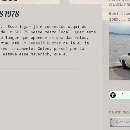
OUVIU FA
8 1978
Revisitan
1982... C
... Esse lugar já é conhecido daqui do
s de um
SP2 75
nesse mesmo local. Quem está
 o Tanger que aparece em uma das fotos,
 mim. Até um
Renault Duster
de lá eu já
 seu lançamento. Ontem, passei por lá
á estava esse Maverick, que eu
ENVIE SE