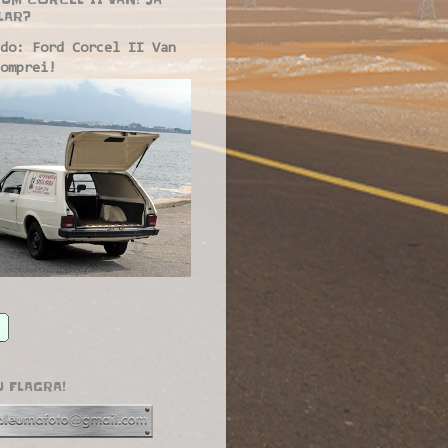
LAR?
do: Ford Corcel II Van
omprei!
U FLAGRA!