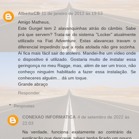
AlbertoCB
11 de janeiro de 2012 às 19:53
Amigo Matheus,
Este Gurgel tem 2 alavanquinhas atrás do câmbio. Sabe
prá que servem? Trata-se do sistema "Locker" atualmente
utilizado na Fiat Adventure. Estas alavancas travam o
diferencial impedindo que a roda atolada não gire sozinha.
Aí fica mais fácil sair do atoleiro. Mandei-lhe um vídeo onde
o dispositivo é utilizado. Gostaria muito de instalar essa
geringonça no meu Ragge, mas, além de ser um troco, não
conheço ninguém habilitado a fazer essa instalação. Se
conheceres alguém... dá um toque.
Grande abraço
Responder
Respostas
CONEXAO INFORMATICA
4 de setembro de 2022 às
22:03
Na verdade, funciona exatamente ao contrário da
explicação que descreve, talvez tenha ficado um pouco