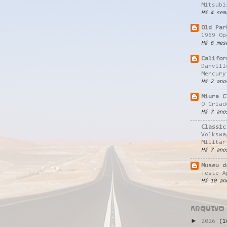
Mitsubi
Há 4 sem
Old Par
1969 Op
Há 6 mes
Califor
Danvill
Mercury
Há 2 ano
Miura C
O Criad
Há 7 ano
Classic
Volkswa
Militar
Há 7 ano
Museu d
Teste A
Há 10 an
ARQUIVO
►
2026
(1