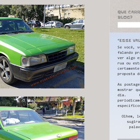
QUE CAR
BLOG?
"ESSE VA
Se você, v
falando pr
ver algo e
rua ou est
certamente
proposta d
As postage
mostrar q
dia. C
periodicam
específico
Olhem, l
sugira
palav
__________