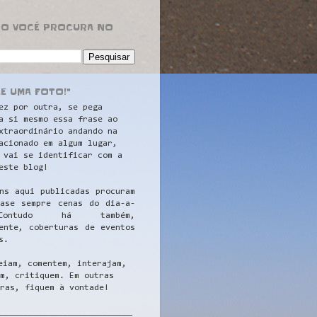
RO VOCÊ PROCURA NO
LE UMA FOTO!"
ez por outra, se pega
a si mesmo essa frase ao
xtraordinário andando na
acionado em algum lugar,
 vai se identificar com a
este blog!
ns aqui publicadas procuram
uase sempre cenas do dia-a-
ontudo há também,
ente, coberturas de eventos
s.
eiam, comentem, interajam,
m, critiquem. Em outras
ras, fiquem à vontade!
__
_________________________