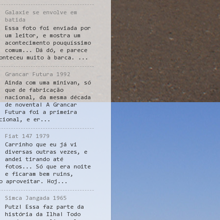
Galaxie se envolve em
batida
Essa foto foi enviada por
um leitor, e mostra um
acontecimento pouquíssimo
comum... Dá dó, e parece
onteceu muito à barca. ...
Grancar Futura 1992
Ainda com uma minivan, só
que de fabricação
nacional, da mesma década
de noventa! A Grancar
Futura foi a primeira
cional, e er...
Fiat 147 1979
Carrinho que eu já vi
diversas outras vezes, e
andei tirando até
fotos... Só que era noite
e ficaram bem ruins,
o aproveitar. Hoj...
Simca Jangada 1965
Putz! Essa faz parte da
história da Ilha! Todo