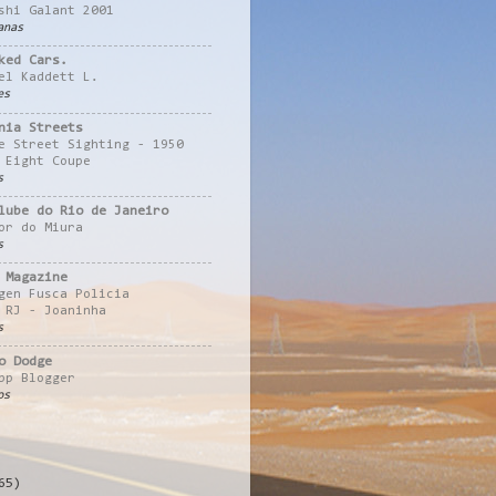
shi Galant 2001
anas
ked Cars.
el Kaddett L.
es
nia Streets
e Street Sighting - 1950
 Eight Coupe
s
lube do Rio de Janeiro
or do Miura
s
 Magazine
gen Fusca Policia
 RJ - Joaninha
s
o Dodge
pp Blogger
os
65)