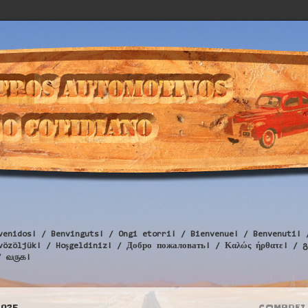
venidos! / Benvinguts! / Ongi etorri! / Bienvenue! / Benvenuti! 
Üdvözöljük! / Hoşgeldiniz! / Добро пожаловать! / Καλώς ήρθατε
/ வருக!
2025
COMPREI 