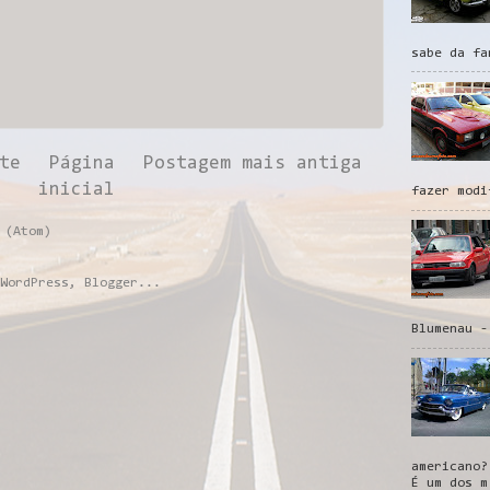
sabe da fa
te
Página
Postagem mais antiga
inicial
fazer modi
 (Atom)
Blumenau -
americano?
É um dos m