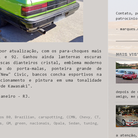
Contato, p
patrocínio
- marques.
__________
por atualização, com os para-choques mais
MAIS VI
1 e 92. Ganhou ainda lanternas escuras
scas dianteiros cristal, emblema moderno
a do porta-malas, ponteira grande de
"New" Civic, bancos concha esportivos na
acionamento e pintura em uma tonalidade
rde Kawasaki".
depois de 
Janeiro - RJ.
amigo, me 
os 80
,
Brazilian
,
carspotting
,
CCMN
,
Chevy
,
CT
,
s
,
GM
,
green
,
nacionais
,
Opala
,
Sedan
,
tuning
,
a atenção,