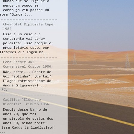
mundo que se liga pelo
menos um pouco em
carro já viu passar ou
mosa "Simca J...
Chevrolet Diplomata Cupê
1982
Esse é um caso que
certamente vai gerar
polêmica: Isso porque o
proprietário optou por
ficações que fogem ba...
Ford Escort XR3
Conversível Custom 1986
Não, peraí... Frente de
Gol "Bolinha". Que tal?
Flagra entristecedor do
André Grigorevski ...
 SC.
Cadillac "Eldorado
Biarritz" Tributo 1956
Depois desse banho de
anos 70, que tal
um símbolo de status dos
anos 50, ainda norte-
 Esse Caddy tá lindíssimo!
...