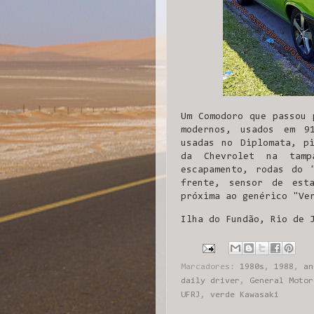
Um Comodoro que passou 
modernos, usados em 9
usadas no Diplomata, pi
da Chevrolet na tamp
escapamento, rodas do 
frente, sensor de est
próxima ao genérico "Ve
Ilha do Fundão, Rio de 
Marcadores:
1980s
,
1988
,
an
daily driver
,
General Motor
UFRJ
,
verde Kawasaki