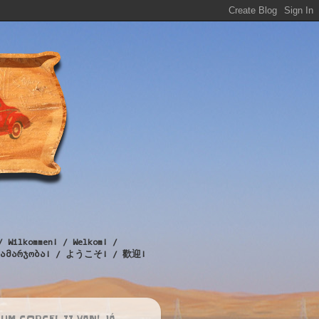
/ Wilkommen! / Welkom! /
! / გამარჯობა! / ようこそ! / 歡迎!
UM CORCEL II VAN! JÁ