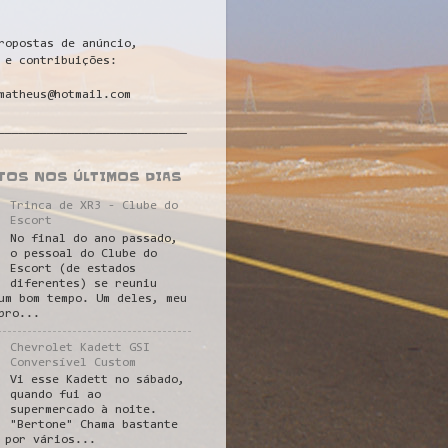
ropostas de anúncio,
 e contribuições:
matheus@hotmail.com
___________________________
STOS NOS ÚLTIMOS DIAS
Trinca de XR3 - Clube do
Escort
No final do ano passado,
o pessoal do Clube do
Escort (de estados
diferentes) se reuniu
um bom tempo. Um deles, meu
pro...
Chevrolet Kadett GSI
Conversível Custom
Vi esse Kadett no sábado,
quando fui ao
supermercado à noite.
"Bertone" Chama bastante
 por vários...