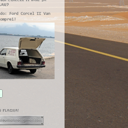
LAR?
do: Ford Corcel II Van
omprei!
U FLAGRA!