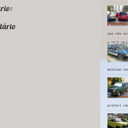
rio:
tário
que não ac
minivan na
preferi nã