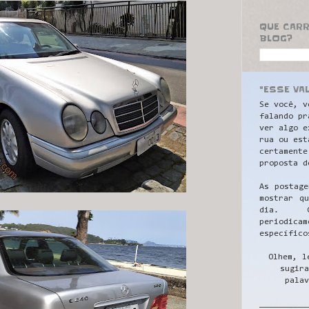
QUE CAR
BLOG?
"ESSE VA
Se você, v
falando pr
ver algo e
rua ou est
certamente
proposta d
As postage
mostrar q
dia. C
periodicam
específico
Olhem, l
sugira
palav
__________