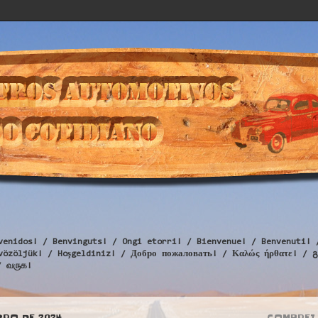
venidos! / Benvinguts! / Ongi etorri! / Bienvenue! / Benvenuti! 
Üdvözöljük! / Hoşgeldiniz! / Добро пожаловать! / Καλώς ήρθατε
/ வருக!
BRO DE 2024
COMPREI 