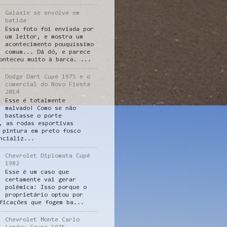
Galaxie se envolve em
batida
Essa foto foi enviada por
um leitor, e mostra um
acontecimento pouquíssimo
comum... Dá dó, e parece
onteceu muito à barca. ...
Dodge Dart Cupê 1975 e o
comercial do Novo Fiesta
2014
Esse é totalmente
malvado! Como se não
bastasse o porte
, as rodas esportivas
 pintura em preto fosco
ncializ...
Chevrolet Diplomata Cupê
1982
Esse é um caso que
certamente vai gerar
polêmica: Isso porque o
proprietário optou por
ficações que fogem ba...
Chevrolet Monte Carlo