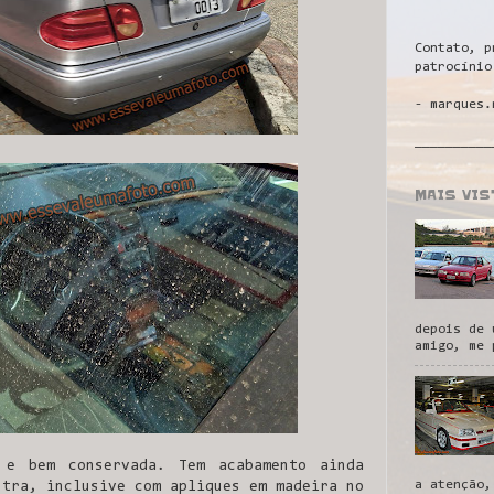
Contato, p
patrocínio
- marques.
__________
MAIS VI
depois de 
amigo, me 
 e bem conservada. Tem acabamento ainda
a atenção,
utra, inclusive com apliques em madeira no