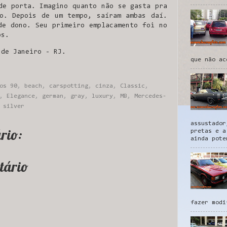
de porta. Imagino quanto não se gasta pra
o. Depois de um tempo, saíram ambas daí.
de dono. Seu primeiro emplacamento foi no
os.
 de Janeiro - RJ.
que não ac
os 90
,
beach
,
carspotting
,
cinza
,
Classic
,
,
Elegance
,
german
,
gray
,
luxury
,
MB
,
Mercedes-
,
silver
assustador
rio:
pretas e a
ainda pote
tário
fazer modi