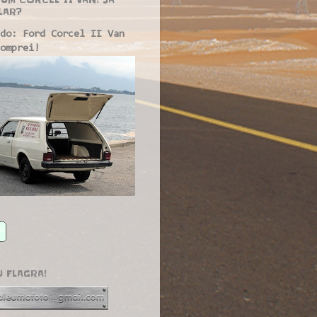
LAR?
do: Ford Corcel II Van
omprei!
U FLAGRA!