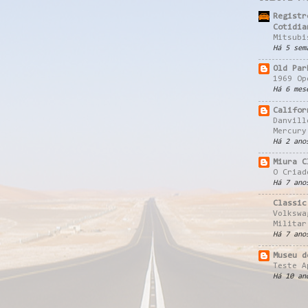
Registr
Cotidia
Mitsubi
Há 5 sem
Old Par
1969 Op
Há 6 mes
Califor
Danvill
Mercury
Há 2 ano
Miura C
O Criad
Há 7 ano
Classic
Volkswa
Militar
Há 7 ano
Museu d
Teste A
Há 10 an