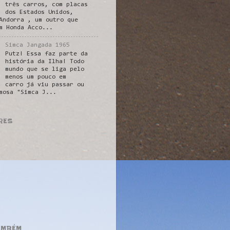
três carros, com placas
dos Estados Unidos,
Andorra , um outro que
m Honda Acco...
Simca Jangada 1965
Putz! Essa faz parte da
história da Ilha! Todo
mundo que se liga pelo
menos um pouco em
carro já viu passar ou
mosa "Simca J...
RES
AMBÉM