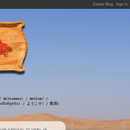
/ Wilkommen! / Welkom! /
! / გამარჯობა! / ようこそ! / 歡迎!
UM CORCEL II VAN! JÁ