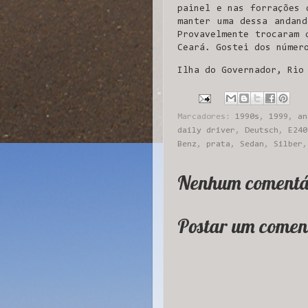
painel e nas forrações 
manter uma dessa andand
Provavelmente trocaram 
Ceará. Gostei dos númer
Ilha do Governador, Rio
Marcadores:
1990s
,
1999
,
an
daily driver
,
Deutsch
,
E240
Benz
,
prata
,
Sedan
,
Silber
Nenhum comentá
Postar um comen