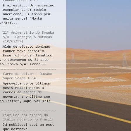
Landau Coupe 1975
E aí está... Um raríssimo
exemplar de um modelo
americano, um sonho pra
muita gente! "Monte
vrolet...
21º Aniversário do Bronka
S/A - Carangos & Motocas
(10/02/19)
Além de sábado, domingo
também teve encontro.
Esse foi no bar temático
, e comemorou os 21 anos
do Bronka S/A: Carro...
Carro do Leitor - Daewoo
Super Salon 1994
Aproveitando os últimos
posts relacionados a
carros da década de
noventa, e o último com
do Leitor", aqui vai mais
Fiat Uno com placas da
Itália rodando no Brasil!
Já publiquei aqui um post
que mostrava