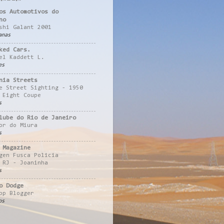
os Automotivos do
no
shi Galant 2001
anas
ked Cars.
el Kaddett L.
es
nia Streets
e Street Sighting - 1950
 Eight Coupe
s
lube do Rio de Janeiro
or do Miura
s
 Magazine
gen Fusca Policia
 RJ - Joaninha
s
o Dodge
pp Blogger
os