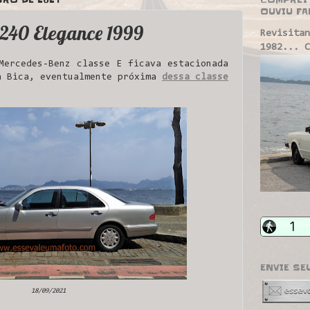
OUVIU FA
240 Elegance 1999
Revisitan
1982... C
ercedes-Benz classe E ficava estacionada
a Bica, eventualmente próxima
dessa classe
ENVIE SE
18/09/2021