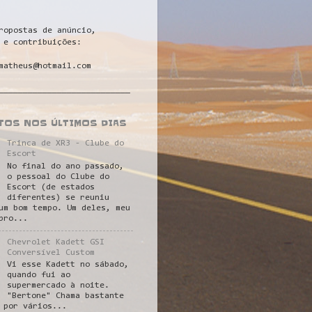
ropostas de anúncio,
 e contribuições:
matheus@hotmail.com
___________________________
STOS NOS ÚLTIMOS DIAS
Trinca de XR3 - Clube do
Escort
No final do ano passado,
o pessoal do Clube do
Escort (de estados
diferentes) se reuniu
um bom tempo. Um deles, meu
pro...
Chevrolet Kadett GSI
Conversível Custom
Vi esse Kadett no sábado,
quando fui ao
supermercado à noite.
"Bertone" Chama bastante
 por vários...