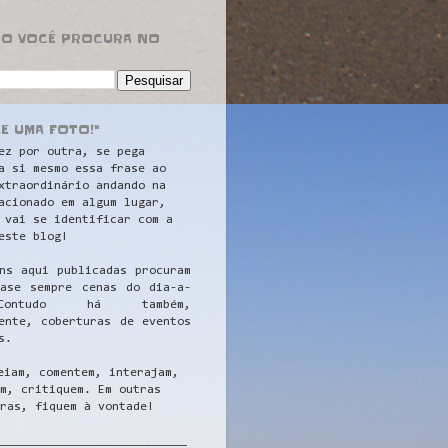
RO VOCÊ PROCURA NO
LE UMA FOTO!"
ez por outra, se pega
a si mesmo essa frase ao
xtraordinário andando na
acionado em algum lugar,
 vai se identificar com a
este blog!
ns aqui publicadas procuram
uase sempre cenas do dia-a-
ontudo há também,
ente, coberturas de eventos
s.
eiam, comentem, interajam,
m, critiquem. Em outras
ras, fiquem à vontade!
__
_________________________