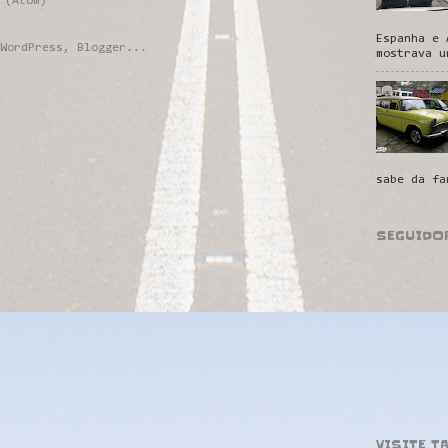
 (Atom)
Espanha e 
mostrava u
sabe da fa
SEGUIDO
VISITE T