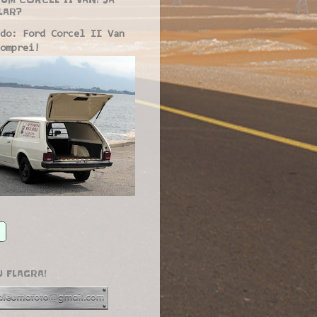
LAR?
do: Ford Corcel II Van
omprei!
U FLAGRA!