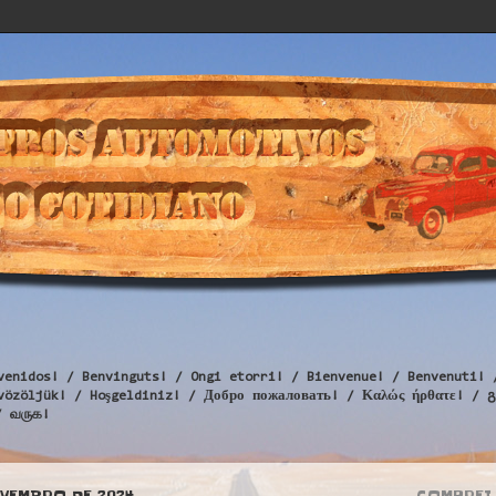
venidos! / Benvinguts! / Ongi etorri! / Bienvenue! / Benvenuti! 
Üdvözöljük! / Hoşgeldiniz! / Добро пожаловать! / Καλώς ήρθατε
/ வருக!
OVEMBRO DE 2024
COMPREI 