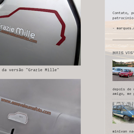
Contato, p
patrocínio
- marques.
__________
MAIS VI
 da versão "Grazie Mille"
depois de 
amigo, me 
minivan na