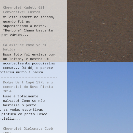
Chevrolet Kadett GSI
Conversível Custom
Vi esse Kadett no sábado,
quando fui ao
supermercado à noite.
"Bertone" Chama bastante
 por vários...
Galaxie se envolve em
batida
Essa foto foi enviada por
um leitor, e mostra um
acontecimento pouquíssimo
comum... Dá dó, e parece
onteceu muito à barca. ...
Dodge Dart Cupê 1975 e o
comercial do Novo Fiesta
2014
Esse é totalmente
malvado! Como se não
bastasse o porte
, as rodas esportivas
 pintura em preto fosco
ncializ...
Chevrolet Diplomata Cupê