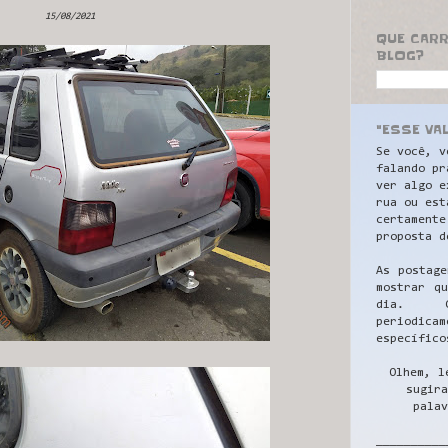
15/08/2021
QUE CAR
BLOG?
"ESSE VA
Se você, v
falando pr
ver algo e
rua ou est
certamente
proposta d
As postage
mostrar q
dia. C
periodicam
específico
Olhem, l
sugira
palav
__________