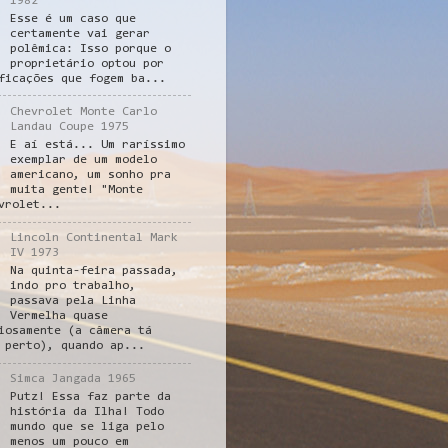
1982
Esse é um caso que
certamente vai gerar
polêmica: Isso porque o
proprietário optou por
ficações que fogem ba...
Chevrolet Monte Carlo
Landau Coupe 1975
E aí está... Um raríssimo
exemplar de um modelo
americano, um sonho pra
muita gente! "Monte
vrolet...
Lincoln Continental Mark
IV 1973
Na quinta-feira passada,
indo pro trabalho,
passava pela Linha
Vermelha quase
iosamente (a câmera tá
 perto), quando ap...
Simca Jangada 1965
Putz! Essa faz parte da
história da Ilha! Todo
mundo que se liga pelo
menos um pouco em