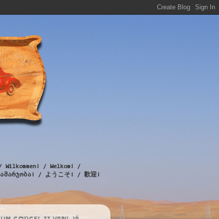
/ Wilkommen! / Welkom! /
! / გამარჯობა! / ようこそ! / 歡迎!
UM CORCEL II VAN! JÁ