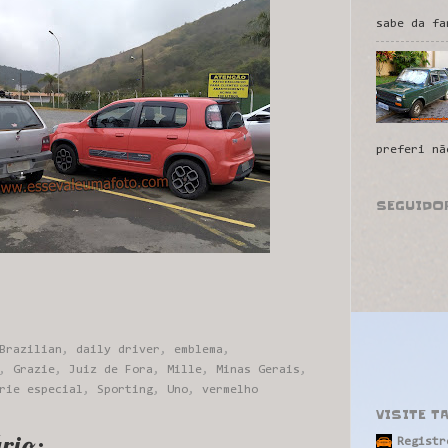
sabe da fa
preferi nã
SEGUIDO
Brazilian
,
daily driver
,
emblema
,
,
Grazie
,
Juiz de Fora
,
Mille
,
Minas Gerais
,
rie especial
,
Sporting
,
Uno
,
vermelho
VISITE T
rio:
Registr