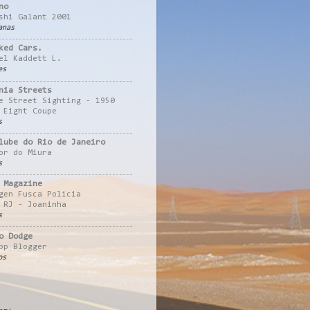
no
shi Galant 2001
anas
ked Cars.
el Kaddett L.
es
nia Streets
e Street Sighting - 1950
 Eight Coupe
s
lube do Rio de Janeiro
or do Miura
s
 Magazine
gen Fusca Policia
 RJ - Joaninha
s
o Dodge
pp Blogger
os