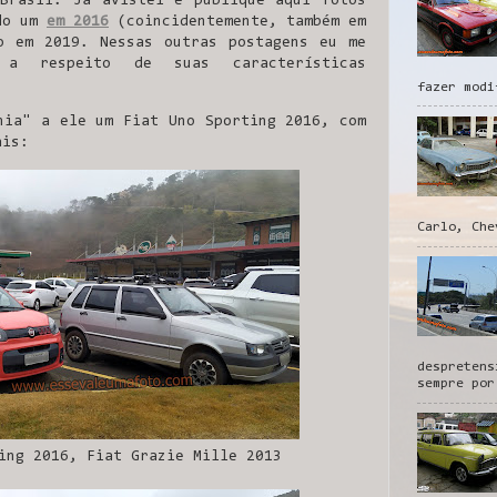
Brasil. Já avistei e publique aqui fotos
ido um
em 2016
(coincidentemente, também em
o em 2019. Nessas outras postagens eu me
 a respeito de suas características
fazer modi
hia" a ele um Fiat Uno Sporting 2016, com
ais:
Carlo, Che
despretens
sempre por
ing 2016, Fiat Grazie Mille 2013