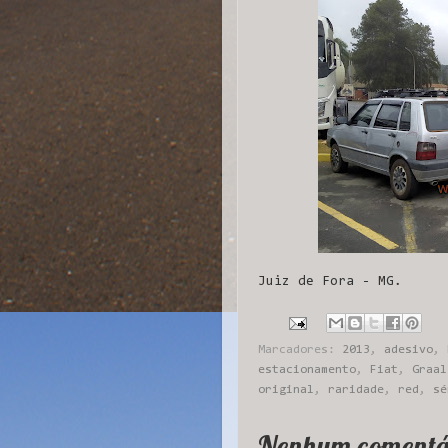
Juiz de Fora - MG.
Marcadores:
2013
,
adesivo
,
estacionamento
,
Fiat
,
Graal
original
,
raridade
,
red
,
sé
Nenhum comentá