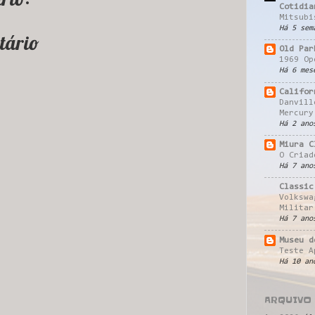
Cotidia
Mitsubi
Há 5 sem
tário
Old Par
1969 Op
Há 6 mes
Califor
Danvill
Mercury
Há 2 ano
Miura C
O Criad
Há 7 ano
Classic
Volkswa
Militar
Há 7 ano
Museu d
Teste A
Há 10 an
ARQUIVO