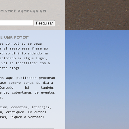
RO VOCÊ PROCURA NO
LE UMA FOTO!"
ez por outra, se pega
a si mesmo essa frase ao
xtraordinário andando na
acionado em algum lugar,
 vai se identificar com a
este blog!
ns aqui publicadas procuram
uase sempre cenas do dia-a-
ontudo há também,
ente, coberturas de eventos
s.
eiam, comentem, interajam,
m, critiquem. Em outras
ras, fiquem à vontade!
__
_________________________