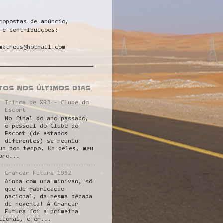
ropostas de anúncio,
 e contribuições:
matheus@hotmail.com
___________________________
STOS NOS ÚLTIMOS DIAS
Trinca de XR3 - Clube do
Escort
No final do ano passado,
o pessoal do Clube do
Escort (de estados
diferentes) se reuniu
um bom tempo. Um deles, meu
pro...
Grancar Futura 1992
Ainda com uma minivan, só
que de fabricação
nacional, da mesma década
de noventa! A Grancar
Futura foi a primeira
cional, e er...